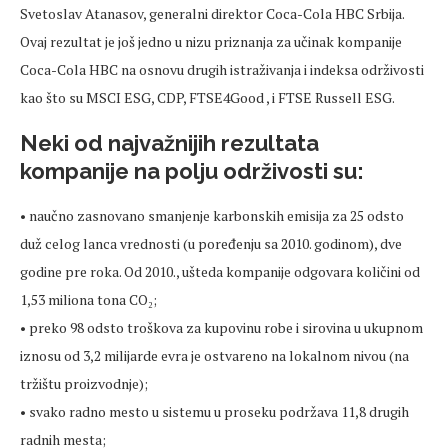
Svetoslav Atanasov, generalni direktor Coca-Cola HBC Srbija.
Ovaj rezultat je još jedno u nizu priznanja za učinak kompanije
Coca-Cola HBC na osnovu drugih istraživanja i indeksa održivosti
kao što su MSCI ESG, CDP, FTSE4Good , i FTSE Russell ESG.
Neki od najvažnijih rezultata
kompanije na polju održivosti su:
• naučno zasnovano smanjenje karbonskih emisija za 25 odsto
duž celog lanca vrednosti (u poređenju sa 2010. godinom), dve
godine pre roka. Od 2010., ušteda kompanije odgovara količini od
1,53 miliona tona CO₂;
• preko 98 odsto troškova za kupovinu robe i sirovina u ukupnom
iznosu od 3,2 milijarde evra je ostvareno na lokalnom nivou (na
tržištu proizvodnje);
• svako radno mesto u sistemu u proseku podržava 11,8 drugih
radnih mesta;