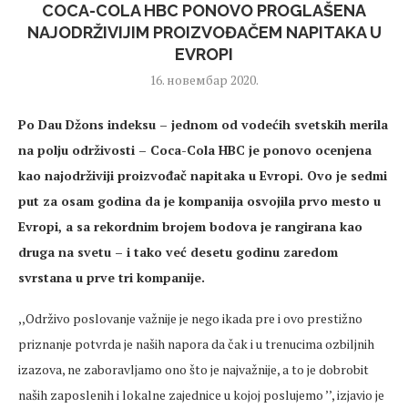
COCA-COLA HBC PONOVO PROGLAŠENA
NAJODRŽIVIJIM PROIZVOĐAČEM NAPITAKA U
EVROPI
16. новембар 2020.
Po Dau Džons indeksu – jednom od vodećih svetskih merila
na polju održivosti – Coca-Cola HBC je ponovo ocenjena
kao najodrživiji proizvođač napitaka u Evropi. Ovo je sedmi
put za osam godina da je kompanija osvojila prvo mesto u
Evropi, a sa rekordnim brojem bodova je rangirana kao
druga na svetu – i tako već desetu godinu zaredom
svrstana u prve tri kompanije.
,,Održivo poslovanje važnije je nego ikada pre i ovo prestižno
priznanje potvrda je naših napora da čak i u trenucima ozbiljnih
izazova, ne zaboravljamo ono što je najvažnije, a to je dobrobit
naših zaposlenih i lokalne zajednice u kojoj poslujemo ’’, izjavio je