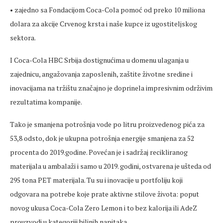
• zajedno sa Fondacijom Coca-Cola pomoć od preko 10 miliona
dolara za akcije Crvenog krsta i naše kupce iz ugostiteljskog
sektora.
I Coca-Cola HBC Srbija dostignućima u domenu ulaganja u
zajednicu, angažovanja zaposlenih, zaštite životne sredine i
inovacijama na tržištu značajno je doprinela impresivnim održivim
rezultatima kompanije.
Tako je smanjena potrošnja vode po litru proizvedenog pića za
53,8 odsto, dok je ukupna potrošnja energije smanjena za 52
procenta do 2019.godine. Povećan je i sadržaj recikliranog
materijala u ambalaži i samo u 2019. godini, ostvarena je ušteda od
295 tona PET materijala. Tu su i inovacije u portfoliju koji
odgovara na potrebe koje prate aktivne stilove života: poput
novog ukusa Coca-Cola Zero Lemon i to bez kalorija ili AdeZ
prouzvodi u kategoriji biljnih napitaka.