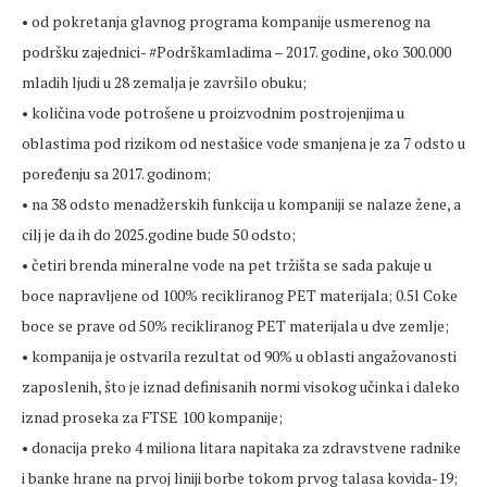
• od pokretanja glavnog programa kompanije usmerenog na
podršku zajednici- #Podrškamladima – 2017. godine, oko 300.000
mladih ljudi u 28 zemalja je završilo obuku;
• količina vode potrošene u proizvodnim postrojenjima u
oblastima pod rizikom od nestašice vode smanjena je za 7 odsto u
poređenju sa 2017. godinom;
• na 38 odsto menadžerskih funkcija u kompaniji se nalaze žene, a
cilj je da ih do 2025.godine bude 50 odsto;
• četiri brenda mineralne vode na pet tržišta se sada pakuje u
boce napravljene od 100% recikliranog PET materijala; 0.5l Coke
boce se prave od 50% recikliranog PET materijala u dve zemlje;
• kompanija je ostvarila rezultat od 90% u oblasti angažovanosti
zaposlenih, što je iznad definisanih normi visokog učinka i daleko
iznad proseka za FTSE 100 kompanije;
• donacija preko 4 miliona litara napitaka za zdravstvene radnike
i banke hrane na prvoj liniji borbe tokom prvog talasa kovida-19;