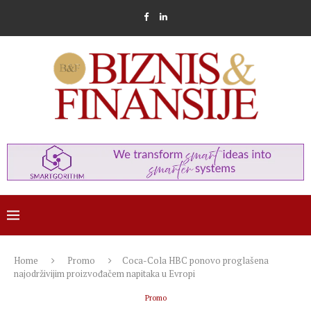
Home
Promo
Coca-Cola HBC ponovo proglašena
najodrživijim proizvođačem napitaka u Evropi
Promo