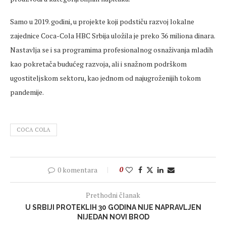
Samo u 2019. godini, u projekte koji podstiču razvoj lokalne
zajednice Coca-Cola HBC Srbija uložila je preko 36 miliona dinara.
Nastavlja se i sa programima profesionalnog osnaživanja mladih
kao pokretača budućeg razvoja, ali i snažnom podrškom
ugostiteljskom sektoru, kao jednom od najugroženijih tokom
pandemije.
COCA COLA
0 komentara
0
Prethodni članak
U SRBIJI PROTEKLIH 30 GODINA NIJE NAPRAVLJEN
NIJEDAN NOVI BROD