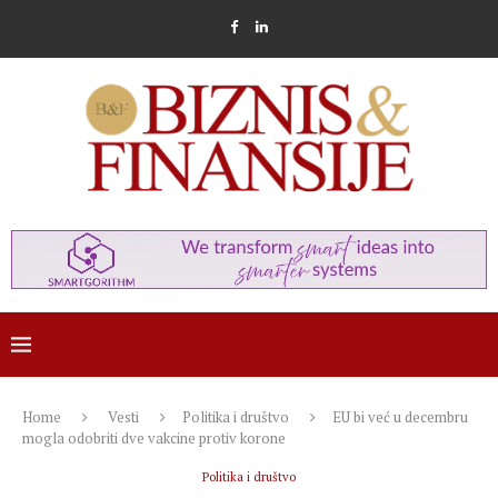
Home
Vesti
Politika i društvo
EU bi već u decembru
mogla odobriti dve vakcine protiv korone
Politika i društvo