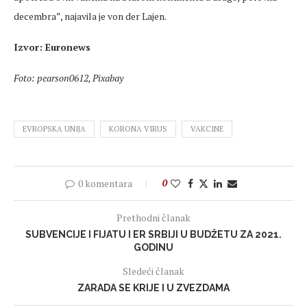
decembra”, najavila je von der Lajen.
Izvor: Euronews
Foto: pearson0612, Pixabay
EVROPSKA UNIJA
KORONA VIRUS
VAKCINE
0 komentara
0
Prethodni članak
SUBVENCIJE I FIJATU I ER SRBIJI U BUDŽETU ZA 2021.
GODINU
Sledeći članak
ZARADA SE KRIJE I U ZVEZDAMA