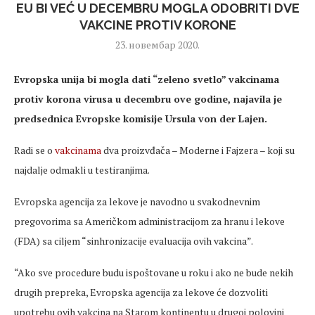
EU BI VEĆ U DECEMBRU MOGLA ODOBRITI DVE
VAKCINE PROTIV KORONE
23. новембар 2020.
Evropska unija bi mogla dati “zeleno svetlo” vakcinama
protiv korona virusa u decembru ove godine, najavila je
predsednica Evropske komisije Ursula von der Lajen.
Radi se o
vakcinama
dva proizvđača – Moderne i Fajzera – koji su
najdalje odmakli u testiranjima.
Evropska agencija za lekove je navodno u svakodnevnim
pregovorima sa Američkom administracijom za hranu i lekove
(FDA) sa ciljem “sinhronizacije evaluacija ovih vakcina”.
“Ako sve procedure budu ispoštovane u roku i ako ne bude nekih
drugih prepreka, Evropska agencija za lekove će dozvoliti
upotrebu ovih vakcina na Starom kontinentu u drugoj polovini