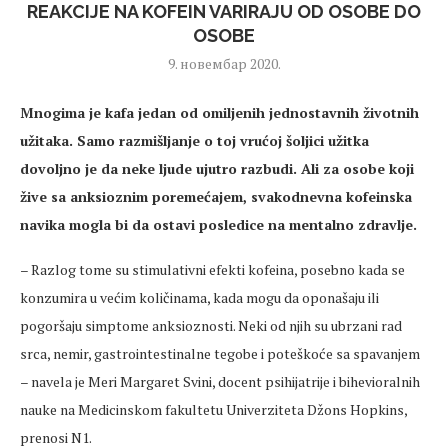
REAKCIJE NA KOFEIN VARIRAJU OD OSOBE DO
OSOBE
9. новембар 2020.
Mnogima je kafa jedan od omiljenih jednostavnih životnih
užitaka. Samo razmišljanje o toj vrućoj šoljici užitka
dovoljno je da neke ljude ujutro razbudi. Ali za osobe koji
žive sa anksioznim poremećajem, svakodnevna kofeinska
navika mogla bi da ostavi posledice na mentalno zdravlje.
– Razlog tome su stimulativni efekti kofeina, posebno kada se
konzumira u većim količinama, kada mogu da oponašaju ili
pogoršaju simptome anksioznosti. Neki od njih su ubrzani rad
srca, nemir, gastrointestinalne tegobe i poteškoće sa spavanjem
– navela je Meri Margaret Svini, docent psihijatrije i bihevioralnih
nauke na Medicinskom fakultetu Univerziteta Džons Hopkins,
prenosi N1.