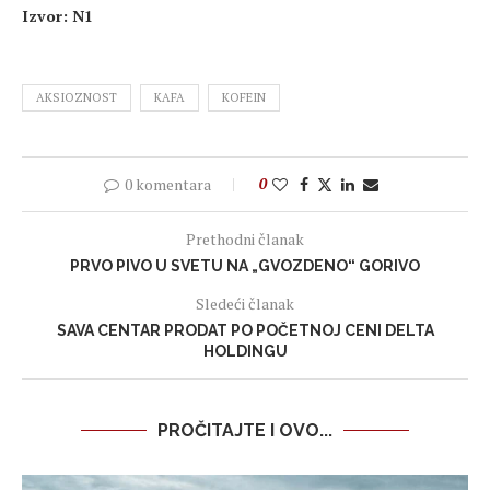
Izvor: N1
AKSIOZNOST
KAFA
KOFEIN
0 komentara
0
Prethodni članak
PRVO PIVO U SVETU NA „GVOZDENO“ GORIVO
Sledeći članak
SAVA CENTAR PRODAT PO POČETNOJ CENI DELTA
HOLDINGU
PROČITAJTE I OVO...