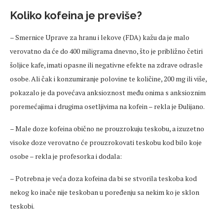
Koliko kofeina je previše?
– Smernice Uprave za hranu i lekove (FDA) kažu da je malo
verovatno da će do 400 miligrama dnevno, što je približno četiri
šoljice kafe, imati opasne ili negativne efekte na zdrave odrasle
osobe. Ali čak i konzumiranje polovine te količine, 200 mg ili više,
pokazalo je da povećava anksioznost među onima s anksioznim
poremećajima i drugima osetljivima na kofein – rekla je Đulijano.
– Male doze kofeina obično ne prouzrokuju teskobu, a izuzetno
visoke doze verovatno će prouzrokovati teskobu kod bilo koje
osobe – rekla je profesorka i dodala:
– Potrebna je veća doza kofeina da bi se stvorila teskoba kod
nekog ko inače nije teskoban u poređenju sa nekim ko je sklon
teskobi.