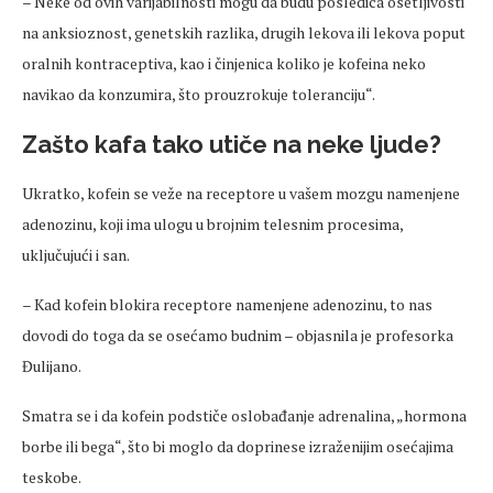
– Neke od ovih varijabilnosti mogu da budu posledica osetljivosti
na anksioznost, genetskih razlika, drugih lekova ili lekova poput
oralnih kontraceptiva, kao i činjenica koliko je kofeina neko
navikao da konzumira, što prouzrokuje toleranciju“.
Zašto kafa tako utiče na neke ljude?
Ukratko, kofein se veže na receptore u vašem mozgu namenjene
adenozinu, koji ima ulogu u brojnim telesnim procesima,
uključujući i san.
– Kad kofein blokira receptore namenjene adenozinu, to nas
dovodi do toga da se osećamo budnim – objasnila je profesorka
Đulijano.
Smatra se i da kofein podstiče oslobađanje adrenalina, „hormona
borbe ili bega“, što bi moglo da doprinese izraženijim osećajima
teskobe.