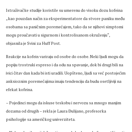
Istraživačke studije koristile su umerenu do visoku dozu kofeina
„kao pouzdan način za eksperimentatore da stvore paniku među
osobama sa paničnim poremećajem, tako da se njihovi simptomi
mogu proučavati u sigurnom i kontrolisanom okruženju“,
objasnila je Svini za Huff Post.
Reakcije na kofein variraju od osobe do osobe. Neki ljudi mogu da
popiju trostruki espreso i da odu na spavanje, dok bi drugi bili na
ivici čitav dan kada bi isti uradili. Uopšteno, ljudi sa već postojećim
anksioznim poremećajima imaju tendenciju da budu osetljiviji na
efekat kofeina.
– Pojedinci mogu da iskuse teskobu i nervozu sa mnogo manjim
dozama od drugih – rekla je Laura Đulijano, profesorka
psihologije sa američkog univerziteta.