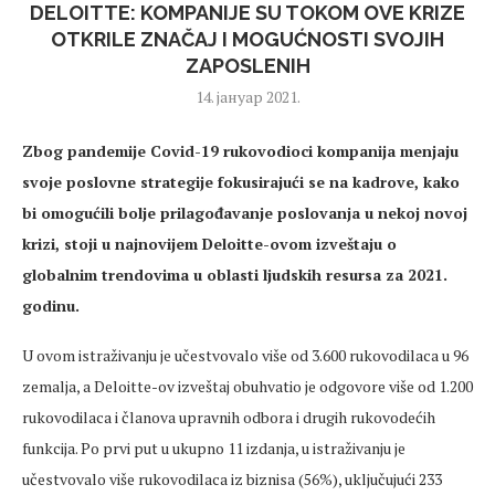
DELOITTE: KOMPANIJE SU TOKOM OVE KRIZE
OTKRILE ZNAČAJ I MOGUĆNOSTI SVOJIH
ZAPOSLENIH
14. јануар 2021.
Zbog pandemije Covid-19 rukovodioci kompanija menjaju
svoje poslovne strategije fokusirajući se na kadrove, kako
bi omogućili bolje prilagođavanje poslovanja u nekoj novoj
krizi, stoji u najnovijem Deloitte-ovom izveštaju o
globalnim trendovima u oblasti ljudskih resursa za 2021.
godinu.
U ovom istraživanju je učestvovalo više od 3.600 rukovodilaca u 96
zemalja, a Deloitte-ov izveštaj obuhvatio je odgovore više od 1.200
rukovodilaca i članova upravnih odbora i drugih rukovodećih
funkcija. Po prvi put u ukupno 11 izdanja, u istraživanju je
učestvovalo više rukovodilaca iz biznisa (56%), uključujući 233