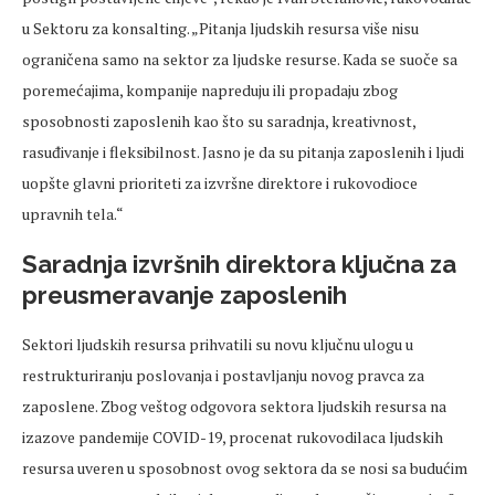
u Sektoru za konsalting. „Pitanja ljudskih resursa više nisu
ograničena samo na sektor za ljudske resurse. Kada se suoče sa
poremećajima, kompanije napreduju ili propadaju zbog
sposobnosti zaposlenih kao što su saradnja, kreativnost,
rasuđivanje i fleksibilnost. Jasno je da su pitanja zaposlenih i ljudi
uopšte glavni prioriteti za izvršne direktore i rukovodioce
upravnih tela.“
Saradnja izvršnih direktora ključna za
preusmeravanje zaposlenih
Sektori ljudskih resursa prihvatili su novu ključnu ulogu u
restrukturiranju poslovanja i postavljanju novog pravca za
zaposlene. Zbog veštog odgovora sektora ljudskih resursa na
izazove pandemije COVID-19, procenat rukovodilaca ljudskih
resursa uveren u sposobnost ovog sektora da se nosi sa budućim