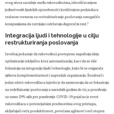
ovog nivoa saradnje među rukovodiocima, iskorišćavanjem
jedinstvenih ljudskih sposobnosti i korišćenjem podataka u
realnom vremenu za restrukturiranje poslovanja omogućiće
kompanijama da razvijaju i održavaju dugoročni rast.“
Integracija ljudi i tehnologije u cilju
restrukturiranja poslovanja
Izveštaj pokazuje da rukovodioci postepeno napuštaju ideju
optimizacije isključivo kroz automatizaciju, kao i da se više
fokusiraju na integraciju ljudi i tehnologije, kako bi se osigurala
njihova komplementarnost i napredak organizacije. Šezdeset i
jedan odsto rukovodilaca izjavilo je da nameravaju da se fokusiraju
na redefinisanje poslovanja u narednih godinu do tri, u poređenju
sa samo 29% njih pre pandemije. COVID-19 pojačao je svest
rukovodilaca o potencijalnim prednostima ovog pristupa,
uključujući veću produktivnost, povećanu agilnost i veći stepen