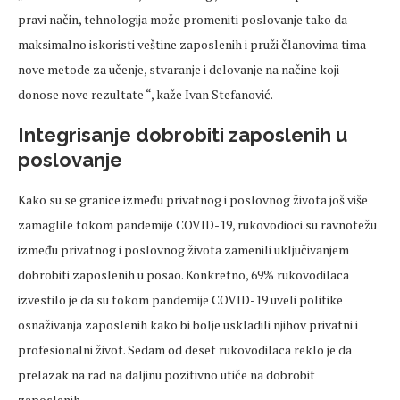
pravi način, tehnologija može promeniti poslovanje tako da
maksimalno iskoristi veštine zaposlenih i pruži članovima tima
nove metode za učenje, stvaranje i delovanje na načine koji
donose nove rezultate “, kaže Ivan Stefanović.
Integrisanje dobrobiti zaposlenih u
poslovanje
Kako su se granice između privatnog i poslovnog života još više
zamaglile tokom pandemije COVID-19, rukovodioci su ravnotežu
između privatnog i poslovnog života zamenili uključivanjem
dobrobiti zaposlenih u posao. Konkretno, 69% rukovodilaca
izvestilo je da su tokom pandemije COVID-19 uveli politike
osnaživanja zaposlenih kako bi bolje uskladili njihov privatni i
profesionalni život. Sedam od deset rukovodilaca reklo je da
prelazak na rad na daljinu pozitivno utiče na dobrobit
zaposlenih.