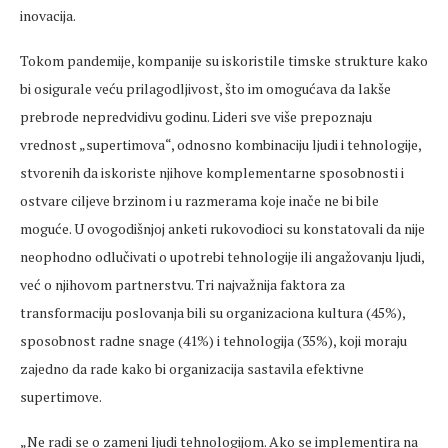
inovacija.
Tokom pandemije, kompanije su iskoristile timske strukture kako
bi osigurale veću prilagodljivost, što im omogućava da lakše
prebrode nepredvidivu godinu. Lideri sve više prepoznaju
vrednost „supertimova“, odnosno kombinaciju ljudi i tehnologije,
stvorenih da iskoriste njihove komplementarne sposobnosti i
ostvare ciljeve brzinom i u razmerama koje inače ne bi bile
moguće. U ovogodišnjoj anketi rukovodioci su konstatovali da nije
neophodno odlučivati o upotrebi tehnologije ili angažovanju ljudi,
već o njihovom partnerstvu. Tri najvažnija faktora za
transformaciju poslovanja bili su organizaciona kultura (45%),
sposobnost radne snage (41%) i tehnologija (35%), koji moraju
zajedno da rade kako bi organizacija sastavila efektivne
supertimove.
„Ne radi se o zameni ljudi tehnologijom. Ako se implementira na