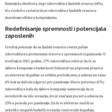
finansijska direktora, nego rukovodilaca ljudskih resursa (44%),
što svedoči o rastućoj ulozi rukovodilaca ljudskih resursa u
donošenju odluka u kompanijama.
Redefinisanje spremnosti i potencijala
zaposlenih
Izveštaj pokazuje da su ljudski resursi u centru pažnje
rukovodilaca u promenama stavova o spremnosti organizacije. U
izveštaju iz 2021. godine, 17% rukovodilaca reklo je da će se
njihove kompanije u budućnosti fokusirati na pripremu planova
za neizvesne događaje sa velikim posledicama, u odnosu na samo
6% koji su dali isti odgovor pre pandemije. Skoro polovina (47%)
rukovodilaca kažu da njihove kompanije nameravaju da se
usredsrede na više scenarija, što je značajan porast u odnosu na
23% u periodu pre pandemije. Da bi se efektivno suočili sa
nekoliko mogućih budućih scenarija i neizvesnih događaja,