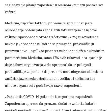
sagledavanje pitanja zaposlenih u realnom vremenu postaje sve
važnije.
Međutim, najvažniji faktor u pripremi te spremnosti jeste
oslobađanje potencijala zaposlenih fokusiranjem na njihove
veštine i sposobnosti. Skoro tri četvrtine (72%) rukovodilaca
navelo je „sposobnost ljudi da se prilagode, prekvalifikuju i
preuzmu nove uloge“ kao prioritet za bolje snalaženje u budućim
poremećajima. Međutim, samo 17% ovih rukovodilaca izjavilo je
da je njihova organizacija „vrlo spremna“ da se prilagodi i
prekvalifikuje zaposlene da preuzmu nove uloge, što ukazuje na
značajan jaz između prioriteta rukovodilaca i načina na koji
njihove organizacije podržavaju razvoj zaposlenih.
„Pandemija COVID-19 pokazala je otpornost zaposlenih.
Zaposleni su spremni da preuzmu dodatne zadatke kako bi
postigli postavljene ciljeve“, rekao je Ivan Stefanović, rukovodilac