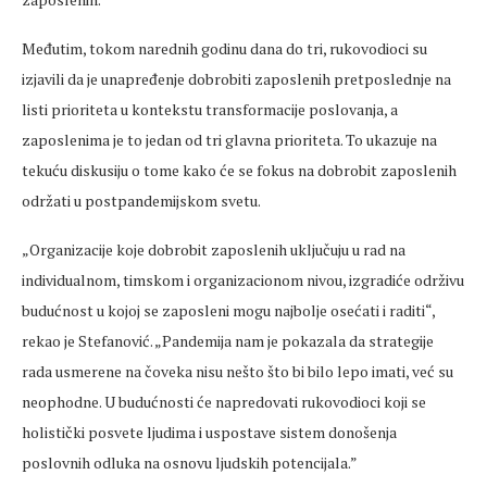
Međutim, tokom narednih godinu dana do tri, rukovodioci su
izjavili da je unapređenje dobrobiti zaposlenih pretposlednje na
listi prioriteta u kontekstu transformacije poslovanja, a
zaposlenima je to jedan od tri glavna prioriteta. To ukazuje na
tekuću diskusiju o tome kako će se fokus na dobrobit zaposlenih
održati u postpandemijskom svetu.
„Organizacije koje dobrobit zaposlenih uključuju u rad na
individualnom, timskom i organizacionom nivou, izgradiće održivu
budućnost u kojoj se zaposleni mogu najbolje osećati i raditi“,
rekao je Stefanović. „Pandemija nam je pokazala da strategije
rada usmerene na čoveka nisu nešto što bi bilo lepo imati, već su
neophodne. U budućnosti će napredovati rukovodioci koji se
holistički posvete ljudima i uspostave sistem donošenja
poslovnih odluka na osnovu ljudskih potencijala.”