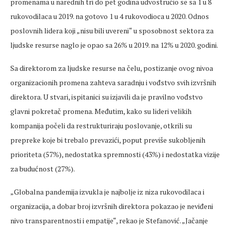
promenama u narednih tri do pet godina udvostručio se sa 1 u 8
rukovodilaca u 2019. na gotovo 1 u 4 rukovodioca u 2020. Odnos
poslovnih lidera koji „nisu bili uvereni“ u sposobnost sektora za
ljudske resurse naglo je opao sa 26% u 2019. na 12% u 2020. godini.
Sa direktorom za ljudske resurse na čelu, postizanje ovog nivoa
organizacionih promena zahteva saradnju i vođstvo svih izvršnih
direktora. U stvari, ispitanici su izjavili da je pravilno vođstvo
glavni pokretač promena. Međutim, kako su lideri velikih
kompanija počeli da restrukturiraju poslovanje, otkrili su
prepreke koje bi trebalo prevazići, poput previše sukobljenih
prioriteta (57%), nedostatka spremnosti (43%) i nedostatka vizije
za budućnost (27%).
„Globalna pandemija izvukla je najbolje iz niza rukovodilaca i
organizacija, a dobar broj izvršnih direktora pokazao je neviđeni
nivo transparentnosti i empatije“, rekao je Stefanović. „Jačanje