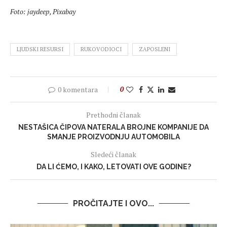
Foto: jaydeep, Pixabay
LJUDSKI RESURSI
RUKOVODIOCI
ZAPOSLENI
0 komentara
0
Prethodni članak
NESTAŠICA ČIPOVA NATERALA BROJNE KOMPANIJE DA
SMANJE PROIZVODNJU AUTOMOBILA
Sledeći članak
DA LI ĆEMO, I KAKO, LETOVATI OVE GODINE?
PROČITAJTE I OVO...