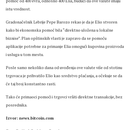
pomoć od 400 evra, odnosno 400 Elia, budući da ove valute imaju
istu vrednost.
Gradonačelnik Lebrije Pepe Barozo rekao je da je Elio stvoren
kako bi ekonomska pomoć bila “direktno uložena u lokalne
biznise”. Plan opštinskih vlasti je zapravo da se pomoću
aplikacije potrebne za primanje Elia omogući kupovina proizvoda
i usluga u tom mestu.
Posle samo nekoliko dana od uvođenja ove valute više od stotinu
trgovaca je prihvatilo Elio kao sredstvo plaćanja, a očekuje se da
će taj broj konstantno rasti.
Tako će primaoci pomoći i trgovci vršiti direktne transakcije, bez
posrednika.
Izvor: news.bitcoin.com