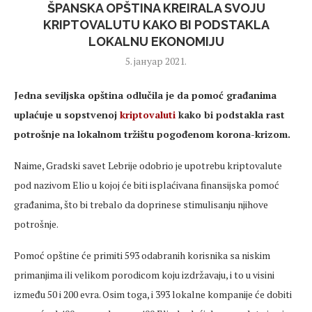
ŠPANSKA OPŠTINA KREIRALA SVOJU
KRIPTOVALUTU KAKO BI PODSTAKLA
LOKALNU EKONOMIJU
5. јануар 2021.
Jedna seviljska opština odlučila je da pomoć građanima
uplaćuje u sopstvenoj
kriptovaluti
kako bi podstakla rast
potrošnje na lokalnom tržištu pogođenom korona-krizom.
Naime, Gradski savet Lebrije odobrio je upotrebu kriptovalute
pod nazivom Elio u kojoj će biti isplaćivana finansijska pomoć
građanima, što bi trebalo da doprinese stimulisanju njihove
potrošnje.
Pomoć opštine će primiti 593 odabranih korisnika sa niskim
primanjima ili velikom porodicom koju izdržavaju, i to u visini
između 50 i 200 evra. Osim toga, i 393 lokalne kompanije će dobiti