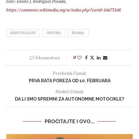
Foto: Emilio J. Rodríguez Posada,
https://commons.wikimedia.org/w/index.php?curid=16673168
KRIPTOVALUTE
OPŠTINA
ŠPANIJA
0 komentara
0
Prethodni članak
PRVA RATA POREZA OD 10. FEBRUARA
Sledeći članak
DA LI SMO SPREMNI ZA AUTONOMNE MOTOCIKLE?
PROČITAJTE I OVO...