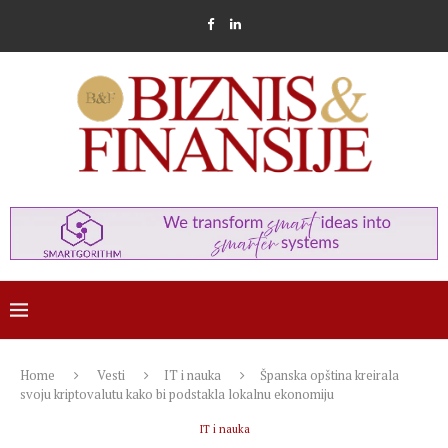
Home
Vesti
IT i nauka
Španska opština kreirala
svoju kriptovalutu kako bi podstakla lokalnu ekonomiju
IT i nauka