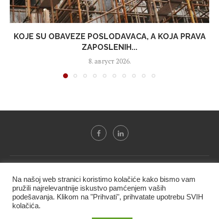
KOJE SU OBAVEZE POSLODAVACA, A KOJA PRAVA
ZAPOSLENIH...
8. август 2026.
Svi tekstovi sa portala "Biznis i finansije" su u vlasništvu "NIP
Na našoj web stranici koristimo kolačiće kako bismo vam
BIF PRESS doo" i ne smeju se presnositi niti koristiti, delimično
pružili najrelevantnije iskustvo pamćenjem vaših
ni u celosti, bez izričite dozvole kompanije.
podešavanja. Klikom na "Prihvati", prihvatate upotrebu SVIH
kolačića.
@2020 -
Studio triD