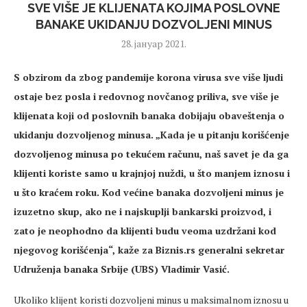
SVE VIŠE JE KLIJENATA KOJIMA POSLOVNE
BANAKE UKIDANJU DOZVOLJENI MINUS
28. јануар 2021.
S obzirom da zbog pandemije korona virusa sve više ljudi
ostaje bez posla i redovnog novčanog priliva, sve više je
klijenata koji od poslovnih banaka dobijaju obaveštenja o
ukidanju dozvoljenog minusa. „Kada je u pitanju korišćenje
dozvoljenog minusa po tekućem računu, naš savet je da ga
klijenti koriste samo u krajnjoj nuždi, u što manjem iznosu i
u što kraćem roku. Kod većine banaka dozvoljeni minus je
izuzetno skup, ako ne i najskuplji bankarski proizvod, i
zato je neophodno da klijenti budu veoma uzdržani kod
njegovog korišćenja“, kaže za Biznis.rs generalni sekretar
Udruženja banaka Srbije (UBS) Vladimir Vasić.
Ukoliko klijent koristi dozvoljeni minus u maksimalnom iznosu u