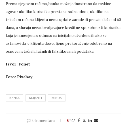
Prema njegovim rečima, banka može jednostrano da raskine
ugovor ukoliko korisniku prestane radni odnos, ukoliko na
tekućem računu klijenta nema uplate zarade ili penzije duže od 60
dana, u slučaju nezadovoljavajuće kreditne sposobnosti korisnika
koja je izmenjena u odnosu na inicijalno utvrđenu ili ako se
ustanovi da je klijentu dozvoljeno prekoračenje odobreno na
osnovu netačnih, lažnih ili falsifikovanih podataka.
Izvor: Fonet
Foto: Pixabay
BANKE
KLIJENTI
MINUS
0 komentara
0