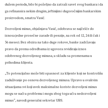
dužem periodu, bilo bi poželjno da zatraži savet svog bankara i da
ga refinansira nekim drugim, jeftinijim i dugoročnijim bankarskim
proizvodom, smatra Vasić.
Dozvoljeni minus, objašnjava Vasić, odobrava se najčešće do
iznosa jedne prosečne zarade ili penzije, na rok od 12, 24 ili čak i
36 meseci. Bez obzira na tako duge rokove, banke zadržavaju
pravo da prema odredbama iz ugovora revidiraju iznos
odobrenog dozvoljenog minusa, u skladu sa promenama u
prihodima klijenta.
„To potencijalno može biti opasnost za klijente koji ne kontrolišu
zaduživanje po osnovu dozvoljenog minusa. Upravo u ovakvim
situacijama svi koji uvek maksimalno koriste dozvoljeni minus
mogu se naći u problemu i mogu zbog toga ući u nedozvoljeni
minus“, navodi generalni sekretar UBS.