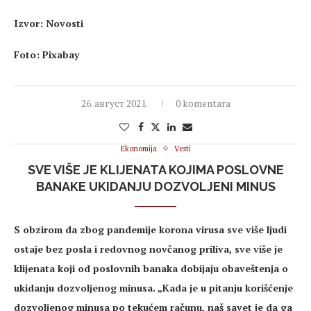
Izvor: Novosti
Foto: Pixabay
26. август 2021.
0 komentara
Ekonomija
Vesti
SVE VIŠE JE KLIJENATA KOJIMA POSLOVNE
BANAKE UKIDANJU DOZVOLJENI MINUS
S obzirom da zbog pandemije korona virusa sve više ljudi
ostaje bez posla i redovnog novčanog priliva, sve više je
klijenata koji od poslovnih banaka dobijaju obaveštenja o
ukidanju dozvoljenog minusa. „Kada je u pitanju korišćenje
dozvoljenog minusa po tekućem računu, naš savet je da ga