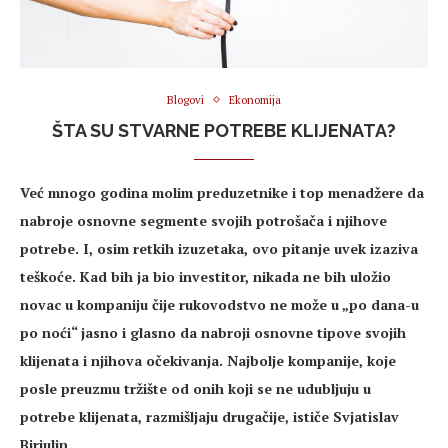
Blogovi
Ekonomija
ŠTA SU STVARNE POTREBE KLIJENATA?
Već mnogo godina molim preduzetnike i top menadžere da
nabroje osnovne segmente svojih potrošača i njihove
potrebe. I, osim retkih izuzetaka, ovo pitanje uvek izaziva
teškoće. Kad bih ja bio investitor, nikada ne bih uložio
novac u kompaniju čije rukovodstvo ne može u „po dana-u
po noći“ jasno i glasno da nabroji osnovne tipove svojih
klijenata i njihova očekivanja. Najbolje kompanije, koje
posle preuzmu tržište od onih koji se ne udubljuju u
potrebe klijenata, razmišljaju drugačije, ističe Svjatislav
Birjulin.