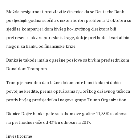
Možda nesigurnost proizlazi iz činjenice da se Deutsche Bank
posljednjih godina suočila s nizom borbi i problema. U oktobru su
sjedište kompanije i dom bivšeg ko-izvršnog direktora bili
pretreseni u okviru poreske istrage, dok je prethodni kvartal bio
najgori za banku od finansijske krize.
Banka je takođe imala opsežne poslove sa bivšim predsednikom
Donaldom Trampom.
Tramp je navodno dao lažne dokumente banci kako bi dobio
povoljne kredite, prema optužbama njujorškog državnog tužioca
protiv bivšeg predsjednika i negove grupe Trump Organization.
Dionice Dojče banke pale su tokom ove godine 11,85% u odnosu
na prethodnu i više od 43% u odnosu na 2017.
Investitor.me