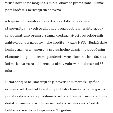
virusa korona ne mogu da izmiruju obaveze prema banci, ili imaju
poteškoće u izmirivanju tih obaveza.
– Najviše odobrenih zahteva dužnika dolazi iz sektora
stanovništva – 87 odsto ukupnog broja odobrenih zahteva, dok
se, posmatrano prema vrstama kredita, najveći broj odobrenih
zahteva odnosi na gotovinske kredite – kažu u NBS. – Budući da je
konkretna mera namenjena prevashodno dužnicima pogođenim
ekonomskim posledicama pandemije virusa korona, broj dužnika
kojima je ova mera odobrena na njihov zahtev iznosi višer od 83
odsto.
U Narodnoj banci smatraju da je navedenom merom uspešno
očuvan visok kvalitet kreditnih portfolija banaka, o čemu govori
podatak da je učešće problematičnih kredita u ukupnim kreditima
dodatno smanjeno u odnosu na pretkrizni nivo – na 3,6 odsto,
koliko je iznosilo na kraju juna 2021. godine.