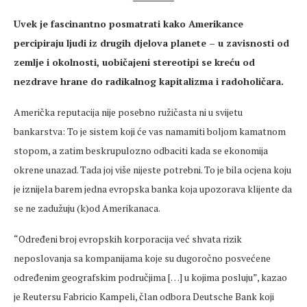
Uvek je fascinantno posmatrati kako Amerikance
percipiraju ljudi iz drugih djelova planete – u zavisnosti od
zemlje i okolnosti, uobičajeni stereotipi se kreću od
nezdrave hrane do radikalnog kapitalizma i radoholičara.
Američka reputacija nije posebno ružičasta ni u svijetu
bankarstva: To je sistem koji će vas namamiti boljom kamatnom
stopom, a zatim beskrupulozno odbaciti kada se ekonomija
okrene unazad. Tada joj više nijeste potrebni. To je bila ocjena koju
je iznijela barem jedna evropska banka koja upozorava klijente da
se ne zadužuju (k)od Amerikanaca.
“Određeni broj evropskih korporacija već shvata rizik
neposlovanja sa kompanijama koje su dugoročno posvećene
određenim geografskim područjima […] u kojima posluju”, kazao
je Reutersu Fabricio Kampeli, član odbora Deutsche Bank koji