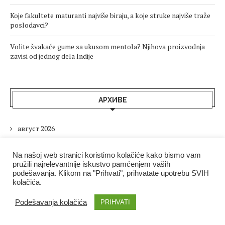
Koje fakultete maturanti najviše biraju, a koje struke najviše traže
poslodavci?
Volite žvakaće gume sa ukusom mentola? Njihova proizvodnja
zavisi od jednog dela Indije
АРХИВЕ
август 2026
јул 2026
Na našoj web stranici koristimo kolačiće kako bismo vam
pružili najrelevantnije iskustvo pamćenjem vaših
јун 2026
podešavanja. Klikom na "Prihvati", prihvatate upotrebu SVIH
kolačića.
мај 2026
Podešavanja kolačića
PRIHVATI
април 2026