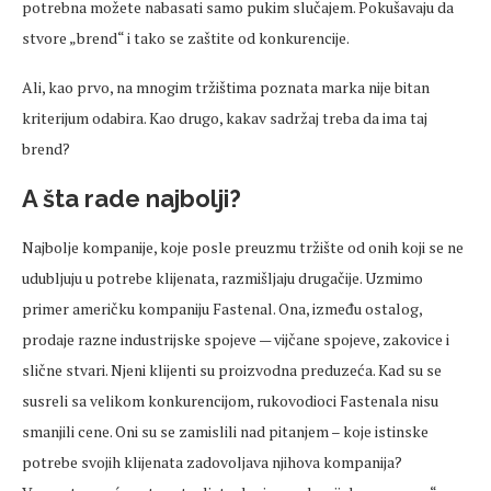
potrebna možete nabasati samo pukim slučajem. Pokušavaju da
stvore „brend“ i tako se zaštite od konkurencije.
Ali, kao prvo, na mnogim tržištima poznata marka nije bitan
kriterijum odabira. Kao drugo, kakav sadržaj treba da ima taj
brend?
A šta rade najbolji?
Najbolje kompanije, koje posle preuzmu tržište od onih koji se ne
udubljuju u potrebe klijenata, razmišljaju drugačije. Uzmimo
primer američku kompaniju Fastenal. Ona, između ostalog,
prodaje razne industrijske spojeve — vijčane spojeve, zakovice i
slične stvari. Njeni klijenti su proizvodna preduzeća. Kad su se
susreli sa velikom konkurencijom, rukovodioci Fastenala nisu
smanjili cene. Oni su se zamislili nad pitanjem – koje istinske
potrebe svojih klijenata zadovoljava njihova kompanija?