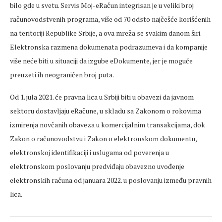
bilo gde u svetu. Servis Moj-eRačun integrisan je u veliki broj
računovodstvenih programa, više od 70 odsto najčešće korišćenih
na teritoriji Republike Srbije, a ova mreža se svakim danom širi.
Elektronska razmena dokumenata podrazumeva i da kompanije
više neće biti u situaciji da izgube eDokumente, jer je moguće
preuzeti ih neograničen broj puta.
Od 1. jula 2021. će pravna lica u Srbiji biti u obavezi da javnom
sektoru dostavljaju eRačune, u skladu sa Zakonom o rokovima
izmirenja novčanih obaveza u komercijalnim transakcijama, dok
Zakon o računovodstvu i Zakon o elektronskom dokumentu,
elektronskoj identifikaciji i uslugama od poverenja u
elektronskom poslovanju predviđaju obavezno uvođenje
elektronskih računa od januara 2022. u poslovanju između pravnih
lica.