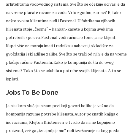
arhitektama vodovodnog sistema. Sve što se očekuje od vas je da
na vreme plaćate račune za vodu. Vrlo zgodno, zar ne? E, tako
nešto svojim klijentima nudi i Fastenal. U fabrikama njihovih
klijenata stoje „česme“ – kanban-kasete u kojima uvek ima
potrebnih spojeva. Fastenal vodi računa o tome, a ne klijent.
Kupci više ne moraju imati i radnika u nabavci, i skladište za
gvožđariju i skladišne zalihe. Sve što se traži od njih je da na vreme
plaćaju račune Fastenalu. Kako je kompanija došla do ovog
sistema? Tako što se udubila u potrebe svojih klijenata. A to se
isplati.
Jobs To Be Done
Ja ni u kom slučaju nisam prvi koji govori koliko je važno da
kompanija razume potrebe klijenata. Autor poznatih knjiga o
inovacijama, Klejton Kristensen je tvrdio da mi ne kupujemo
proizvod, već ga „iznajmljujemo“ radi izvršavanje nekog posla