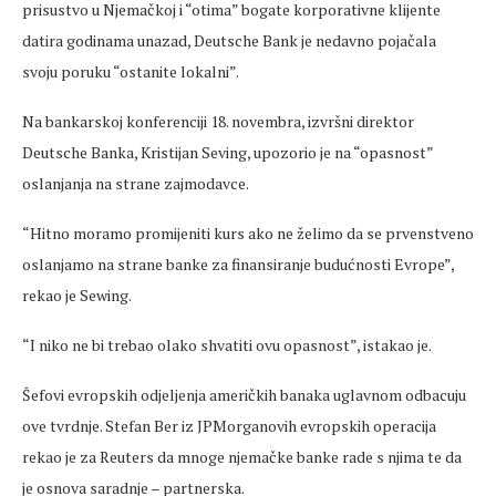
prisustvo u Njemačkoj i “otima” bogate korporativne klijente
datira godinama unazad, Deutsche Bank je nedavno pojačala
svoju poruku “ostanite lokalni”.
Na bankarskoj konferenciji 18. novembra, izvršni direktor
Deutsche Banka, Kristijan Seving, upozorio je na “opasnost”
oslanjanja na strane zajmodavce.
“Hitno moramo promijeniti kurs ako ne želimo da se prvenstveno
oslanjamo na strane banke za finansiranje budućnosti Evrope”,
rekao je Sewing.
“I niko ne bi trebao olako shvatiti ovu opasnost”, istakao je.
Šefovi evropskih odjeljenja američkih banaka uglavnom odbacuju
ove tvrdnje. Stefan Ber iz JPMorganovih evropskih operacija
rekao je za Reuters da mnoge njemačke banke rade s njima te da
je osnova saradnje – partnerska.