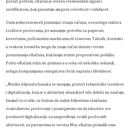
poslat poštom, eRačun je overen vremenskim žigom i
sertifikatom, koji garantuju njegovu celovitost i validnost.
Osim jednostavnosti primanja i slanja računa, ova usluga snižava
troškove poslovanja, jer umanjuje potrebu za papirom,
kovertama, poštanskim markicama ili tonerom. Takođe, korisnici
u svakom trenutku mogu da znaju tačan datum i vreme
preuzimanja eRačuna, koji imaju status preporučene pošiljke.
Pošto eRačuni stižu do primaoca u roku od nekoliko sekundi,
usluga kompanijama omogućava i bržu naplatu i likvidnost.
„Navike klijenata banaka se menjaju, prateći tehnološke trendove
i digitalizaciju, koja je u aktuelnoj situaciji još više dobila na značaju.
Imajući to u vidu, sa željom da našim klijentima olakšamo
svakodnevno poslovanje i pomognemo im da iskoriste sve
prednosti digitalizacije za unapređenje svojih poslovnih
aktivnosti, sa partnerima iz servisa Moj-eRačun ponudili smo