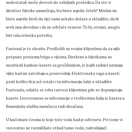
nedostatak može dovesti do ozbiljnih posledica. Da ste vi
direktor fabrike nameštaja, šta biste najviše želeli? Mislim da
biste najviše hteli da vijci sami nekako dolaze u skladište, da ih
uvek ima dovoljno i da ne odvlače resurse. To bi, recimo, mogla
biti vaša istinska potreba.
Fastenal je to shvatio. Predložili su svojim klijentima da za njih
potpuno preuzmu brigu o vijcima. Direktno u fabrikama su
montirali kanban-kasete sa gvožđarijom, iz kojih radnici uzimaju
vijke kad im zatrebaju u proizvodnji. Elektronska vaga u kaseti
prati koliko ih je još ostalo i tu informaciju šalje u skladište
Fastenala, odakle se roba razvozi klijentima gde se dopunjavaju
kasete. Istovremeno se informacije o troškovima šalju iz kaseta u
finansijsku službu naručioca radi obračuna.
U kući imate česmu iz koje teče voda kad je odvrnete. Pri tome vi
verovatno ne razmišljate otkud tamo voda, zahvaljujući