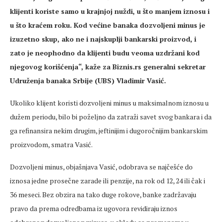
klijenti koriste samo u krajnjoj nuždi, u što manjem iznosu i
u što kraćem roku. Kod većine banaka dozvoljeni minus je
izuzetno skup, ako ne i najskuplji bankarski proizvod, i
zato je neophodno da klijenti budu veoma uzdržani kod
njegovog korišćenja“, kaže za Biznis.rs generalni sekretar
Udruženja banaka Srbije (UBS) Vladimir Vasić.
Ukoliko klijent koristi dozvoljeni minus u maksimalnom iznosu u
dužem periodu, bilo bi poželjno da zatraži savet svog bankara i da
ga refinansira nekim drugim, jeftinijim i dugoročnijim bankarskim
proizvodom, smatra Vasić.
Dozvoljeni minus, objašnjava Vasić, odobrava se najčešće do
iznosa jedne prosečne zarade ili penzije, na rok od 12, 24 ili čak i
36 meseci. Bez obzira na tako duge rokove, banke zadržavaju
pravo da prema odredbama iz ugovora revidiraju iznos