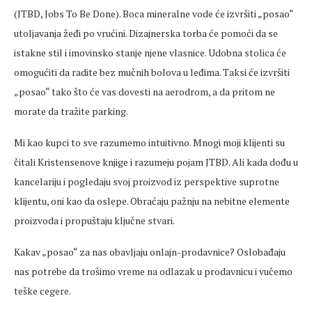
(JTBD, Jobs To Be Done). Boca mineralne vode će izvršiti „posao“
utoljavanja žeđi po vrućini. Dizajnerska torba će pomoći da se
istakne stil i imovinsko stanje njene vlasnice. Udobna stolica će
omogućiti da radite bez mučnih bolova u leđima. Taksi će izvršiti
„posao“ tako što će vas dovesti na aerodrom, a da pritom ne
morate da tražite parking.
Mi kao kupci to sve razumemo intuitivno. Mnogi moji klijenti su
čitali Kristensenove knjige i razumeju pojam JTBD. Ali kada dođu u
kancelariju i pogledaju svoj proizvod iz perspektive suprotne
klijentu, oni kao da oslepe. Obraćaju pažnju na nebitne elemente
proizvoda i propuštaju ključne stvari.
Kakav „posao“ za nas obavljaju onlajn-prodavnice? Oslobađaju
nas potrebe da trošimo vreme na odlazak u prodavnicu i vučemo
teške cegere.