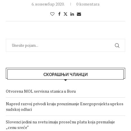
6. новембар 2020.
0 komentara
СКОРАШЊИ ЧЛАНЦИ
Otvorena MOL servisna stanica u Boru
Napred razvoj privodi kraju preuzimanje Energoprojekta uprkos
sudskoj odluci
Slovenci jedini na svetu imaju prosečnu platu koja premašuje
„cenu sreće“