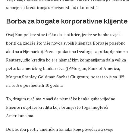
smanjenju kreditiranja u zavisnosti od okolnosti”.
Borba za bogate korporativne klijente
Ovaj Kampelijev stav teško da je otkriće, jer će se banke uvijek
boriti da zadrže što više novca svojih klijenata. Borba je posebno
akutna u Njemačkoj. Prema podacima Dealogic-a prikupljenim za
Reuters, udio kredita koje je njemačkim kompanijama dala velika
petorka američkog bankarstva (JPMorgan, Bank of America,
Morgan Stanley, Goldman Sachs i Citigroup) porastao je sa 18%
na 35% u posljednjih 10 godina.
To, drugim riječima, znači da njemačke banke gube vrijedne
klijente i otplate kredita koje bi umjesto toga mogle ići
Amerikancima.
Dok borba protiv američkih banaka koje povećavaju svoje