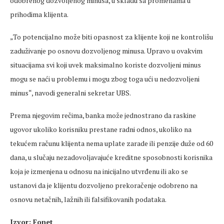
odobrenog dozvoljenog minusa, u skladu sa promenama u
prihodima klijenta.
„To potencijalno može biti opasnost za klijente koji ne kontrolišu
zaduživanje po osnovu dozvoljenog minusa. Upravo u ovakvim
situacijama svi koji uvek maksimalno koriste dozvoljeni minus
mogu se naći u problemu i mogu zbog toga ući u nedozvoljeni
minus“, navodi generalni sekretar UBS.
Prema njegovim rečima, banka može jednostrano da raskine
ugovor ukoliko korisniku prestane radni odnos, ukoliko na
tekućem računu klijenta nema uplate zarade ili penzije duže od 60
dana, u slučaju nezadovoljavajuće kreditne sposobnosti korisnika
koja je izmenjena u odnosu na inicijalno utvrđenu ili ako se
ustanovi da je klijentu dozvoljeno prekoračenje odobreno na
osnovu netačnih, lažnih ili falsifikovanih podataka.
Izvor: Fonet