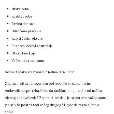
Niska cena
Kvalitet robe
Brzina dostave
Odloženo plaćanje
Kupiti čekić i eksere
Rezervni delovi za uređaje
Otići u bioskop
Večerati u restoranu
Koliko tačaka ste izabrali? Jednu? Tri? Pet?
Zapravo, ništa od toga nisu potrebe. To su samo načini
zadovoljenja potreba. Kako da razlikujemo potrebu od načina
njenog zadovoljenja? Zapitajte se: da li je ta potreba važna sama
po sebi ili postoji radi nečeg drugog? Hajde da razmislimo o
tome.