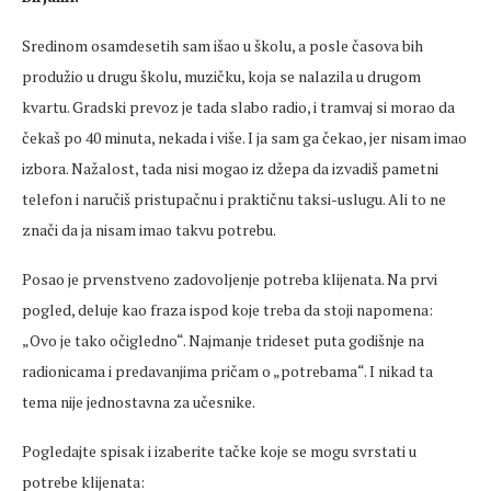
Sredinom osamdesetih sam išao u školu, a posle časova bih
produžio u drugu školu, muzičku, koja se nalazila u drugom
kvartu. Gradski prevoz je tada slabo radio, i tramvaj si morao da
čekaš po 40 minuta, nekada i više. I ja sam ga čekao, jer nisam imao
izbora. Nažalost, tada nisi mogao iz džepa da izvadiš pametni
telefon i naručiš pristupačnu i praktičnu taksi-uslugu. Ali to ne
znači da ja nisam imao takvu potrebu.
Posao je prvenstveno zadovoljenje potreba klijenata. Na prvi
pogled, deluje kao fraza ispod koje treba da stoji napomena:
„Ovo je tako očigledno“. Najmanje trideset puta godišnje na
radionicama i predavanjima pričam o „potrebama“. I nikad ta
tema nije jednostavna za učesnike.
Pogledajte spisak i izaberite tačke koje se mogu svrstati u
potrebe klijenata: