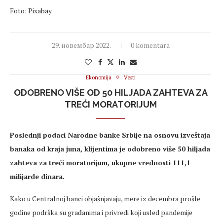
Foto: Pixabay
29. новембар 2022.
0 komentara
Ekonomija
Vesti
ODOBRENO VIŠE OD 50 HILJADA ZAHTEVA ZA
TREĆI MORATORIJUM
Poslednji podaci Narodne banke Srbije na osnovu izveštaja
banaka od kraja juna, klijentima je odobreno više 50 hiljada
zahteva za treći moratorijum, ukupne vrednosti 111,1
milijarde dinara.
Kako u Centralnoj banci objašnjavaju, mere iz decembra prošle
godine podrška su građanima i privredi koji usled pandemije