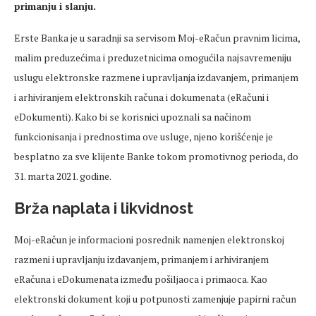
primanju i slanju.
Erste Banka je u saradnji sa servisom Moj-eRačun pravnim licima,
malim preduzećima i preduzetnicima omogućila najsavremeniju
uslugu elektronske razmene i upravljanja izdavanjem, primanjem
i arhiviranjem elektronskih računa i dokumenata (eRačuni i
eDokumenti). Kako bi se korisnici upoznali sa načinom
funkcionisanja i prednostima ove usluge, njeno korišćenje je
besplatno za sve klijente Banke tokom promotivnog perioda, do
31. marta 2021. godine.
Brža naplata i likvidnost
Moj-eRačun je informacioni posrednik namenjen elektronskoj
razmeni i upravljanju izdavanjem, primanjem i arhiviranjem
eRačuna i eDokumenata između pošiljaoca i primaoca. Kao
elektronski dokument koji u potpunosti zamenjuje papirni račun