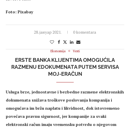
Foto: Pixabay
28. јануар 2021.
0 komentara
Ekonomija
Vesti
ERSTE BANKA KLIJENTIMA OMOGUĆILA
RAZMENU EDOKUMENATA PUTEM SERVISA
MOJ-ERAČUN
Usluga brze, jednostavne i bezbedne razmene elektronskih
dokumenata snižava troškove poslovanja kompanija i
omogućava im bržu naplatu i likvidnost, dok istovremeno
povećava pravnu sigurnost, jer kompanije za svaki
elektronski račun imaju vremensku potvrdu o njegovom