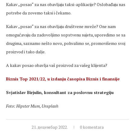
Kakav „posao“ za nas obavljaju taksi-aplikacije? Oslobađaju nas
potrebe da zovemo taksi i čekamo.
Kakav „posao“ za nas obavljaju društvene mreže? One nam
omogućavaju da zadovoljimo sopstvenu sujetu, uporedimo se sa
drugima, saznamo nešto novo, pohvalimo se, promovišemo svoj
proizvod i tako dalje.
A kakav posao obavlja vaš proizvod za vašeg klijenta?
Biznis Top 2021/22, u izdanju časopisa Biznis i finansije
Svjatislav Birjulin, konsultant za poslovnu strategiju
Foto: Hipster Mum, Unsplash
21. децембар 2022.
0 komentara