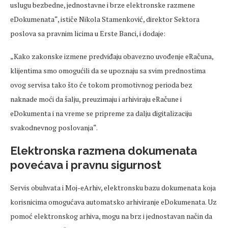
uslugu bezbedne, jednostavne i brze elektronske razmene
eDokumenata“, ističe Nikola Stamenković, direktor Sektora
poslova sa pravnim licima u Erste Banci, i dodaje:
„Kako zakonske izmene predviđaju obavezno uvođenje eRačuna,
klijentima smo omogućili da se upoznaju sa svim prednostima
ovog servisa tako što će tokom promotivnog perioda bez
naknade moći da šalju, preuzimaju i arhiviraju eRačune i
eDokumenta i na vreme se pripreme za dalju digitalizaciju
svakodnevnog poslovanja“.
Elektronska razmena dokumenata
povećava i pravnu sigurnost
Servis obuhvata i Moj-eArhiv, elektronsku bazu dokumenata koja
korisnicima omogućava automatsko arhiviranje eDokumenata. Uz
pomoć elektronskog arhiva, mogu na brz i jednostavan način da