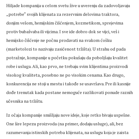
Hiljade kompanija u celom svetu žive u uverenju da zadovoljavaju
„potrebe“ svojih klijenata za rezervnim delovima traktora,
donjim vešom, hemijskim čišćenjem, kozmetikom, sprejevima
protiv bubašvaba ili vijcima. I sve ide dobro dok se vijci, veš i
hemijsko čišćenje ne počnu prodavati na svakom ćošku
(marketolozi to nazivaju zasićenost tržišta). U strahu od pada
potražnje, kompanije u početku pokušaju da poboljšaju kvalitet
robe i usluga. Ali, kao prvo, ne trebaju svim klijentima proizvodi
visokog kvaliteta, posebno ne po visokim cenama. Kao drugo,
konkurencija ne stoji u mestu i takođe se usavršava. Pre ili kasnije
dođe trenutak kada postane nemoguće razlikovati ponude raznih
učesnika na tržištu.
Iz očaja kompanije smišljaju nove ideje, koje retko bivaju uspešne.
One šire lepezu proizvoda (na primer, dodaju usluge), ali, bez
razumevanja istinskih potreba klijenata, na uslugu koja je zaista