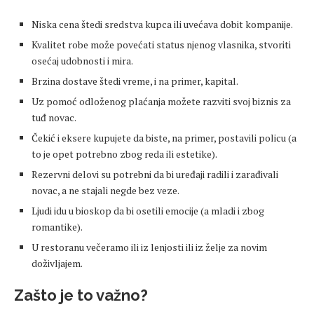
Niska cena štedi sredstva kupca ili uvećava dobit kompanije.
Kvalitet robe može povećati status njenog vlasnika, stvoriti
osećaj udobnosti i mira.
Brzina dostave štedi vreme, i na primer, kapital.
Uz pomoć odloženog plaćanja možete razviti svoj biznis za
tuđ novac.
Čekić i eksere kupujete da biste, na primer, postavili policu (a
to je opet potrebno zbog reda ili estetike).
Rezervni delovi su potrebni da bi uređaji radili i zarađivali
novac, a ne stajali negde bez veze.
Ljudi idu u bioskop da bi osetili emocije (a mladi i zbog
romantike).
U restoranu večeramo ili iz lenjosti ili iz želje za novim
doživljajem.
Zašto je to važno?