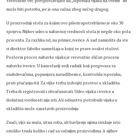
Verovatno već pretpostavljate da „isporuka vijaka na vreme“ ne
može biti potreba, jer je ona važna zbog nečeg drugog.
U proizvodnji stola za kojim ovo pišem upotrebljeno je oko 30
spojeva. Njihov udeo u nabavnoj vrednosti stola je negde oko pola
procenta. Za razliku od, na primer, iverice. A sad zamislite da ste
vi direktor fabrike nameštaja u kojoj se prave ovakvi stolovi.
Poslovni proces nabavke vijaka je verovatno sličan procesu
nabavke iverice. U kancelariji sedi radnik koji pregovara sa
snabdevačima, popunjava narudžbenice, kontroliše isporuku,
prati plaćanja itd. Za vijke treba izdvojiti prostor u skladištu.
Treba ih registrovati i obračunavati. Udeo vijaka i iverice u
dodatnoj vrednosti nije isti. Ali odsustvo potrebnih vijaka u
skladištu može zaustaviti proizvodnju.
Znači, vijci su mala, sitna roba, ali bavljenje njima iziskuje isto
onoliko truda koliko i rad sa važnijim proizvodima. A njihov