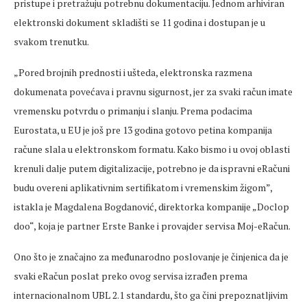
pristupe i pretražuju potrebnu dokumentaciju. Jednom arhiviran
elektronski dokument skladišti se 11 godina i dostupan je u
svakom trenutku.
„Pored brojnih prednosti i ušteda, elektronska razmena
dokumenata povećava i pravnu sigurnost, jer za svaki račun imate
vremensku potvrdu o primanju i slanju. Prema podacima
Eurostata, u EU je još pre 13 godina gotovo petina kompanija
račune slala u elektronskom formatu. Kako bismo i u ovoj oblasti
krenuli dalje putem digitalizacije, potrebno je da ispravni eRačuni
budu overeni aplikativnim sertifikatom i vremenskim žigom”,
istakla je Magdalena Bogdanović, direktorka kompanije „Doclop
doo“, koja je partner Erste Banke i provajder servisa Moj-eRačun.
Ono što je značajno za međunarodno poslovanje je činjenica da je
svaki eRačun poslat preko ovog servisa izrađen prema
internacionalnom UBL 2.1 standardu, što ga čini prepoznatljivim