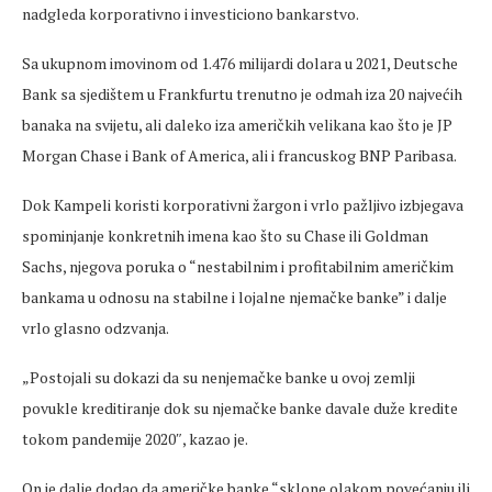
nadgleda korporativno i investiciono bankarstvo.
Sa ukupnom imovinom od 1.476 milijardi dolara u 2021, Deutsche
Bank sa sjedištem u Frankfurtu trenutno je odmah iza 20 najvećih
banaka na svijetu, ali daleko iza američkih velikana kao što je JP
Morgan Chase i Bank of America, ali i francuskog BNP Paribasa.
Dok Kampeli koristi korporativni žargon i vrlo pažljivo izbjegava
spominjanje konkretnih imena kao što su Chase ili Goldman
Sachs, njegova poruka o “nestabilnim i profitabilnim američkim
bankama u odnosu na stabilne i lojalne njemačke banke” i dalje
vrlo glasno odzvanja.
„Postojali su dokazi da su nenjemačke banke u ovoj zemlji
povukle kreditiranje dok su njemačke banke davale duže kredite
tokom pandemije 2020″, kazao je.
On je dalje dodao da američke banke “sklone olakom povećanju ili