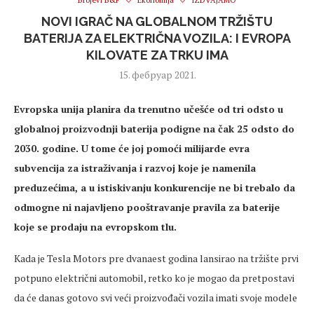
Brojevi B&F
Ekonomija
IZDVAJAMO
NOVI IGRAČ NA GLOBALNOM TRŽIŠTU
BATERIJA ZA ELEKTRIČNA VOZILA: I EVROPA
KILOVATE ZA TRKU IMA
15. фебруар 2021.
Evropska unija planira da trenutno učešće od tri odsto u
globalnoj proizvodnji baterija podigne na čak 25 odsto do
2030. godine. U tome će joj pomoći milijarde evra
subvencija za istraživanja i razvoj koje je namenila
preduzećima, a u istiskivanju konkurencije ne bi trebalo da
odmogne ni najavljeno pooštravanje pravila za baterije
koje se prodaju na evropskom tlu.
Kada je Tesla Motors pre dvanaest godina lansirao na tržište prvi
potpuno električni automobil, retko ko je mogao da pretpostavi
da će danas gotovo svi veći proizvođači vozila imati svoje modele