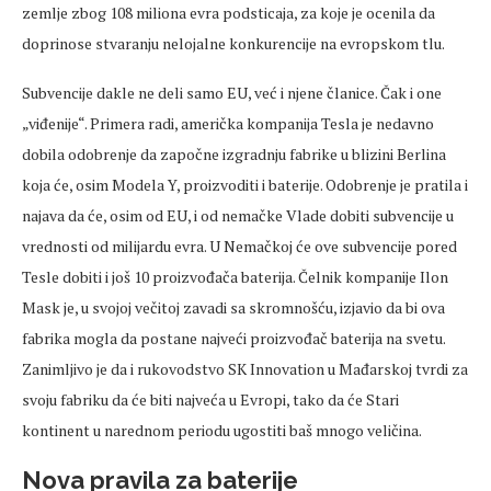
zemlje zbog 108 miliona evra podsticaja, za koje je ocenila da
doprinose stvaranju nelojalne konkurencije na evropskom tlu.
Subvencije dakle ne deli samo EU, već i njene članice. Čak i one
„viđenije“. Primera radi, američka kompanija Tesla je nedavno
dobila odobrenje da započne izgradnju fabrike u blizini Berlina
koja će, osim Modela Y, proizvoditi i baterije. Odobrenje je pratila i
najava da će, osim od EU, i od nemačke Vlade dobiti subvencije u
vrednosti od milijardu evra. U Nemačkoj će ove subvencije pored
Tesle dobiti i još 10 proizvođača baterija. Čelnik kompanije Ilon
Mask je, u svojoj večitoj zavadi sa skromnošću, izjavio da bi ova
fabrika mogla da postane najveći proizvođač baterija na svetu.
Zanimljivo je da i rukovodstvo SK Innovation u Mađarskoj tvrdi za
svoju fabriku da će biti najveća u Evropi, tako da će Stari
kontinent u narednom periodu ugostiti baš mnogo veličina.
Nova pravila za baterije