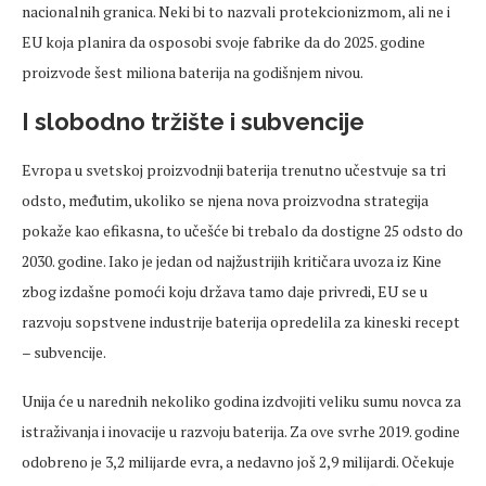
nacionalnih granica. Neki bi to nazvali protekcionizmom, ali ne i
EU koja planira da osposobi svoje fabrike da do 2025. godine
proizvode šest miliona baterija na godišnjem nivou.
I slobodno tržište i subvencije
Evropa u svetskoj proizvodnji baterija trenutno učestvuje sa tri
odsto, međutim, ukoliko se njena nova proizvodna strategija
pokaže kao efikasna, to učešće bi trebalo da dostigne 25 odsto do
2030. godine. Iako je jedan od najžustrijih kritičara uvoza iz Kine
zbog izdašne pomoći koju država tamo daje privredi, EU se u
razvoju sopstvene industrije baterija opredelila za kineski recept
– subvencije.
Unija će u narednih nekoliko godina izdvojiti veliku sumu novca za
istraživanja i inovacije u razvoju baterija. Za ove svrhe 2019. godine
odobreno je 3,2 milijarde evra, a nedavno još 2,9 milijardi. Očekuje