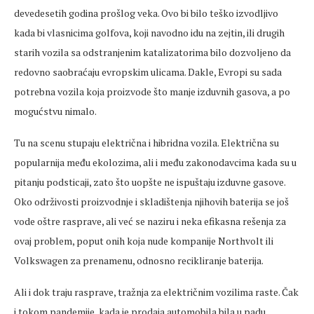
devedesetih godina prošlog veka. Ovo bi bilo teško izvodljivo
kada bi vlasnicima golfova, koji navodno idu na zejtin, ili drugih
starih vozila sa odstranjenim katalizatorima bilo dozvoljeno da
redovno saobraćaju evropskim ulicama. Dakle, Evropi su sada
potrebna vozila koja proizvode što manje izduvnih gasova, a po
mogućstvu nimalo.
Tu na scenu stupaju električna i hibridna vozila. Električna su
popularnija među ekolozima, ali i među zakonodavcima kada su u
pitanju podsticaji, zato što uopšte ne ispuštaju izduvne gasove.
Oko održivosti proizvodnje i skladištenja njihovih baterija se još
vode oštre rasprave, ali već se naziru i neka efikasna rešenja za
ovaj problem, poput onih koja nude kompanije Northvolt ili
Volkswagen za prenamenu, odnosno recikliranje baterija.
Ali i dok traju rasprave, tražnja za električnim vozilima raste. Čak
i tokom pandemije, kada je prodaja automobila bila u padu,