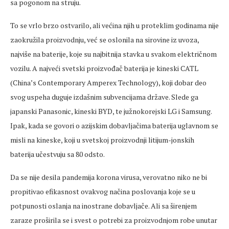
sa pogonom na struju.
To se vrlo brzo ostvarilo, ali većina njih u proteklim godinama nije
zaokružila proizvodnju, već se oslonila na sirovine iz uvoza,
najviše na baterije, koje su najbitnija stavka u svakom električnom
vozilu. A najveći svetski proizvođač baterija je kineski CATL
(China’s Contemporary Amperex Technology), koji dobar deo
svog uspeha duguje izdašnim subvencijama države. Slede ga
japanski Panasonic, kineski BYD, te južnokorejski LG i Samsung.
Ipak, kada se govori o azijskim dobavljačima baterija uglavnom se
misli na kineske, koji u svetskoj proizvodnji litijum-jonskih
baterija učestvuju sa 80 odsto.
Da se nije desila pandemija korona virusa, verovatno niko ne bi
propitivao efikasnost ovakvog načina poslovanja koje se u
potpunosti oslanja na inostrane dobavljače. Ali sa širenjem
zaraze proširila se i svest o potrebi za proizvodnjom robe unutar