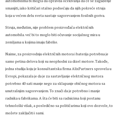
automobilima bi mogla da opravda očekivanja da će se zagađenje
smanjiti, iako kritičari stalno podsećaju da njih pokreće struja
koja u većem delu sveta nastaje sagorevanjem fosilnih goriva.
Struja, međutim, nije problem proizvođača električnih
automobila. već bi to moglo biti očuvanje socijalnog mira u
zemljama u kojima imaju fabrike.
Naime, za proizvodnju električnih motora i baterija potrebna je
samo petina delova koji su neophodni za dizel motore. Takođe,
jedna studija koju je konsultantska firma AlixPartners sprovela u
Evropi, pokazala je da je za sastavljanje električnog motora
potrebno 40 sati manje nego za sklapanje običnog motora sa
unutrašnjim sagorevanjem. To znači da je potrebno i manje
radnika u fabrikama. A šta će biti sa radnicima koji postanu
tehnološki višak, a posledično sa političarima koji ovo dozvole, to
možete zaključiti i sami.