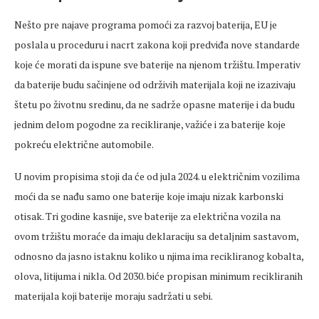
Nešto pre najave programa pomoći za razvoj baterija, EU je
poslala u proceduru i nacrt zakona koji predviđa nove standarde
koje će morati da ispune sve baterije na njenom tržištu. Imperativ
da baterije budu sačinjene od održivih materijala koji ne izazivaju
štetu po životnu sredinu, da ne sadrže opasne materije i da budu
jednim delom pogodne za recikliranje, važiće i za baterije koje
pokreću električne automobile.
U novim propisima stoji da će od jula 2024. u električnim vozilima
moći da se nađu samo one baterije koje imaju nizak karbonski
otisak. Tri godine kasnije, sve baterije za električna vozila na
ovom tržištu moraće da imaju deklaraciju sa detaljnim sastavom,
odnosno da jasno istaknu koliko u njima ima recikliranog kobalta,
olova, litijuma i nikla. Od 2030. biće propisan minimum recikliranih
materijala koji baterije moraju sadržati u sebi.