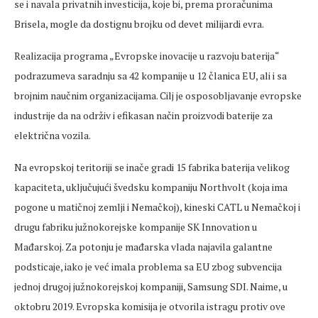
se i navala privatnih investicija, koje bi, prema proračunima
Brisela, mogle da dostignu brojku od devet milijardi evra.
Realizacija programa „Evropske inovacije u razvoju baterija“
podrazumeva saradnju sa 42 kompanije u 12 članica EU, ali i sa
brojnim naučnim organizacijama. Cilj je osposobljavanje evropske
industrije da na održiv i efikasan način proizvodi baterije za
električna vozila.
Na evropskoj teritoriji se inače gradi 15 fabrika baterija velikog
kapaciteta, uključujući švedsku kompaniju Northvolt (koja ima
pogone u matičnoj zemlji i Nemačkoj), kineski CATL u Nemačkoj i
drugu fabriku južnokorejske kompanije SK Innovation u
Mađarskoj. Za potonju je mađarska vlada najavila galantne
podsticaje, iako je već imala problema sa EU zbog subvencija
jednoj drugoj južnokorejskoj kompaniji, Samsung SDI. Naime, u
oktobru 2019. Evropska komisija je otvorila istragu protiv ove