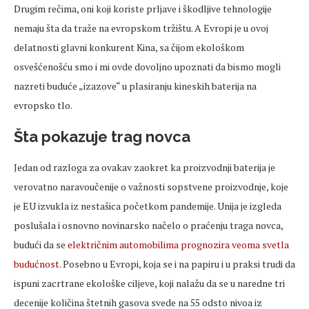
Drugim rečima, oni koji koriste prljave i škodljive tehnologije
nemaju šta da traže na evropskom tržištu. A Evropi je u ovoj
delatnosti glavni konkurent Kina, sa čijom ekološkom
osvešćenošću smo i mi ovde dovoljno upoznati da bismo mogli
nazreti buduće „izazove“ u plasiranju kineskih baterija na
evropsko tlo.
Šta pokazuje trag novca
Jedan od razloga za ovakav zaokret ka proizvodnji baterija je
verovatno naravoučenije o važnosti sopstvene proizvodnje, koje
je EU izvukla iz nestašica početkom pandemije. Unija je izgleda
poslušala i osnovno novinarsko načelo o praćenju traga novca,
budući da se
električnim automobilima prognozira veoma svetla
budućnost
. Posebno u Evropi, koja se i na papiru i u praksi trudi da
ispuni zacrtrane ekološke ciljeve, koji nalažu da se u naredne tri
decenije količina štetnih gasova svede na 55 odsto nivoa iz