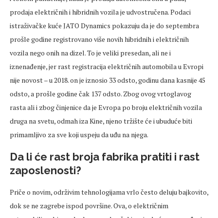
prodaja električnih i hibridnih vozila je udvostručena. Podaci
istraživačke kuće JATO Dynamics pokazuju da je do septembra
prošle godine registrovano više novih hibridnih i električnih
vozila nego onih na dizel. To je veliki presedan, ali ne i
iznenađenje, jer rast registracija električnih automobila u Evropi
nije novost – u 2018. on je iznosio 33 odsto, godinu dana kasnije 45
odsto, a prošle godine čak 137 odsto. Zbog ovog vrtoglavog
rasta ali i zbog činjenice da je Evropa po broju električnih vozila
druga na svetu, odmah iza Kine, njeno tržište će i ubuduće biti
primamljivo za sve koji uspeju da uđu na njega.
Da li će rast broja fabrika pratiti i rast
zaposlenosti?
Priče o novim, održivim tehnologijama vrlo često deluju bajkovito,
dok se ne zagrebe ispod površine. Ova, o električnim