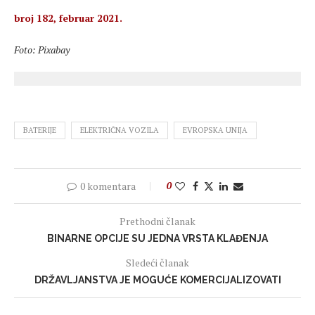
broj 182, februar 2021.
Foto: Pixabay
BATERIJE
ELEKTRIČNA VOZILA
EVROPSKA UNIJA
0 komentara
0
Prethodni članak
BINARNE OPCIJE SU JEDNA VRSTA KLAĐENJA
Sledeći članak
DRŽAVLJANSTVA JE MOGUĆE KOMERCIJALIZOVATI