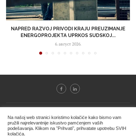
NAPRED RAZVOJ PRIVODI KRAJU PREUZIMANJE
ENERGOPROJEKTA UPRKOS SUDSKOJ...
6. август 2026.
Svi tekstovi sa portala "Biznis i finansije" su u vlasništvu "NIP
Na našoj web stranici koristimo kolačiće kako bismo vam
BIF PRESS doo" i ne smeju se presnositi niti koristiti, delimično
pružili najrelevantnije iskustvo pamćenjem vaših
ni u celosti, bez izričite dozvole kompanije.
podešavanja. Klikom na "Prihvati", prihvatate upotrebu SVIH
kolačića.