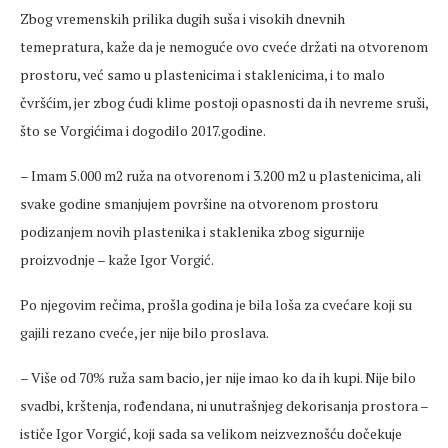
Zbog vremenskih prilika dugih suša i visokih dnevnih
temepratura, kaže da je nemoguće ovo cveće držati na otvorenom
prostoru, već samo u plastenicima i staklenicima, i to malo
čvršćim, jer zbog ćudi klime postoji opasnosti da ih nevreme sruši,
što se Vorgićima i dogodilo 2017.godine.
– Imam 5.000 m2 ruža na otvorenom i 3.200 m2 u plastenicima, ali
svake godine smanjujem površine na otvorenom prostoru
podizanjem novih plastenika i staklenika zbog sigurnije
proizvodnje – kaže Igor Vorgić.
Po njegovim rečima, prošla godina je bila loša za cvećare koji su
gajili rezano cveće, jer nije bilo proslava.
– Više od 70% ruža sam bacio, jer nije imao ko da ih kupi. Nije bilo
svadbi, krštenja, rođendana, ni unutrašnjeg dekorisanja prostora –
ističe Igor Vorgić, koji sada sa velikom neizveznošću dočekuje