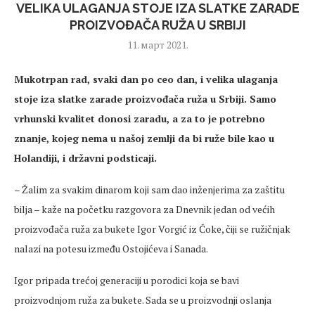
VELIKA ULAGANJA STOJE IZA SLATKE ZARADE
PROIZVOĐAČA RUŽA U SRBIJI
11. март 2021.
Mukotrpan rad, svaki dan po ceo dan, i velika ulaganja
stoje iza slatke zarade proizvođača ruža u Srbiji. Samo
vrhunski kvalitet donosi zaradu, a za to je potrebno
znanje, kojeg nema u našoj zemlji da bi ruže bile kao u
Holandiji, i državni podsticaji.
– Žalim za svakim dinarom koji sam dao inženjerima za zaštitu
bilja – kaže na početku razgovora za Dnevnik jedan od većih
proizvođača ruža za bukete Igor Vorgić iz Čoke, čiji se ružičnjak
nalazi na potesu između Ostojićeva i Sanada.
Igor pripada trećoj generaciji u porodici koja se bavi
proizvodnjom ruža za bukete. Sada se u proizvodnji oslanja