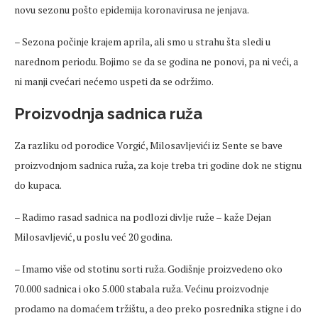
novu sezonu pošto epidemija koronavirusa ne jenjava.
– Sezona počinje krajem aprila, ali smo u strahu šta sledi u
narednom periodu. Bojimo se da se godina ne ponovi, pa ni veći, a
ni manji cvećari nećemo uspeti da se održimo.
Proizvodnja sadnica ruža
Za razliku od porodice Vorgić, Milosavljevići iz Sente se bave
proizvodnjom sadnica ruža, za koje treba tri godine dok ne stignu
do kupaca.
– Radimo rasad sadnica na podlozi divlje ruže – kaže Dejan
Milosavljević, u poslu već 20 godina.
– Imamo više od stotinu sorti ruža. Godišnje proizvedeno oko
70.000 sadnica i oko 5.000 stabala ruža. Većinu proizvodnje
prodamo na domaćem tržištu, a deo preko posrednika stigne i do