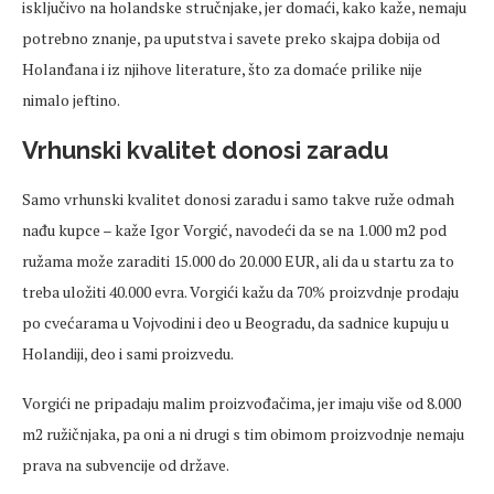
isključivo na holandske stručnjake, jer domaći, kako kaže, nemaju
potrebno znanje, pa uputstva i savete preko skajpa dobija od
Holanđana i iz njihove literature, što za domaće prilike nije
nimalo jeftino.
Vrhunski kvalitet donosi zaradu
Samo vrhunski kvalitet donosi zaradu i samo takve ruže odmah
nađu kupce – kaže Igor Vorgić, navodeći da se na 1.000 m2 pod
ružama može zaraditi 15.000 do 20.000 EUR, ali da u startu za to
treba uložiti 40.000 evra. Vorgići kažu da 70% proizvdnje prodaju
po cvećarama u Vojvodini i deo u Beogradu, da sadnice kupuju u
Holandiji, deo i sami proizvedu.
Vorgići ne pripadaju malim proizvođačima, jer imaju više od 8.000
m2 ružičnjaka, pa oni a ni drugi s tim obimom proizvodnje nemaju
prava na subvencije od države.