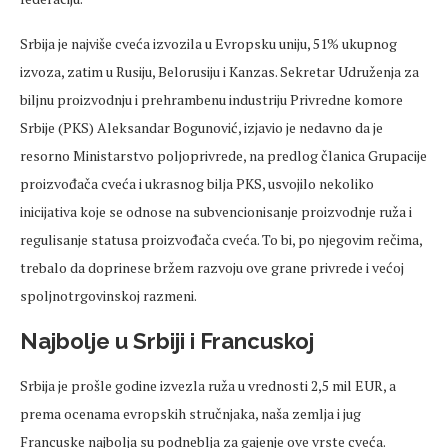
Srbija je najviše cveća izvozila u Evropsku uniju, 51% ukupnog
izvoza, zatim u Rusiju, Belorusiju i Kanzas. Sekretar Udruženja za
biljnu proizvodnju i prehrambenu industriju Privredne komore
Srbije (PKS) Aleksandar Bogunović, izjavio je nedavno da je
resorno Ministarstvo poljoprivrede, na predlog članica Grupacije
proizvođača cveća i ukrasnog bilja PКS, usvojilo nekoliko
inicijativa koje se odnose na subvencionisanje proizvodnje ruža i
regulisanje statusa proizvođača cveća. To bi, po njegovim rečima,
trebalo da doprinese bržem razvoju ove grane privrede i većoj
spoljnotrgovinskoj razmeni.
Najbolje u Srbiji i Francuskoj
Srbija je prošle godine izvezla ruža u vrednosti 2,5 mil EUR, a
prema ocenama evropskih stručnjaka, naša zemlja i jug
Francuske najbolja su podneblja za gajenje ove vrste cveća.