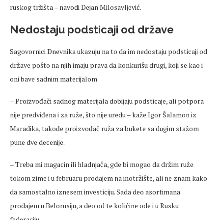
ruskog tržišta – navodi Dejan Milosavljević.
Nedostaju podsticaji od države
Sagovornici Dnevnika ukazuju na to da im nedostaju podsticaji od
države pošto na njih imaju prava da konkurišu drugi, koji se kao i
oni bave sadnim materijalom.
– Proizvođači sadnog materijala dobijaju podsticaje, ali potpora
nije predviđena i za ruže, što nije uredu – kaže Igor Šalamon iz
Maradika, takođe proizvođač ruža za bukete sa dugim stažom
pune dve decenije.
– Treba mi magacin ili hladnjača, gde bi mogao da držim ruže
tokom zime i u februaru prodajem na inotržište, ali ne znam kako
da samostalno iznesem investiciju. Sada deo asortimana
prodajem u Belorusiju, a deo od te količine ode i u Rusku
federaciju.