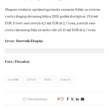
Ukupna vrednost spoljnotrgovinske razmene Srbije sa svetom
cveća i drugog ukrasnog bilja u 2020. godini dostigla je 19,4 mil
EUR. U svet smo izvezli 4,2 mil EUR ili 2,7 tona, a uvezli smo
cveća i ukrasnog bilja za nešto više od 15 mil EUR ili 6,7 tona.
Izvor: Dnevnik/Ekapija
Foto: Pixxabay
GAJANJE
IZVOZ
RUŽA
ZARADA
0 komentara
0