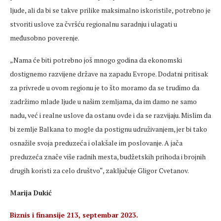
ljude, ali da bi se takve prilike maksimalno iskoristile, potrebno je
stvoriti uslove za čvršću regionalnu saradnju i ulagati u
međusobno poverenje.
„Nama će biti potrebno još mnogo godina da ekonomski
dostignemo razvijene države na zapadu Evrope. Dodatni pritisak
za privrede u ovom regionu je to što moramo da se trudimo da
zadržimo mlade ljude u našim zemljama, da im damo ne samo
nadu, već i realne uslove da ostanu ovde i da se razvijaju. Mislim da
bi zemlje Balkana to mogle da postignu udruživanjem, jer bi tako
osnažile svoja preduzeća i olakšale im poslovanje. A jača
preduzeća znače više radnih mesta, budžetskih prihoda i brojnih
drugih koristi za celo društvo“, zaključuje Gligor Cvetanov.
Marija Dukić
Biznis i finansije 213, septembar 2023.