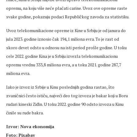
opremu, na koju više neće plaćati carine. Uvoz ove opreme raste
svake godine, pokazuju podaci Republičkog zavoda za statistiku.
Uvoz telekomunikacione opreme iz Kine u Srbiju je od janura do
jula 2023. godine iznosio čak 194,1 miliona evra. To je rast od
skoro devet odsto u odnosu na isti period prošle godine. U toku
cele 2022. godine Kina je u Srbiju izvezla telekomunikacionu
opremu vrednu 333,8 miliona evra, a u toku 2021. godine 287,7
miliona evra.
Iako je izvoz iz Srbije u Kinu poslednjih godina rastao, što
zvaničnici često ističu, najveći deo tog izvoza je bakar koji u Boru
rudari kineski Ziđin. U toku 2022. godine 90 odsto izvoza u Kinu
činile su rude bakra.
Izvor: Nova ekonomija
Foto: Pixabay