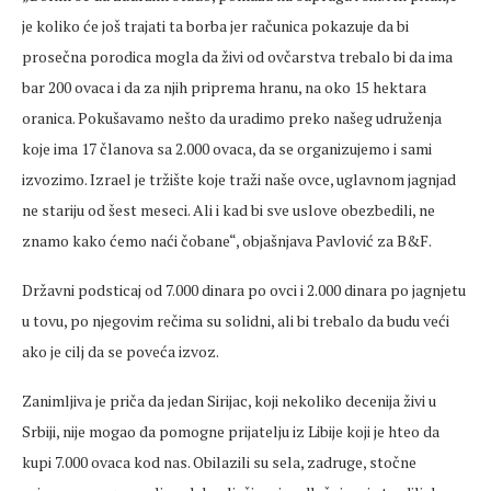
je koliko će još trajati ta borba jer računica pokazuje da bi
prosečna porodica mogla da živi od ovčarstva trebalo bi da ima
bar 200 ovaca i da za njih priprema hranu, na oko 15 hektara
oranica. Pokušavamo nešto da uradimo preko našeg udruženja
koje ima 17 članova sa 2.000 ovaca, da se organizujemo i sami
izvozimo. Izrael je tržište koje traži naše ovce, uglavnom jagnjad
ne stariju od šest meseci. Ali i kad bi sve uslove obezbedili, ne
znamo kako ćemo naći čobane“, objašnjava Pavlović za B&F.
Državni podsticaj od 7.000 dinara po ovci i 2.000 dinara po jagnjetu
u tovu, po njegovim rečima su solidni, ali bi trebalo da budu veći
ako je cilj da se poveća izvoz.
Zanimljiva je priča da jedan Sirijac, koji nekoliko decenija živi u
Srbiji, nije mogao da pomogne prijatelju iz Libije koji je hteo da
kupi 7.000 ovaca kod nas. Obilazili su sela, zadruge, stočne