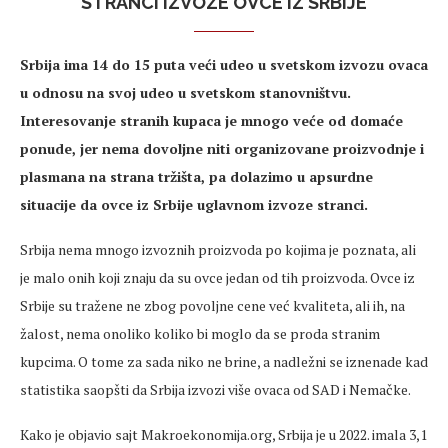
STRANCI IZVOZE OVCE IZ SRBIJE
Srbija ima 14 do 15 puta veći udeo u svetskom izvozu ovaca
u odnosu na svoj udeo u svetskom stanovništvu.
Interesovanje stranih kupaca je mnogo veće od domaće
ponude, jer nema dovoljne niti organizovane proizvodnje i
plasmana na strana tržišta, pa dolazimo u apsurdne
situacije da ovce iz Srbije uglavnom izvoze stranci.
Srbija nema mnogo izvoznih proizvoda po kojima je poznata, ali
je malo onih koji znaju da su ovce jedan od tih proizvoda. Ovce iz
Srbije su tražene ne zbog povoljne cene već kvaliteta, ali ih, na
žalost, nema onoliko koliko bi moglo da se proda stranim
kupcima. O tome za sada niko ne brine, a nadležni se iznenade kad
statistika saopšti da Srbija izvozi više ovaca od SAD i Nemačke.
Kako je objavio sajt Makroekonomija.org, Srbija je u 2022. imala 3,1