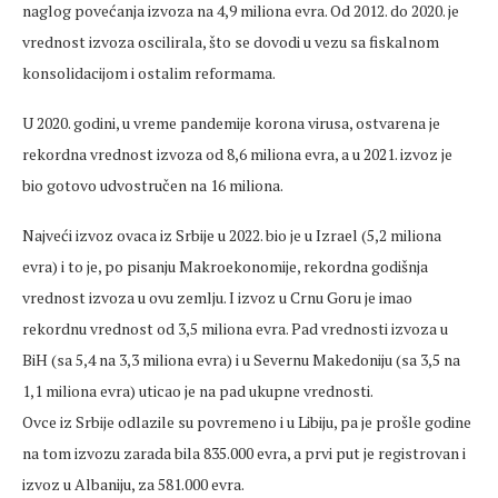
naglog povećanja izvoza na 4,9 miliona evra. Od 2012. do 2020. je
vrednost izvoza oscilirala, što se dovodi u vezu sa fiskalnom
konsolidacijom i ostalim reformama.
U 2020. godini, u vreme pandemije korona virusa, ostvarena je
rekordna vrednost izvoza od 8,6 miliona evra, a u 2021. izvoz je
bio gotovo udvostručen na 16 miliona.
Najveći izvoz ovaca iz Srbije u 2022. bio je u Izrael (5,2 miliona
evra) i to je, po pisanju Makroekonomije, rekordna godišnja
vrednost izvoza u ovu zemlju. I izvoz u Crnu Goru je imao
rekordnu vrednost od 3,5 miliona evra. Pad vrednosti izvoza u
BiH (sa 5,4 na 3,3 miliona evra) i u Severnu Makedoniju (sa 3,5 na
1,1 miliona evra) uticao je na pad ukupne vrednosti.
Ovce iz Srbije odlazile su povremeno i u Libiju, pa je prošle godine
na tom izvozu zarada bila 835.000 evra, a prvi put je registrovan i
izvoz u Albaniju, za 581.000 evra.