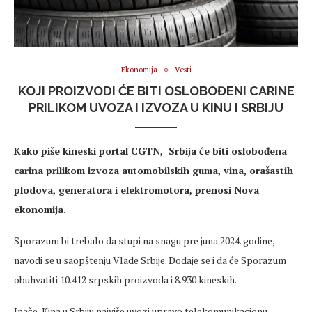
Ekonomija
Vesti
KOJI PROIZVODI ĆE BITI OSLOBOĐENI CARINE
PRILIKOM UVOZA I IZVOZA U KINU I SRBIJU
Kako piše kineski portal CGTN, Srbija će biti oslobođena
carina prilikom izvoza automobilskih guma, vina, orašastih
plodova, generatora i elektromotora, prenosi Nova
ekonomija.
Sporazum bi trebalo da stupi na snagu pre juna 2024. godine,
navodi se u saopštenju Vlade Srbije. Dodaje se i da će Sporazum
obuhvatiti 10.412 srpskih proizvoda i 8.930 kineskih.
Inače, Kina u Srbiju najviše uvozi upravo telekomunikacionu