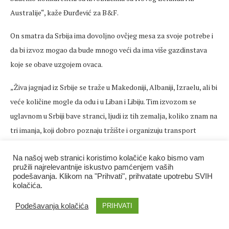
Australije“, kaže Đurđević za B&F.
On smatra da Srbija ima dovoljno ovčjeg mesa za svoje potrebe i
da bi izvoz mogao da bude mnogo veći da ima više gazdinstava
koje se obave uzgojem ovaca.
„Živa jagnjad iz Srbije se traže u Makedoniji, Albaniji, Izraelu, ali bi
veće količine mogle da odu i u Liban i Libiju. Tim izvozom se
uglavnom u Srbiji bave stranci, ljudi iz tih zemalja, koliko znam na
tri imanja, koji dobro poznaju tržište i organizuju transport
životinja brodom“, navodi Đurđević.
Na našoj web stranici koristimo kolačiće kako bismo vam
Jedno od tih imanja je u Temerinu odakle se muška jagnjad izvoze
pružili najrelevantnije iskustvo pamćenjem vaših
podešavanja. Klikom na "Prihvati", prihvatate upotrebu SVIH
u Izrael, gde se tove do 80 kilograma i onda prodaju, a druga dva
kolačića.
su u Kušiljevu kod Svilajnca i u Adorjanu kod Kanjiže.
Podešavanja kolačića
PRIHVATI
Marica Vuković