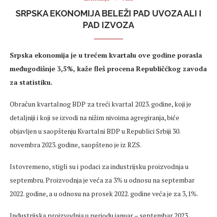
SRPSKA EKONOMIJA BELEŽI PAD UVOZA ALI I
PAD IZVOZA
Srpska ekonomija je u trećem kvartalu ove godine porasla
međugodišnje 3,5%, kaže fleš procena Republičćkog zavoda
za statistiku.
Obračun kvartalnog BDP za treći kvartal 2023. godine, koji je
detaljniji i koji se izvodi na nižim nivoima agregiranja, biće
objavljen u saopštenju Kvartalni BDP u Republici Srbiji 30.
novembra 2023. godine, saopšteno je iz RZS.
Istovremeno, stigli su i podaci za industrijsku proizvodnja u
septembru. Proizvodnja je veća za 3% u odnosu na septembar
2022. godine, a u odnosu na prosek 2022. godine veća je za 3,1%.
Industrijska proizvodnja u periodu januar – septembar 2023.