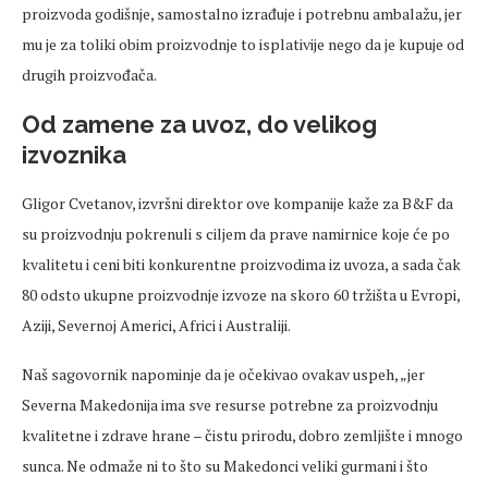
proizvoda godišnje, samostalno izrađuje i potrebnu ambalažu, jer
mu je za toliki obim proizvodnje to isplativije nego da je kupuje od
drugih proizvođača.
Od zamene za uvoz, do velikog
izvoznika
Gligor Cvetanov, izvršni direktor ove kompanije kaže za B&F da
su proizvodnju pokrenuli s ciljem da prave namirnice koje će po
kvalitetu i ceni biti konkurentne proizvodima iz uvoza, a sada čak
80 odsto ukupne proizvodnje izvoze na skoro 60 tržišta u Evropi,
Aziji, Severnoj Americi, Africi i Australiji.
Naš sagovornik napominje da je očekivao ovakav uspeh, „jer
Severna Makedonija ima sve resurse potrebne za proizvodnju
kvalitetne i zdrave hrane – čistu prirodu, dobro zemljište i mnogo
sunca. Ne odmaže ni to što su Makedonci veliki gurmani i što