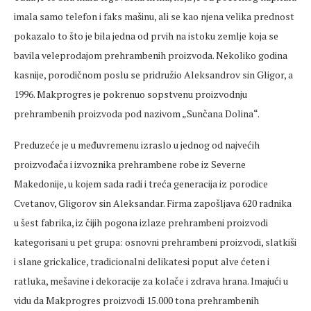
imala samo telefon i faks mašinu, ali se kao njena velika prednost
pokazalo to što je bila jedna od prvih na istoku zemlje koja se
bavila veleprodajom prehrambenih proizvoda. Nekoliko godina
kasnije, porodičnom poslu se pridružio Aleksandrov sin Gligor, a
1996. Makprogres je pokrenuo sopstvenu proizvodnju
prehrambenih proizvoda pod nazivom „Sunčana Dolina“.
Preduzeće je u međuvremenu izraslo u jednog od najvećih
proizvođača i izvoznika prehrambene robe iz Severne
Makedonije, u kojem sada radi i treća generacija iz porodice
Cvetanov, Gligorov sin Aleksandar. Firma zapošljava 620 radnika
u šest fabrika, iz čijih pogona izlaze prehrambeni proizvodi
kategorisani u pet grupa: osnovni prehrambeni proizvodi, slatkiši
i slane grickalice, tradicionalni delikatesi poput alve ćeten i
ratluka, mešavine i dekoracije za kolače i zdrava hrana. Imajući u
vidu da Makprogres proizvodi 15.000 tona prehrambenih