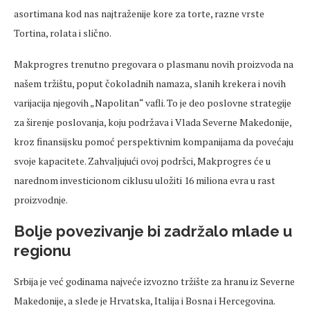
asortimana kod nas najtraženije kore za torte, razne vrste
Tortina, rolata i slično.
Makprogres trenutno pregovara o plasmanu novih proizvoda na
našem tržištu, poput čokoladnih namaza, slanih krekera i novih
varijacija njegovih „Napolitan“ vafli. To je deo poslovne strategije
za širenje poslovanja, koju podržava i Vlada Severne Makedonije,
kroz finansijsku pomoć perspektivnim kompanijama da povećaju
svoje kapacitete. Zahvaljujući ovoj podršci, Makprogres će u
narednom investicionom ciklusu uložiti 16 miliona evra u rast
proizvodnje.
Bolje povezivanje bi zadržalo mlade u
regionu
Srbija je već godinama najveće izvozno tržište za hranu iz Severne
Makedonije, a slede je Hrvatska, Italija i Bosna i Hercegovina.