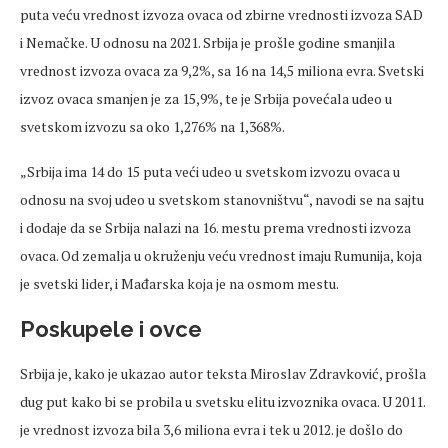
puta veću vrednost izvoza ovaca od zbirne vrednosti izvoza SAD
i Nemačke. U odnosu na 2021. Srbija je prošle godine smanjila
vrednost izvoza ovaca za 9,2%, sa 16 na 14,5 miliona evra. Svetski
izvoz ovaca smanjen je za 15,9%, te je Srbija povećala udeo u
svetskom izvozu sa oko 1,276% na 1,368%.
„Srbija ima 14 do 15 puta veći udeo u svetskom izvozu ovaca u
odnosu na svoj udeo u svetskom stanovništvu“, navodi se na sajtu
i dodaje da se Srbija nalazi na 16. mestu prema vrednosti izvoza
ovaca. Od zemalja u okruženju veću vrednost imaju Rumunija, koja
je svetski lider, i Mađarska koja je na osmom mestu.
Poskupele i ovce
Srbija je, kako je ukazao autor teksta Miroslav Zdravković, prošla
dug put kako bi se probila u svetsku elitu izvoznika ovaca. U 2011.
je vrednost izvoza bila 3,6 miliona evra i tek u 2012. je došlo do