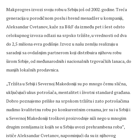
Makprogres izvozi svoju robu u Srbiju još od 2002. godine. Treća
generacija u porodičnom poslu i brend menadžer u kompaniji,
Aleksandar Cvetanov, kaže za B&F da između pet i šest odsto
celokupnog izvoza odlazi na srpsko tržište, u vrednosti od dva
do 2,5 miliona evra godišnje. Izvoz u našu zemlju realizuju u
saradnji sa ovdašnjim partnerom koji distribuira njihovu robu
širom Srbije, od međunarodnih i nacionalnih trgovačkih lanaca, do
manjih lokalnih prodavnica.
„Tržišta u Srbiji i Severnoj Makedoniji su po mnogo čemu slična,
uključujući ukus potrošača, mentalitet i životni standard građana.
Dobro poznajemo prilike na srpskom tržištu i zato potrošačima
nudimo kvalitetnu robu po konkurentnim cenama, jer su i u Srbiji i
u Severnoj Makedoniji troškovi proizvodnje niži nego u mnogim
drugim zemljama iz kojih se u Srbiju uvozi prehrambena roba”,
ističe Aleksandar Cvetanov, napominjući da su iz njihovog