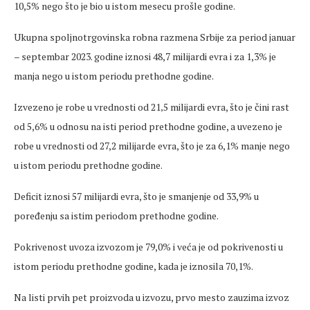
10,5% nego što je bio u istom mesecu prošle godine.
Ukupna spoljnotrgovinska robna razmena Srbije za period januar
– septembar 2023. godine iznosi 48,7 milijardi evra i za 1,3% je
manja nego u istom periodu prethodne godine.
Izvezeno je robe u vrednosti od 21‚5 milijardi evra, što je čini rast
od 5,6% u odnosu na isti period prethodne godine, a uvezeno je
robe u vrednosti od 27,2 milijarde evra, što je za 6,1% manje nego
u istom periodu prethodne godine.
Deficit iznosi 57 milijardi evra, što je smanjenje od 33,9% u
poređenju sa istim periodom prethodne godine.
Pokrivenost uvoza izvozom je 79,0% i veća je od pokrivenosti u
istom periodu prethodne godine, kada je iznosila 70,1%.
Na listi prvih pet proizvoda u izvozu, prvo mesto zauzima izvoz