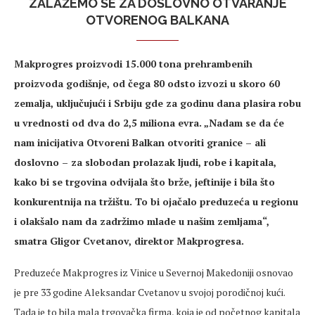
ZALAŽEMO SE ZA DOSLOVNO OTVARANJE
OTVORENOG BALKANA
Makprogres proizvodi 15.000 tona prehrambenih
proizvoda godišnje, od čega 80 odsto izvozi u skoro 60
zemalja, uključujući i Srbiju gde za godinu dana plasira robu
u vrednosti od dva do 2,5 miliona evra. „Nadam se da će
nam inicijativa Otvoreni Balkan otvoriti granice – ali
doslovno – za slobodan prolazak ljudi, robe i kapitala,
kako bi se trgovina odvijala što brže, jeftinije i bila što
konkurentnija na tržištu. To bi ojačalo preduzeća u regionu
i olakšalo nam da zadržimo mlade u našim zemljama“,
smatra Gligor Cvetanov, direktor Makprogresa.
Preduzeće Makprogres iz Vinice u Severnoj Makedoniji osnovao
je pre 33 godine Aleksandar Cvetanov u svojoj porodičnoj kući.
Tada je to bila mala trgovačka firma, koja je od početnog kapitala