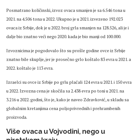
Posmatrano količinski, izvoz ovaca smanjen je sa 6.546 tona u
2021. na 4.506 tona u 2022. Ukupno je u 2021. izvezeno 192.023
ovaca iz Srbije, dok je u 2022. broj grla smanjen na 128.526, ali je i
dalje bio znatno veći nego 2020. kada je bio manji od 100.000.
Izvoznicima je pogodovalo što su prošle godine ovce iz Srbije
znatno bile skuplje, jer je prosečno grlo koštalo 83 evra u 2021. a
2022. koštalo je 113 evra.
Izraelci su ovce iz Srbije po grlu plaćali 124 evra u 2021. i 150 evra
u 2022. Izvozna cena je skočila sa 2.438 evra po toni u 2021. na
3.216 u 2022. godini, što je, kako je naveo Zdravković, u skladu sa
globalnim kretanjima cena poljoprivrednih i prehrambenih
proizvoda.
Više ovaca u Vojvodini, nego u
pirotskom kraju