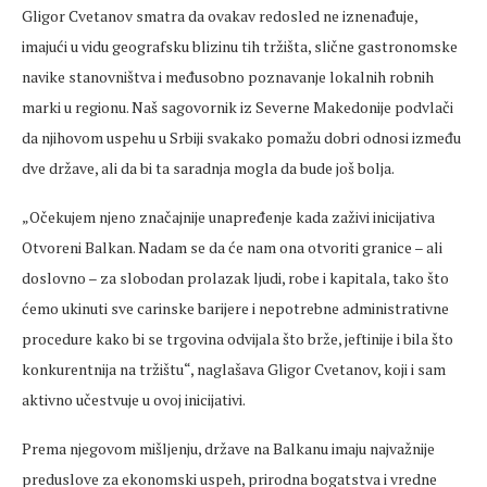
Gligor Cvetanov smatra da ovakav redosled ne iznenađuje,
imajući u vidu geografsku blizinu tih tržišta, slične gastronomske
navike stanovništva i međusobno poznavanje lokalnih robnih
marki u regionu. Naš sagovornik iz Severne Makedonije podvlači
da njihovom uspehu u Srbiji svakako pomažu dobri odnosi između
dve države, ali da bi ta saradnja mogla da bude još bolja.
„Očekujem njeno značajnije unapređenje kada zaživi inicijativa
Otvoreni Balkan. Nadam se da će nam ona otvoriti granice – ali
doslovno – za slobodan prolazak ljudi, robe i kapitala, tako što
ćemo ukinuti sve carinske barijere i nepotrebne administrativne
procedure kako bi se trgovina odvijala što brže, jeftinije i bila što
konkurentnija na tržištu“, naglašava Gligor Cvetanov, koji i sam
aktivno učestvuje u ovoj inicijativi.
Prema njegovom mišljenju, države na Balkanu imaju najvažnije
preduslove za ekonomski uspeh, prirodna bogatstva i vredne