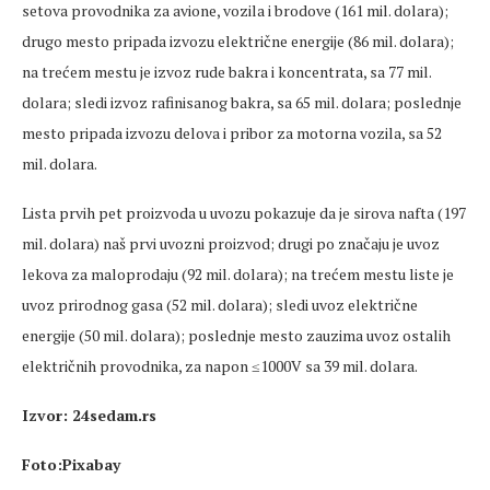
setova provodnika za avione, vozila i brodove (161 mil. dolara);
drugo mesto pripada izvozu električne energije (86 mil. dolara);
na trećem mestu je izvoz rude bakra i koncentrata, sa 77 mil.
dolara; sledi izvoz rafinisanog bakra, sa 65 mil. dolara; poslednje
mesto pripada izvozu delova i pribor za motorna vozila, sa 52
mil. dolara.
Lista prvih pet proizvoda u uvozu pokazuje da je sirova nafta (197
mil. dolara) naš prvi uvozni proizvod; drugi po značaju je uvoz
lekova za maloprodaju (92 mil. dolara); na trećem mestu liste je
uvoz prirodnog gasa (52 mil. dolara); sledi uvoz električne
energije (50 mil. dolara); poslednje mesto zauzima uvoz ostalih
električnih provodnika, za napon ≤1000V sa 39 mil. dolara.
Izvor: 24sedam.rs
Foto:Pixabay