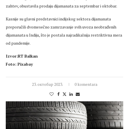
zahtev, obustavila prodaju dijamanata za septembar i oktobar.
Kasnije su glavni predstavnici indijskog sektora dijamanata
preporučili dvomesečno zamrzavanje svih uvoza neobrađenih
dijamanata u Indiju, što je postala najradikalnija restriktivna mera
od pandemije.
Izvor:RT Balkan
Foto: Pixabay
23. октобар 2023.
0 komentara