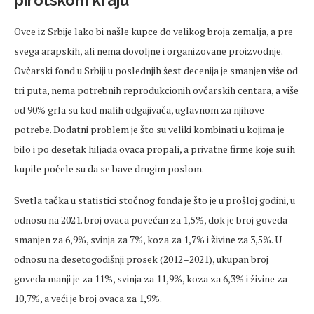
Ovce iz Srbije lako bi našle kupce do velikog broja zemalja, a pre
svega arapskih, ali nema dovoljne i organizovane proizvodnje.
Ovčarski fond u Srbiji u poslednjih šest decenija je smanjen više od
tri puta, nema potrebnih reprodukcionih ovčarskih centara, a više
od 90% grla su kod malih odgajivača, uglavnom za njihove
potrebe. Dodatni problem je što su veliki kombinati u kojima je
bilo i po desetak hiljada ovaca propali, a privatne firme koje su ih
kupile počele su da se bave drugim poslom.
Svetla tačka u statistici stočnog fonda je što je u prošloj godini, u
odnosu na 2021. broj ovaca povećan za 1,5%, dok je broj goveda
smanjen za 6,9%, svinja za 7%, koza za 1,7% i živine za 3,5%. U
odnosu na desetogodišnji prosek (2012–2021), ukupan broj
goveda manji je za 11%, svinja za 11,9%, koza za 6,3% i živine za
10,7%, a veći je broj ovaca za 1,9%.