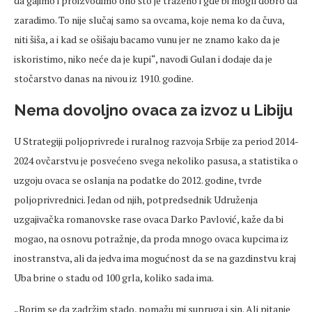
da gajimo i proizvodimo ono što je traženo i gde bi mogli dobro da
zaradimo. To nije slučaj samo sa ovcama, koje nema ko da čuva,
niti šiša, a i kad se ošišaju bacamo vunu jer ne znamo kako da je
iskoristimo, niko neće da je kupi“, navodi Gulan i dodaje da je
stočarstvo danas na nivou iz 1910. godine.
Nema dovoljno ovaca za izvoz u Libiju
U Strategiji poljoprivrede i ruralnog razvoja Srbije za period 2014-
2024 ovčarstvu je posvećeno svega nekoliko pasusa, a statistika o
uzgoju ovaca se oslanja na podatke do 2012. godine, tvrde
poljoprivrednici. Jedan od njih, potpredsednik Udruženja
uzgajivačka romanovske rase ovaca Darko Pavlović, kaže da bi
mogao, na osnovu potražnje, da proda mnogo ovaca kupcima iz
inostranstva, ali da jedva ima mogućnost da se na gazdinstvu kraj
Uba brine o stadu od 100 grla, koliko sada ima.
„Borim se da zadržim stado, pomažu mi supruga i sin. Ali pitanje