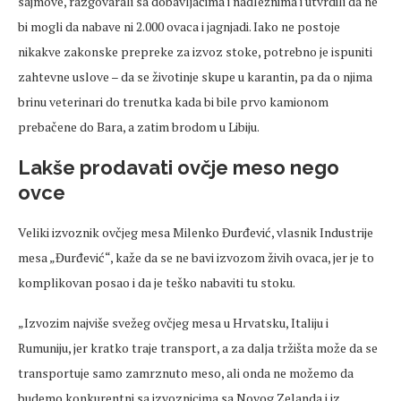
sajmove, razgovarali sa dobavljačima i nadležnima i utvrdili da ne
bi mogli da nabave ni 2.000 ovaca i jagnjadi. Iako ne postoje
nikakve zakonske prepreke za izvoz stoke, potrebno je ispuniti
zahtevne uslove – da se životinje skupe u karantin, pa da o njima
brinu veterinari do trenutka kada bi bile prvo kamionom
prebačene do Bara, a zatim brodom u Libiju.
Lakše prodavati ovčje meso nego
ovce
Veliki izvoznik ovčjeg mesa Milenko Đurđević, vlasnik Industrije
mesa „Đurđević“, kaže da se ne bavi izvozom živih ovaca, jer je to
komplikovan posao i da je teško nabaviti tu stoku.
„Izvozim najviše svežeg ovčjeg mesa u Hrvatsku, Italiju i
Rumuniju, jer kratko traje transport, a za dalja tržišta može da se
transportuje samo zamrznuto meso, ali onda ne možemo da
budemo konkurentni sa izvoznicima sa Novog Zelanda i iz