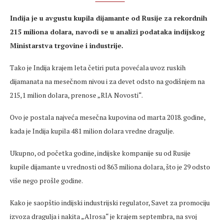
Indija je u avgustu kupila dijamante od Rusije za rekordnih
215 miliona dolara, navodi se u analizi podataka indijskog
Ministarstva trgovine i industrije.
Tako je Indija krajem leta četiri puta povećala uvoz ruskih
dijamanata na mesečnom nivou i za devet odsto na godišnjem na
215,1 milion dolara, prenose „RIA Novosti“.
Ovo je postala najveća mesečna kupovina od marta 2018. godine,
kada je Indija kupila 481 milion dolara vredne dragulje.
Ukupno, od početka godine, indijske kompanije su od Rusije
kupile dijamante u vrednosti od 863 miliona dolara, što je 29 odsto
više nego prošle godine.
Kako je saopštio indijski industrijski regulator, Savet za promociju
izvoza dragulja i nakita „Alrosa“ je krajem septembra, na svoj