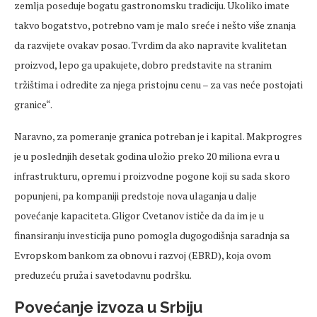
zemlja poseduje bogatu gastronomsku tradiciju. Ukoliko imate
takvo bogatstvo, potrebno vam je malo sreće i nešto više znanja
da razvijete ovakav posao. Tvrdim da ako napravite kvalitetan
proizvod, lepo ga upakujete, dobro predstavite na stranim
tržištima i odredite za njega pristojnu cenu – za vas neće postojati
granice“.
Naravno, za pomeranje granica potreban je i kapital. Makprogres
je u poslednjih desetak godina uložio preko 20 miliona evra u
infrastrukturu, opremu i proizvodne pogone koji su sada skoro
popunjeni, pa kompaniji predstoje nova ulaganja u dalje
povećanje kapaciteta. Gligor Cvetanov ističe da da im je u
finansiranju investicija puno pomogla dugogodišnja saradnja sa
Evropskom bankom za obnovu i razvoj (EBRD), koja ovom
preduzeću pruža i savetodavnu podršku.
Povećanje izvoza u Srbiju