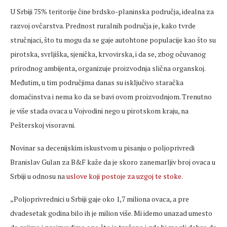
U Srbiji 75% teritorije čine brdsko-planinska područja, idealna za
razvoj ovčarstva. Prednost ruralnih područja je, kako tvrde
stručnjaci, što tu mogu da se gaje autohtone populacije kao što su
pirotska, svrljiška, sjenička, krvovirska, i da se, zbog očuvanog
prirodnog ambijenta, organizuje proizvodnja slična organskoj.
Međutim, u tim područjima danas su isključivo staračka
domaćinstva i nema ko da se bavi ovom proizvodnjom. Trenutno
je više stada ovaca u Vojvodini nego u pirotskom kraju, na
Pešterskoj visoravni.
Novinar sa decenijskim iskustvom u pisanju o poljoprivredi
Branislav Gulan za B&F kaže da je skoro zanemarljiv broj ovaca u
Srbiji u odnosu na
uslove koji postoje za uzgoj te stoke
.
„Poljoprivrednici u Srbiji gaje oko 1,7 miliona ovaca, a pre
dvadesetak godina bilo ih je milion više. Mi idemo unazad umesto