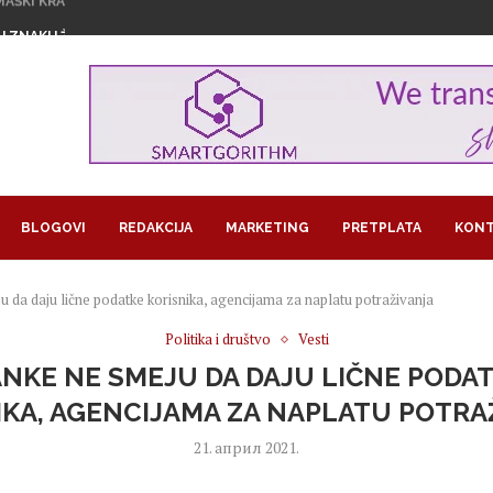
U ZNAKU ŽENSKOG...
1,29 MILIJARDI EVRA...
GROŽAVA PRINOSE, KAKO NAVODNJAVATI USEVE...
RA U BITKOINIMA IZ JEDNOG...
LOM SLADOLEDA
 POSAO I POSTALA SARAČ
REUZEO RAIFFEISEN
MA KORISTI OD LAŽNIH OGLASA...
JEDAN PAPAGAJ
BLOGOVI
REDAKCIJA
MARKETING
PRETPLATA
KONT
 da daju lične podatke korisnika, agencijama za naplatu potraživanja
Politika i društvo
Vesti
NKE NE SMEJU DA DAJU LIČNE PODA
IKA, AGENCIJAMA ZA NAPLATU POTRA
21. април 2021.