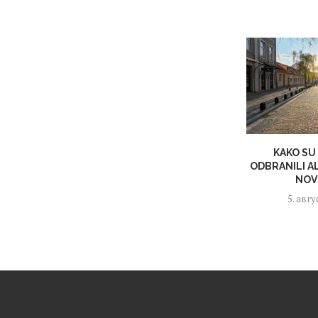
KAKO SU
ODBRANILI A
NOV
5. авгу