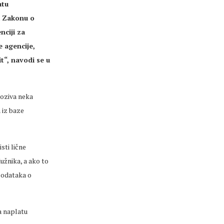
atu
a Zakonu o
nciji za
 agencije,
t“, navodi se u
poziva neka
 iz baze
sti lične
užnika, a ako to
 podataka o
a naplatu