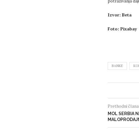
potraživanja daj
Izvor: Beta
Foto: Pixabay
BANKE
KO
Prethodni član
MOL SERBIA N
MALOPRODAJ