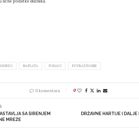
u lične podatke dužnika.
RISNICI
NAPLATA
PODACI
POTRAŽIVANJE
0 komentara
0
ak
ASTAVLJA SA ŠIRENJEM
DRŽAVNE HARTIJE I DALJE
NE MREŽE