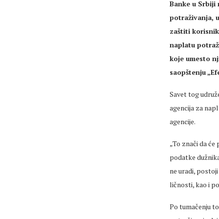
Banke u Srbiji
potraživanja, 
zaštiti korisni
naplatu potraž
koje umesto nj
saopštenju „Efe
Savet tog udruže
agencija za napl
agencije.
„To znači da će 
podatke dužnika“
ne uradi, postoj
ličnosti, kao i 
Po tumačenju to