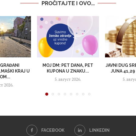
PROČITAJTE I OVO...
 GRAĐANI
MOJ DM: PET DANA, PET
JAVNI DUG SR
LMAŠKI KRAJ U
KUPONA U ZNAKU...
JUNA 41,29 
OM...
5. август 2026.
5. авгу
ст 2026.
FACEBOOK
LINKEDIN