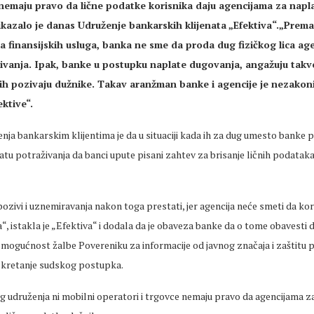
 nemaju pravo da lične podatke korisnika daju agencijama za napl
ukazalo je danas Udruženje bankarskih klijenata „Efektiva“.„Prem
ka finansijskih usluga, banka ne sme da proda dug fizičkog lica age
ivanja. Ipak, banke u postupku naplate dugovanja, angažuju takve
ih pozivaju dužnike. Takav aranžman banke i agencije je nezakoni
ktive“.
nja bankarskim klijentima je da u situaciji kada ih za dug umesto banke 
atu potraživanja da banci upute pisani zahtev za brisanje ličnih podataka
pozivi i uznemiravanja nakon toga prestati, jer agencija neće smeti da kori
, istakla je „Efektiva“ i dodala da je obaveza banke da o tome obavesti d
i mogućnost žalbe Povereniku za informacije od javnog značaja i zaštitu
pokretanje sudskog postupka.
g udruženja ni mobilni operatori i trgovce nemaju pravo da agencijama z