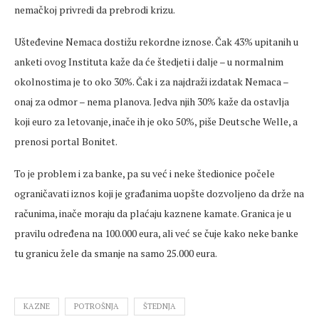
nemačkoj privredi da prebrodi krizu.
Ušteđevine Nemaca dostižu rekordne iznose. Čak 43% upitanih u
anketi ovog Instituta kaže da će štedjeti i dalje – u normalnim
okolnostima je to oko 30%. Čak i za najdraži izdatak Nemaca –
onaj za odmor – nema planova. Jedva njih 30% kaže da ostavlja
koji euro za letovanje, inače ih je oko 50%, piše Deutsche Welle, a
prenosi portal Bonitet.
To je problem i za banke, pa su već i neke štedionice počele
ograničavati iznos koji je građanima uopšte dozvoljeno da drže na
računima, inače moraju da plaćaju kaznene kamate. Granica je u
pravilu određena na 100.000 eura, ali već se čuje kako neke banke
tu granicu žele da smanje na samo 25.000 eura.
KAZNE
POTROŠNJA
ŠTEDNJA