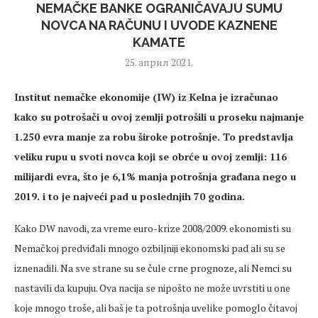
NEMAČKE BANKE OGRANIČAVAJU SUMU
NOVCA NA RAČUNU I UVODE KAZNENE
KAMATE
25. април 2021.
Institut nemačke ekonomije (IW) iz Kelna je izračunao
kako su potrošači u ovoj zemlji potrošili u proseku najmanje
1.250 evra manje za robu široke potrošnje. To predstavlja
veliku rupu u svoti novca koji se obrće u ovoj zemlji: 116
milijardi evra, što je 6,1% manja potrošnja građana nego u
2019. i to je najveći pad u poslednjih 70 godina.
Kako DW navodi, za vreme euro-krize 2008/2009. ekonomisti su
Nemačkoj predviđali mnogo ozbiljniji ekonomski pad ali su se
iznenadili. Na sve strane su se čule crne prognoze, ali Nemci su
nastavili da kupuju. Ova nacija se nipošto ne može uvrstiti u one
koje mnogo troše, ali baš je ta potrošnja uvelike pomoglo čitavoj