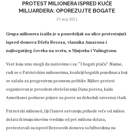
PROTEST MILIONERA ISPRED KUĆE
MILIJARDERA: OPOREZUJTE BOGATE
19. мај 2021.
Grupa milionera izašla je u ponedeljak na ulice protestujući
ispred domova Džefa Bezosa, vlasnika Amazona i
najbogatijeg čoveka na svetu, u Njujorku i Vašingtonu.
Vest koju smo mogli da naslovimo i sa: “I bogati plaču”. Naime,
radi se o Patriotskim milionerima, koaliciji bogatih pojedinaca koji
se zalažu za progresivnu promenu politike. Njihov protest
organizovan je povodom obeležavanja Dana poreza, kada
Amerikanci podnose prijave za porez na dohodak saveznoj vladi.
Patriotski milioneri, čiji članovi ostvaruju prihode veće od milion
dolara ili imaju imovinu vredniju od pet miliona dolara,
protestovali su ispred Bezosovih domova sa bilbordima na