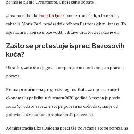
kojima je pisalo „Prestanite. Oporezujte bogate”.
„Imamo nekoliko
bogatih ljudi
i puno siromašnih, a to ne ide”,
rekao je Moris Perl, predsednik odbora Patriotskih milionera. To
nije način na koji se može voditi održivo društvo, istakao je on.
Zašto se protestuje ispred Bezosovih
kuća?
Ukratko, zato što njegova kompanija Amazon izbegava plaćanje
poreza.
Prema proračunima progresivnog Instituta za oporezivanje i
ekonomsku politiku, u februaru 2020. godine Amazon je platio
samo 9,4 odsto savezne stope poreza na dohodak, manje od
polovine od zakonom propisanih 21 procenata.
Administracija Džoa Bajdena predlaže povećanje stope poreza na