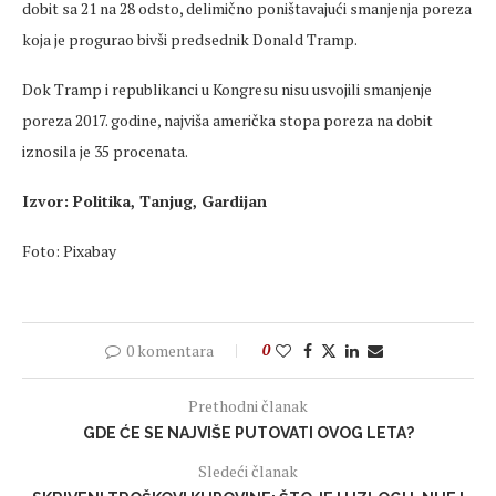
dobit sa 21 na 28 odsto, delimično poništavajući smanjenja poreza
koja je progurao bivši predsednik Donald Tramp.
Dok Tramp i republikanci u Kongresu nisu usvojili smanjenje
poreza 2017. godine, najviša američka stopa poreza na dobit
iznosila je 35 procenata.
Izvor: Politika, Tanjug, Gardijan
Foto: Pixabay
0 komentara
0
Prethodni članak
GDE ĆE SE NAJVIŠE PUTOVATI OVOG LETA?
Sledeći članak