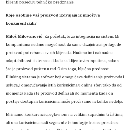
klijenti poseduju tehničko predznanje.
Koje osobine vaš proizvod izdvajaju iz mnoštva
konkurentskih?
Miloš Milovanović:
Za početak, brza integracija na sistem. Mi
kompanijama nudimo mogućnost da same dizajniraju i prilagode
proizvod potrebama svojih klijenata. Nudimo im i naknadnu
adaptabilnost sistema u skladu sa klijentovim inputima, nakon
što je proizvod pušten u rad. Osim toga, ključna prednost
Blinking sistema je softver koji omogućava definisanje proizvoda i
usluga, i omogućavanje istih korisnicima u online sferi tako da od
momenta kada ste prozivod definisali do momenta kada on
postaje dostupan korisnicima može proći samo nekoliko nedelja.
Mi imamo konkurenciju, uglavnom na velikim zapadnim tržištima,
ali ona korisnicima nudi segmente tehnologije koji su prisutni u