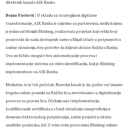
direktnih kanala AIK Banke.
Bojan Pavlović:
U skladu sa strategijiom digitalne
transformacije, AIK Banka je zajedno sa partnerima, među kojima
je jedan od bitnijih Blinking, realizovala projekat koji veliki broj
proizvoda do sada dostupnih samo u filijali izlaže u potpunosti u
online okruženju, bez potrebe da klijenti dolaze fizički u Banku.
Ovo ne bi bilo moguće bez automatizacije procesa i
implementacije sistema za video identifikaciju, koji je Blinking
implementirao za AIK Banku.
Međutim, to je tek početak. Naredni korak je da, pošto već imamo
bogatu online ponudu za fizička lica, investiramo i u digitalizaciju
procesa za pravna lica. Očekuju nas i implementacija
kvalifikovanih sertifikata u cloud okruženju i unapređenja u
domenu elektronskog potpisivanja, zatim projekti u okviru
analitike podataka, itd. U svim ovim procesima Blinking vidimo