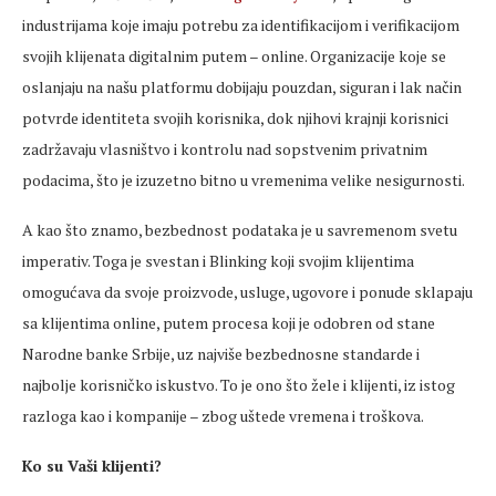
industrijama koje imaju potrebu za identifikacijom i verifikacijom
svojih klijenata digitalnim putem – online. Organizacije koje se
oslanjaju na našu platformu dobijaju pouzdan, siguran i lak način
potvrde identiteta svojih korisnika, dok njihovi krajnji korisnici
zadržavaju vlasništvo i kontrolu nad sopstvenim privatnim
podacima, što je izuzetno bitno u vremenima velike nesigurnosti.
A kao što znamo, bezbednost podataka je u savremenom svetu
imperativ. Toga je svestan i Blinking koji svojim klijentima
omogućava da svoje proizvode, usluge, ugovore i ponude sklapaju
sa klijentima online, putem procesa koji je odobren od stane
Narodne banke Srbije, uz najviše bezbednosne standarde i
najbolje korisničko iskustvo. To je ono što žele i klijenti, iz istog
razloga kao i kompanije – zbog uštede vremena i troškova.
Ko su Vaši klijenti?