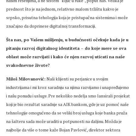
našim rešenjima, a ne sistem “ključ u ruke”, poput nas. Velika je
prednost što je na jednom, relativno malom tržištu kakvo je
srpsko, prisutna tehologija koja je pristupačna sistemima i može
značajno da doprinese digitalnoj transformaciji.
Šta nas, po Vašem mišljenju, u budućnosti očekuje kada je u
pitanju razvoj digitalnog identiteta – do koje mere se ova
oblast može razvijati i kako će njen razvoj uticati na naše
svakodnevne živote?
Miloš Milovanović:
Naši klijenti su perjanice u svojim
industrijama i mi kroz saradnju sa njima razvijamo i unapređujemo
i našu ponudu i usluge. Pre nekoliko nedelja smo lansirali projekat
koji je bio rezultat saradnje sa AIK bankom, gde je uz pomoć naše
tehnologije omogućeno da se veliki broj usluga koje banka pruža
na šalteru sada može uraditi u potpunosti na daljinu. Možda je
najbolje da više o tome kaže Bojan Pavlović, direktor sektora