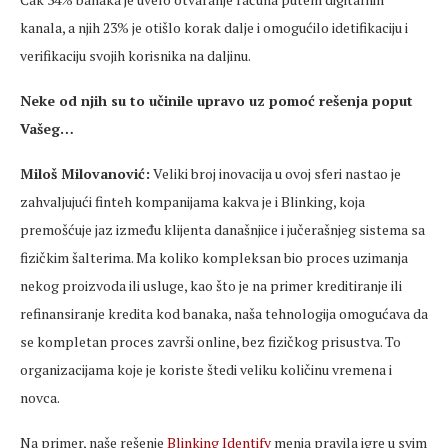
kanala, a njih 23% je otišlo korak dalje i omogućilo idetifikaciju i
verifikaciju svojih korisnika na daljinu.
Neke od njih su to učinile upravo uz pomoć rešenja poput
Vašeg…
Miloš Milovanović:
Veliki broj inovacija u ovoj sferi nastao je
zahvaljujući finteh kompanijama kakva je i Blinking, koja
premošćuje jaz između klijenta današnjice i jučerašnjeg sistema sa
fizičkim šalterima. Ma koliko kompleksan bio proces uzimanja
nekog proizvoda ili usluge, kao što je na primer kreditiranje ili
refinansiranje kredita kod banaka, naša tehnologija omogućava da
se kompletan proces završi online, bez fizičkog prisustva. To
organizacijama koje je koriste štedi veliku količinu vremena i
novca.
Na primer, naše rešenje
Blinking Identify
menja pravila igre u svim