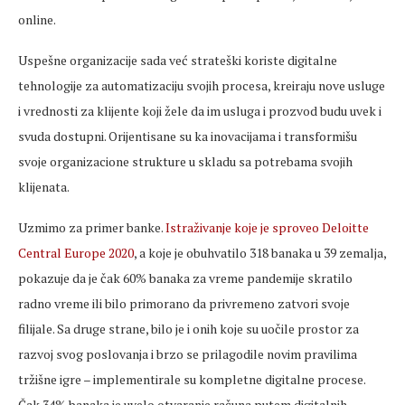
online.
Uspešne organizacije sada već strateški koriste digitalne
tehnologije za automatizaciju svojih procesa, kreiraju nove usluge
i vrednosti za klijente koji žele da im usluga i prozvod budu uvek i
svuda dostupni. Orijentisane su ka inovacijama i transformišu
svoje organizacione strukture u skladu sa potrebama svojih
klijenata.
Uzmimo za primer banke.
Istraživanje koje je sproveo Deloitte
Central Europe 2020
, a koje je obuhvatilo 318 banaka u 39 zemalja,
pokazuje da je čak 60% banaka za vreme pandemije skratilo
radno vreme ili bilo primorano da privremeno zatvori svoje
filijale. Sa druge strane, bilo je i onih koje su uočile prostor za
razvoj svog poslovanja i brzo se prilagodile novim pravilima
tržišne igre – implementirale su kompletne digitalne procese.
Čak 34% banaka je uvelo otvaranje računa putem digitalnih