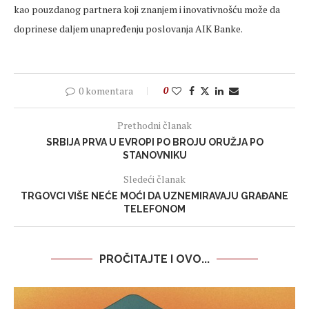
kao pouzdanog partnera koji znanjem i inovativnošću može da
doprinese daljem unapređenju poslovanja AIK Banke.
0 komentara
0
Prethodni članak
SRBIJA PRVA U EVROPI PO BROJU ORUŽJA PO
STANOVNIKU
Sledeći članak
TRGOVCI VIŠE NEĆE MOĆI DA UZNEMIRAVAJU GRAĐANE
TELEFONOM
PROČITAJTE I OVO...