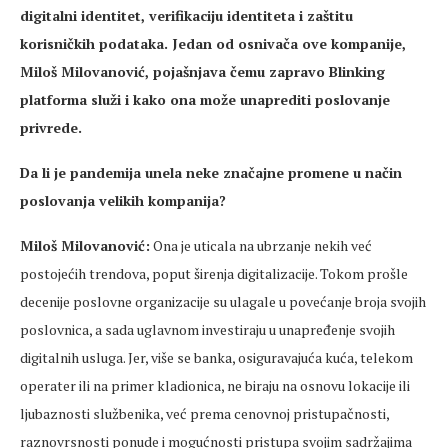
digitalni identitet, verifikaciju identiteta i zaštitu
korisničkih podataka. Jedan od osnivača ove kompanije,
Miloš Milovanović, pojašnjava čemu zapravo Blinking
platforma služi i kako ona može unaprediti poslovanje
privrede.
Da li je pandemija unela neke značajne promene u način
poslovanja velikih kompanija?
Miloš Milovanović:
Ona je uticala na ubrzanje nekih već
postojećih trendova, poput širenja digitalizacije. Tokom prošle
decenije poslovne organizacije su ulagale u povećanje broja svojih
poslovnica, a sada uglavnom investiraju u unapređenje svojih
digitalnih usluga. Jer, više se banka, osiguravajuća kuća, telekom
operater ili na primer kladionica, ne biraju na osnovu lokacije ili
ljubaznosti službenika, već prema cenovnoj pristupačnosti,
raznovrsnosti ponude i mogućnosti pristupa svojim sadržajima