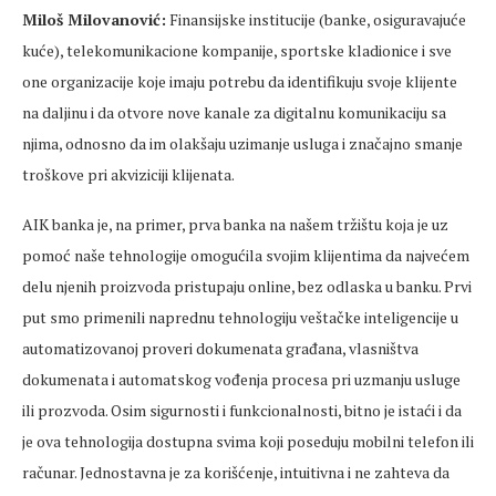
Miloš Milovanović:
Finansijske institucije (banke, osiguravajuće
kuće), telekomunikacione kompanije, sportske kladionice i sve
one organizacije koje imaju potrebu da identifikuju svoje klijente
na daljinu i da otvore nove kanale za digitalnu komunikaciju sa
njima, odnosno da im olakšaju uzimanje usluga i značajno smanje
troškove pri akviziciji klijenata.
AIK banka je, na primer, prva banka na našem tržištu koja je uz
pomoć naše tehnologije omogućila svojim klijentima da najvećem
delu njenih proizvoda pristupaju online, bez odlaska u banku. Prvi
put smo primenili naprednu tehnologiju veštačke inteligencije u
automatizovanoj proveri dokumenata građana, vlasništva
dokumenata i automatskog vođenja procesa pri uzmanju usluge
ili prozvoda. Osim sigurnosti i funkcionalnosti, bitno je istaći i da
je ova tehnologija dostupna svima koji poseduju mobilni telefon ili
računar. Jednostavna je za korišćenje, intuitivna i ne zahteva da