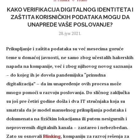
IT i nauka
Promo
KAKO VERIFIKACIJA DIGITALNOG IDENTITETA I
ZAŠTITA KORISNIČKIH PODATAKA MOGU DA
UNAPREDE VAŠE POSLOVANJE?
28. јун 2021.
Prikupljanje i zaštita podataka su već mesecima goruće
teme u domaćoj javnosti, ne samo zbog učestalih hakerskih
napada na kompanije, već i zbog njihovog novog saznanja
– do kojeg ih je dovela pandemijska “prinudna
digitalizacija” – da im unapređenje ovih procesa može
mnogo pomoći u razvoju poslovanja. Do sličnog zaključka
su još pre četiri godine došla i dva IT stručnjaka koja su
smatrala da je model manuelnog prikupljanja podataka i
dokumenata na fizičkim lokacijama ili putem nesigurnih i
neproverenih digitalnih kanala – zastareo i nebezbedan.
Zato su osnovali
Blinking
, kompaniju za razvoj rešenja za