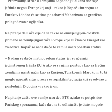
– Proizvodnja struje u zemljama Zapadnog Balkana dosta je
jeftinija nego u Evropskoj uniji – rekao je Kopač u intervjuu za
Euraktiv i dodao će se time pozabaviti Mehanizam za granično
prilagođavanje ugljenika.
Na pitanje da li očekuje da se takse na emisije ugljen-dioskida
primene na zemlje jugoistoče Evrope koje su članice Energetske
zajednice, Kopač se nada da će te zemlje imati poseban status.
– Nadam se da će imati poseban status, jer su učesnici
jedinstvenog tržišta EU. A ako se sa njima postupa kao sa trećim
zemljama na isti način kao sa Rusijom, Turskom ili Marokom, to bi
moglo ugroziti čitav proces evropskih integracija koji se odvijao u
poslednjih 15 godina – rekao je on.
Na pitanje zašto ove zemlje nisu deo ETS-a, iako su potpisnice
Pariskog sporazuma, kaže da one to odlažu što je duže moguće.