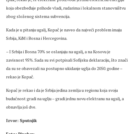
koja obezbeđuje prihode vladi, rudarima i lokalnom stanovništvu
zbog složenog sistema subvencija.
Kada je u pitanju ugalj, Kopač je naveo da najveći problem imaju
Srbija, KiM i Bosna i Hercegovina.
– I Srbija i Bosna 70% se oslanjaju na ugalj, a na Kosovu je
zavisnost 95%. Sada su svi potpisali Sofijsku deklaraciju, što znači
da su se obavezali na postupno ukidanje uglja do 2050. godine –
rekao je Kopač.
Kopač je rekao i da je Srbija jedina zemlja u regionu koja svoju
budućnost gradi na uglju – gradi jednu novu elektranu na ugalj, a
obnavlja još dve.
Izvor: Sputnjik
Foto: Pixabay