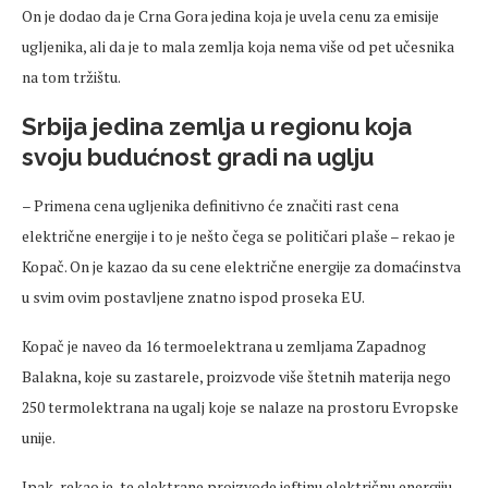
On je dodao da je Crna Gora jedina koja je uvela cenu za emisije
ugljenika, ali da je to mala zemlja koja nema više od pet učesnika
na tom tržištu.
Srbija jedina zemlja u regionu koja
svoju budućnost gradi na uglju
– Primena cena ugljenika definitivno će značiti rast cena
električne energije i to je nešto čega se političari plaše – rekao je
Kopač. On je kazao da su cene električne energije za domaćinstva
u svim ovim postavljene znatno ispod proseka EU.
Kopač je naveo da 16 termoelektrana u zemljama Zapadnog
Balakna, koje su zastarele, proizvode više štetnih materija nego
250 termolektrana na ugalj koje se nalaze na prostoru Evropske
unije.
Ipak, rekao je, te elektrane proizvode jeftinu električnu energiju