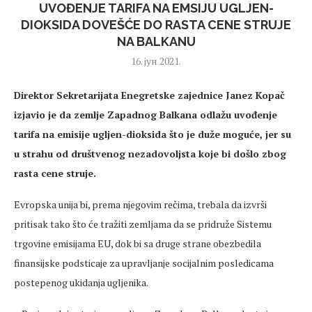
UVOĐENJE TARIFA NA EMSIJU UGLJEN-
DIOKSIDA DOVEŠĆE DO RASTA CENE STRUJE
NA BALKANU
16. јун 2021.
Direktor Sekretarijata Enegretske zajednice Janez Kopač
izjavio je da zemlje Zapadnog Balkana odlažu uvođenje
tarifa na emisije ugljen-dioksida što je duže moguće, jer su
u strahu od društvenog nezadovoljsta koje bi došlo zbog
rasta cene struje.
Evropska unija bi, prema njegovim rečima, trebala da izvrši
pritisak tako što će tražiti zemljama da se pridruže Sistemu
trgovine emisijama EU, dok bi sa druge strane obezbedila
finansijske podsticaje za upravljanje socijalnim posledicama
postepenog ukidanja ugljenika.