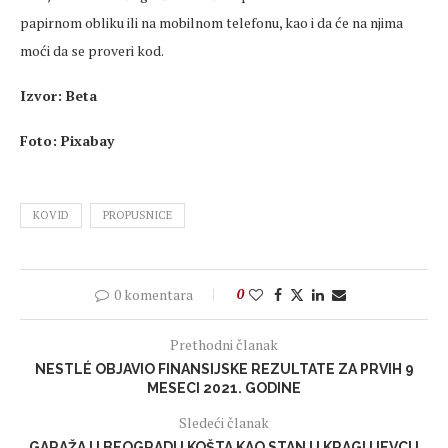
papirnom obliku ili na mobilnom telefonu, kao i da će na njima
moći da se proveri kod.
Izvor: Beta
Foto: Pixabay
KOVID
PROPUSNICE
0 komentara
0
Prethodni članak
NESTLÉ OBJAVIO FINANSIJSKE REZULTATE ZA PRVIH 9
MESECI 2021. GODINE
Sledeći članak
GARAŽA U BEOGRADU KOŠTA KAO STAN U KRAGUJEVCU