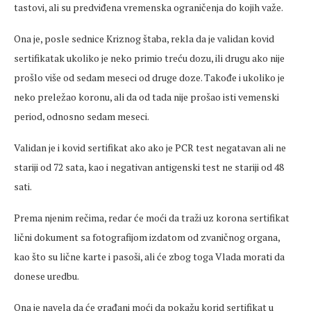
tastovi, ali su predviđena vremenska ograničenja do kojih važe.
Ona je, posle sednice Kriznog štaba, rekla da je validan kovid
sertifikatak ukoliko je neko primio treću dozu, ili drugu ako nije
prošlo više od sedam meseci od druge doze. Takođe i ukoliko je
neko preležao koronu, ali da od tada nije prošao isti vemenski
period, odnosno sedam meseci.
Validan je i kovid sertifikat ako ako je PCR test negatavan ali ne
stariji od 72 sata, kao i negativan antigenski test ne stariji od 48
sati.
Prema njenim rečima, redar će moći da traži uz korona sertifikat
lični dokument sa fotografijom izdatom od zvaničnog organa,
kao što su lične karte i pasoši, ali će zbog toga Vlada morati da
donese uredbu.
Ona je navela da će građani moći da pokažu korid sertifikat u