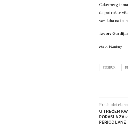
Cukerberg i sma
da potrošite viš
vazduha na taj n
Izvor: Gardija
Foto: Pixabay
FEJSBUK
R
Prethodni član
U TREĆEM KV
PORASLA ZA 2
PERIOD LANE