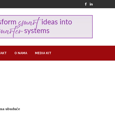
AKT
O NAMA
MEDIA KIT
irma ubuduće