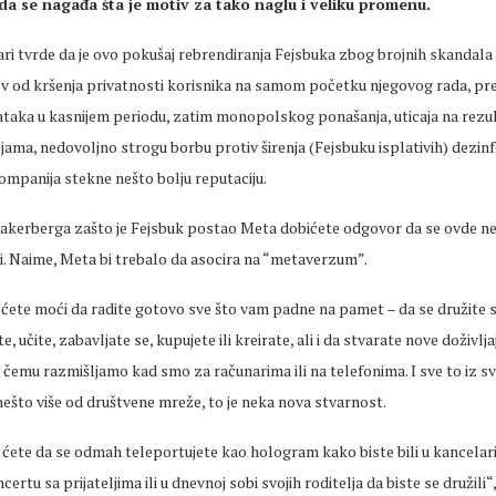
da se nagađa šta je motiv za tako naglu i veliku promenu.
čari tvrde da je ovo pokušaj rebrendiranja Fejsbuka zbog brojnih skandala
v od kršenja privatnosti korisnika na samom početku njegovog rada, pr
ataka u kasnijem periodu, zatim monopolskog ponašanja, uticaja na rezul
ma, nedovoljno strogu borbu protiv širenja (Fejsbuku isplativih) dezinfor
 kompanija stekne nešto bolju reputaciju.
Zakerberga zašto je Fejsbuk postao Meta dobićete odgovor da se ovde ne 
i. Naime, Meta bi trebalo da asocira na “metaverzum”.
te moći da radite gotovo sve što vam padne na pamet – da se družite sa 
, učite, zabavljate se, kupujete ili kreirate, ali i da stvarate nove doživlja
 čemu razmišljamo kad smo za računarima ili na telefonima. I sve to iz sv
ešto više od društvene mreže, to je neka nova stvarnost.
ćete da se odmah teleportujete kao hologram kako biste bili u kancelari
ertu sa prijateljima ili u dnevnoj sobi svojih roditelja da biste se družili“