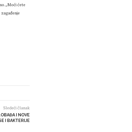
mo. „Moći ćete
e zagađenje
Sledeći članak
OBAĐA I NOVE
SE I BAKTERIJE