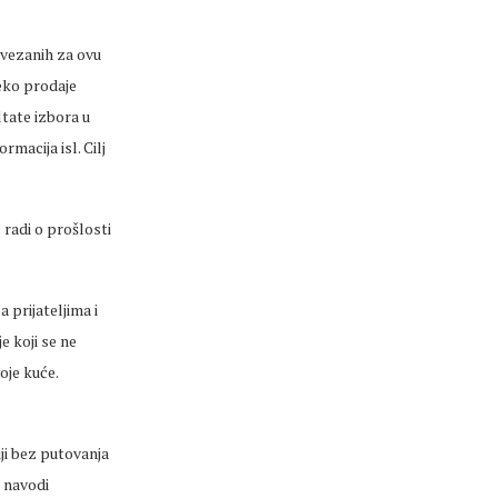
 vezanih za ovu
eko prodaje
tate izbora u
macija isl. Cilj
radi o prošlosti
prijateljima i
je koji se ne
oje kuće.
ji bez putovanja
, navodi