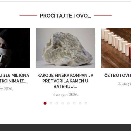
PROČITAJTE I OVO...
I 116 MILIONA
KAKO JE FINSKA KOMPANIJA
ČETBOTOVI 
KOINIMA IZ...
PRETVORILA KAMEN U
3. авгу
BATERIJU...
ст 2026.
4. август 2026.