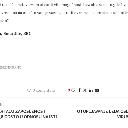
tra da će metaverzum otvoriti više mogućnosti bez obzira na to gde živi
e vremena na ono što vam je važno, skratite vreme u saobraćaju i smanjit
ačin“.
n, Smartlife, BBC
EBRENDIRANJE
0 komentara
0
ak
ARTALU ZAPOSLENOST
OTOPLJAVANJE LEDA OSL
,8 ODSTO U ODNOSU NA ISTI
VIRU