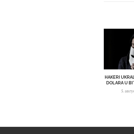
HAKERI UKRAL
DOLARA U BIT
5. авгу