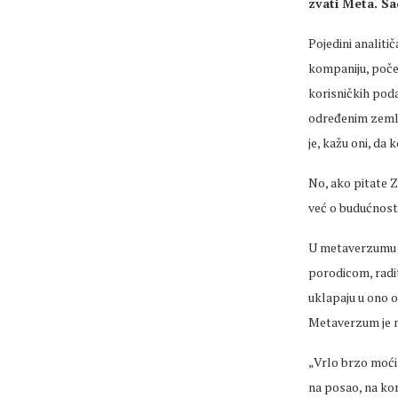
zvati Meta. Sa
Pojedini analiti
kompaniju, poče
korisničkih pod
određenim zemlja
je, kažu oni, da
No, ako pitate 
već o budućnost
U metaverzumu će
porodicom, radite
uklapaju u ono o
Metaverzum je n
„Vrlo brzo moći 
na posao, na konc