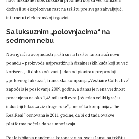
nove luksuzne robe. Luksuzni predmeti koji su već korišćeni
doživeli su eksplozivan rast na tržištu pre svega zahvaljujući
internetu i elektronskoj trgovini.
Sa luksuznim „polovnjacima“ na
sedmom nebu
Novi igrači u ovoj industriji ušli su na tržište lansirajući novu
ponudu – proizvode najprestižnijih dizajnerskih kuća koji su već
korišćeni, ali dobro očuvani. Jedan od pionira u preprodaji
„polovnog luksuza“, francuska kompanija „Vestiaire Collective“
započela je poslovanje 2009. godine, a danas je njena vrednost
procenjena na oko 1,45 milijardi evra. Još jedan veliki igrač u
industriji luksuza „iz druge ruke“, američka kompanija „The
RealReal“ osnovana je 2011. godine, da bi od tada ovakve
platforme počele da se umnožavaju.
Posle izbijanja pandemije korona virusa, svoju šansu na tržištu