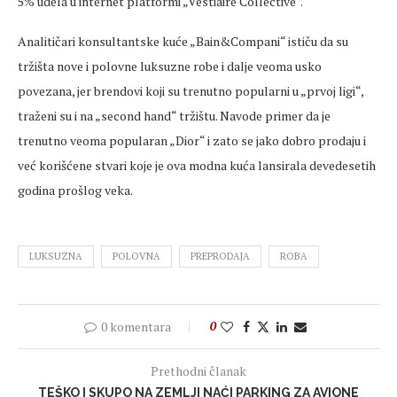
5% udela u internet platformi „Vestiaire Collective“.
Analitičari konsultantske kuće „Bain&Compani“ ističu da su
tržišta nove i polovne luksuzne robe i dalje veoma usko
povezana, jer brendovi koji su trenutno popularni u „prvoj ligi“,
traženi su i na „second hand“ tržištu. Navode primer da je
trenutno veoma popularan „Dior“ i zato se jako dobro prodaju i
već korišćene stvari koje je ova modna kuća lansirala devedesetih
godina prošlog veka.
LUKSUZNA
POLOVNA
PREPRODAJA
ROBA
0 komentara
0
Prethodni članak
TEŠKO I SKUPO NA ZEMLJI NAĆI PARKING ZA AVIONE