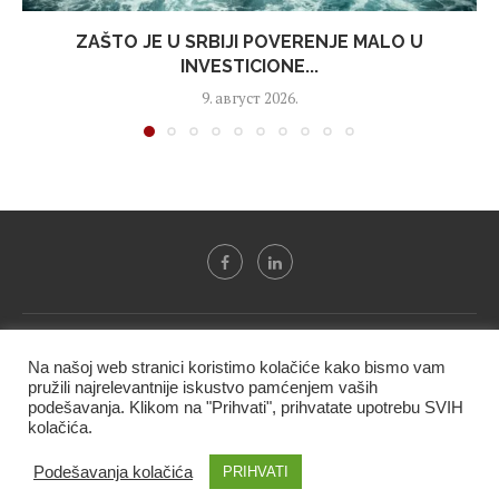
ZAŠTO JE U SRBIJI POVERENJE MALO U
INVESTICIONE...
9. август 2026.
Svi tekstovi sa portala "Biznis i finansije" su u vlasništvu "NIP
Na našoj web stranici koristimo kolačiće kako bismo vam
BIF PRESS doo" i ne smeju se presnositi niti koristiti, delimično
pružili najrelevantnije iskustvo pamćenjem vaših
ni u celosti, bez izričite dozvole kompanije.
podešavanja. Klikom na "Prihvati", prihvatate upotrebu SVIH
kolačića.
@2020 -
Studio triD
Podešavanja kolačića
PRIHVATI
VRH