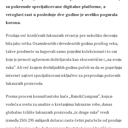
su pokrenule specijalizovane digitalne platforme, a
vrtoglavi rast u poslednje dve godine je uveliko pogurala
korona.
Prodaja već korišćenih luksuznih stvari je pre nekoliko decenija
bila jako retka. Osamdesetih i devedesetih godina prošlog veka,
takve predmete su kupovali samo pojedini kolekcionari i to oni
koje je javnost uglavnom doživljavala kao ekscentrične i „na svoju
ruku“. Ali već krajem dvehiljaditih godina počeli su da se pojavljuju
internet sajtovi specijalizovani isključivo za preprodaju polovnih
luksuznih proizvoda.
Prema proceni konsultantske kuće „Bain&Compani“, koja je
vodeća u svetu za analize o kretanjima luksuzne robe, danas
globalno tržište luksuznih proizvoda „iz druge ruke“ vredi
između 250 i 295 milijardi dolara i raste četiri puta brže od prodaje