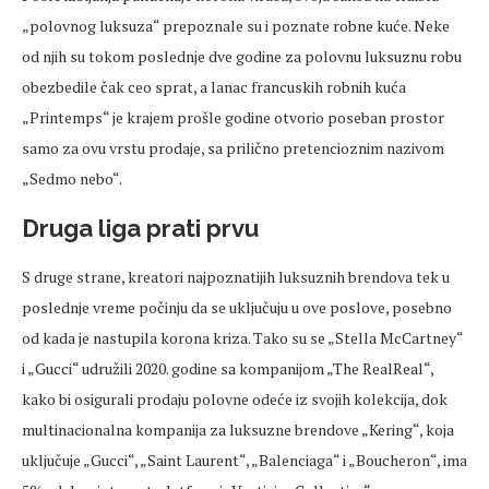
„polovnog luksuza“ prepoznale su i poznate robne kuće. Neke
od njih su tokom poslednje dve godine za polovnu luksuznu robu
obezbedile čak ceo sprat, a lanac francuskih robnih kuća
„Printemps“ je krajem prošle godine otvorio poseban prostor
samo za ovu vrstu prodaje, sa prilično pretencioznim nazivom
„Sedmo nebo“.
Druga liga prati prvu
S druge strane, kreatori najpoznatijih luksuznih brendova tek u
poslednje vreme počinju da se uključuju u ove poslove, posebno
od kada je nastupila korona kriza. Tako su se „Stella McCartney“
i „Gucci“ udružili 2020. godine sa kompanijom „The RealReal“,
kako bi osigurali prodaju polovne odeće iz svojih kolekcija, dok
multinacionalna kompanija za luksuzne brendove „Kering“, koja
uključuje „Gucci“, „Saint Laurent“, „Balenciaga“ i „Boucheron“, ima