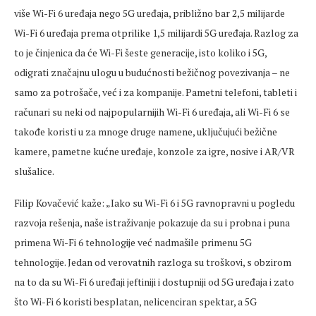
više Wi-Fi 6 uređaja nego 5G uređaja, približno bar 2,5 milijarde
Wi-Fi 6 uređaja prema otprilike 1,5 milijardi 5G uređaja. Razlog za
to je činjenica da će Wi-Fi šeste generacije, isto koliko i 5G,
odigrati značajnu ulogu u budućnosti bežičnog povezivanja – ne
samo za potrošače, već i za kompanije. Pametni telefoni, tableti i
računari su neki od najpopularnijih Wi-Fi 6 uređaja, ali Wi-Fi 6 se
takođe koristi u za mnoge druge namene, uključujući bežične
kamere, pametne kućne uređaje, konzole za igre, nosive i AR/VR
slušalice.
Filip Kovačević kaže: „Iako su Wi-Fi 6 i 5G ravnopravni u pogledu
razvoja rešenja, naše istraživanje pokazuje da su i probna i puna
primena Wi-Fi 6 tehnologije već nadmašile primenu 5G
tehnologije. Jedan od verovatnih razloga su troškovi, s obzirom
na to da su Wi-Fi 6 uređaji jeftiniji i dostupniji od 5G uređaja i zato
što Wi-Fi 6 koristi besplatan, nelicenciran spektar, a 5G