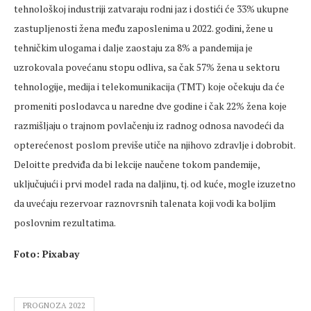
tehnološkoj industriji zatvaraju rodni jaz i dostići će 33% ukupne
zastupljenosti žena među zaposlenima u 2022. godini, žene u
tehničkim ulogama i dalje zaostaju za 8% a pandemija je
uzrokovala povećanu stopu odliva, sa čak 57% žena u sektoru
tehnologije, medija i telekomunikacija (TMT) koje očekuju da će
promeniti poslodavca u naredne dve godine i čak 22% žena koje
razmišljaju o trajnom povlačenju iz radnog odnosa navodeći da
opterećenost poslom previše utiče na njihovo zdravlje i dobrobit.
Deloitte predviđa da bi lekcije naučene tokom pandemije,
uključujući i prvi model rada na daljinu, tj. od kuće, mogle izuzetno
da uvećaju rezervoar raznovrsnih talenata koji vodi ka boljim
poslovnim rezultatima.
Foto: Pixabay
PROGNOZA 2022