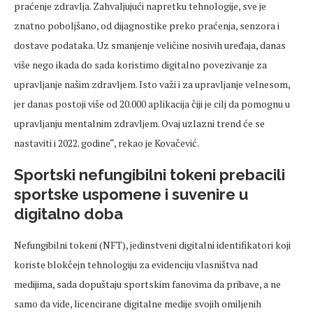
praćenje zdravlja. Zahvaljujući napretku tehnologije, sve je
znatno poboljšano, od dijagnostike preko praćenja, senzora i
dostave podataka. Uz smanjenje veličine nosivih uređaja, danas
više nego ikada do sada koristimo digitalno povezivanje za
upravljanje našim zdravljem. Isto važi i za upravljanje velnesom,
jer danas postoji više od 20.000 aplikacija čiji je cilj da pomognu u
upravljanju mentalnim zdravljem. Ovaj uzlazni trend će se
nastaviti i 2022. godine“, rekao je Kovačević.
Sportski nefungibilni tokeni prebacili
sportske uspomene i suvenire u
digitalno doba
Nefungibilni tokeni (NFT), jedinstveni digitalni identifikatori koji
koriste blokčejn tehnologiju za evidenciju vlasništva nad
medijima, sada dopuštaju sportskim fanovima da pribave, a ne
samo da vide, licencirane digitalne medije svojih omiljenih