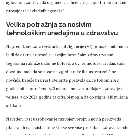
uglavnom zahteva da organizacije licenciraju spektar od mrežnih
provajdera ili vladinih agencija“.
Velika potražnja za nosivim
tehnološkim uređajima u zdravstvu
Napredak senzora i veštačke inteligencije (VI) pomaže milionima
ljudi da otkriju i upravljaju svojim hroničnim zdravstvenim
tegobama i ublaže ozbiljne bolesti, a ovi tehnološki uređaji, sada
dovoljno mali da se nose na zglobu ruke ili flasteru veličine
novčića, beleže brz rast. Deloitte predviđa da će tokom 2022.
godine biti isporučeno 320 miliona nosivih uređaja za zdravlje i
velnes, a do 2024. godine ta cifra bi mogla da dostigne 440 miliona
artikala.
Navedeni rast uzrokovan je razvojem brojnih novih proizvoda
plasiranih na tržište i time što se sve više pružalaca zdravstvenih