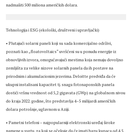
nadmašiti 500 miliona američkih dolara.
Tehnologija i ESG (ekološki, društveni i upravljački)
• Plutajući solarni paneli koji su sada komercijalno održivi,
poznati kao „floatovoltaics“ uvršćeni su u ponudu energije iz
obnovljivih izvora, omogućavajući mestima koja nemaju dovoljno
zemljišta za velike nizove solarnih panela da ih postave na
prirodnim i akumulacionim jezerima. Deloitte predviđa da će
ukupni instalisani kapacitet tj. snaga fotonaponskih panela
dostići vršnu vrednost od 5,2 gigavata (GWp) na globalnom nivou
do kraja 2022. godine, što predstavlja 4–5 milijardi američkih
dolara potrošnje, uglavnom u Aziji.
• Pametni telefoni – najpopularniji elektronski uređaj široke
namene u svetu, za koji se očekuje da će imati bazu kupaca od 4,5