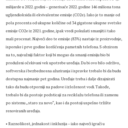
milijarde u 2022. godini – generisaće 2022. godine 146 miliona tona
ugljendioksida ili ekvivalentne emisije (CO2e). Iako je to manje od
pola procenta od ukupne količine od 34 gigatone ukupne svetske
emisije CO2e iz 2021. godine, ipak vredi pokušati smanjiti i tako
mali procenat. Najveći deo te emisije (83%) nastaje iz proizvodnje,
isporuke i prve godine korišćenja pametnih telefona. S obzirom
na to, najvažniji faktor koji bi mogao da smanji emisiju bio bi
produženi očekivani vek upotrebe uređaja. Da bi ovo bilo održivo,
softverska i bezbednosna ažuriranja i ispravke trebalo bi da budu
dostupna najmanje pet godina. Uređaje treba i dalje dizajnirati
tako da budu otporniji na padove i izloženost vodi. Takođe,
trebalo bi da postoje podsticaji za reciklažu telefona ili zamenu
po sistemu „staro za novo“, kao i da postoji uspešno tržište
renoviranih uređaja.
• Raznolikost, jednakost i inkluzija – iako najveći igrači u