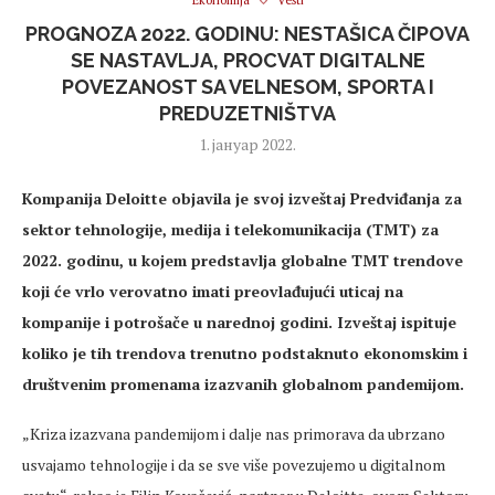
Ekonomija
Vesti
PROGNOZA 2022. GODINU: NESTAŠICA ČIPOVA
SE NASTAVLJA, PROCVAT DIGITALNE
POVEZANOST SA VELNESOM, SPORTA I
PREDUZETNIŠTVA
1. јануар 2022.
Kompanija Deloitte objavila je svoj izveštaj Predviđanja za
sektor tehnologije, medija i telekomunikacija (TMT) za
2022. godinu, u kojem predstavlja globalne TMT trendove
koji će vrlo verovatno imati preovlađujući uticaj na
kompanije i potrošače u narednoj godini. Izveštaj ispituje
koliko je tih trendova trenutno podstaknuto ekonomskim i
društvenim promenama izazvanih globalnom pandemijom.
„Kriza izazvana pandemijom i dalje nas primorava da ubrzano
usvajamo tehnologije i da se sve više povezujemo u digitalnom