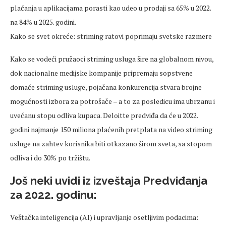
plaćanja u aplikacijama porasti kao udeo u prodaji sa 65% u 2022.
na 84% u 2025. godini.
Kako se svet okreće: striming ratovi poprimaju svetske razmere
Kako se vodeći pružaoci striming usluga šire na globalnom nivou,
dok nacionalne medijske kompanije pripremaju sopstvene
domaće striming usluge, pojačana konkurencija stvara brojne
mogućnosti izbora za potrošače – a to za posledicu ima ubrzanu i
uvećanu stopu odliva kupaca. Deloitte predviđa da će u 2022.
godini najmanje 150 miliona plaćenih pretplata na video striming
usluge na zahtev korisnika biti otkazano širom sveta, sa stopom
odliva i do 30% po tržištu.
Još neki uvidi iz izveštaja Predviđanja
za 2022. godinu:
Veštačka inteligencija (AI) i upravljanje osetljivim podacima: