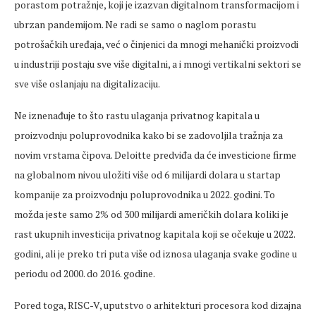
porastom potražnje, koji je izazvan digitalnom transformacijom i
ubrzan pandemijom. Ne radi se samo o naglom porastu
potrošačkih uređaja, već o činjenici da mnogi mehanički proizvodi
u industriji postaju sve više digitalni, a i mnogi vertikalni sektori se
sve više oslanjaju na digitalizaciju.
Ne iznenađuje to što rastu ulaganja privatnog kapitala u
proizvodnju poluprovodnika kako bi se zadovoljila tražnja za
novim vrstama čipova. Deloitte predviđa da će investicione firme
na globalnom nivou uložiti više od 6 milijardi dolara u startap
kompanije za proizvodnju poluprovodnika u 2022. godini. To
možda jeste samo 2% od 300 milijardi američkih dolara koliki je
rast ukupnih investicija privatnog kapitala koji se očekuje u 2022.
godini, ali je preko tri puta više od iznosa ulaganja svake godine u
periodu od 2000. do 2016. godine.
Pored toga, RISC-V, uputstvo o arhitekturi procesora kod dizajna