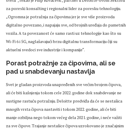
svetu“, rekao je Filip Kovačević, partner u Deloitte-ovom Sektoru
za poreski konsalting i regionalni lider za poresku tehnologiju.
„Ogromna je potražnja za čipovima jer je sve više proizvoda
digitalno povezano, i napajaju sve, od brojnih uređaja do pametnih
vozila. A ta povezanost će samo rasti uz tehnologije kao što su
Wi-Fi 6 i 5G, naglašavajući brzu digitalnu transformaciju čiji su
aktuelni svedoci sve industrije i kompanije“.
Porast potražnje za čipovima, ali se
pad u snabdevanju nastavlja
Svet je gladan proizvoda unapređenih sve većim brojem čipova,
ali će biti kašnjenja tokom cele 2022. godine dok snabdevanje ne
sustigne rastuću potražnju. Deloitte predviđa da će se nestašica
mnogih vrsta čipova nastaviti i tokom 2022. godine, ali će biti
manje ozbiljna nego tokom većeg dela 2021. godine, i neće važiti
za sve čipove. Trajanje nestašice čipova uzrokovano je značajnim