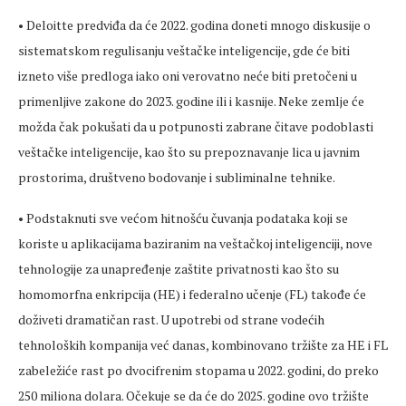
• Deloitte predviđa da će 2022. godina doneti mnogo diskusije o
sistematskom regulisanju veštačke inteligencije, gde će biti
izneto više predloga iako oni verovatno neće biti pretočeni u
primenljive zakone do 2023. godine ili i kasnije. Neke zemlje će
možda čak pokušati da u potpunosti zabrane čitave podoblasti
veštačke inteligencije, kao što su prepoznavanje lica u javnim
prostorima, društveno bodovanje i subliminalne tehnike.
• Podstaknuti sve većom hitnošću čuvanja podataka koji se
koriste u aplikacijama baziranim na veštačkoj inteligenciji, nove
tehnologije za unapređenje zaštite privatnosti kao što su
homomorfna enkripcija (HE) i federalno učenje (FL) takođe će
doživeti dramatičan rast. U upotrebi od strane vodećih
tehnoloških kompanija već danas, kombinovano tržište za HE i FL
zabeležiće rast po dvocifrenim stopama u 2022. godini, do preko
250 miliona dolara. Očekuje se da će do 2025. godine ovo tržište