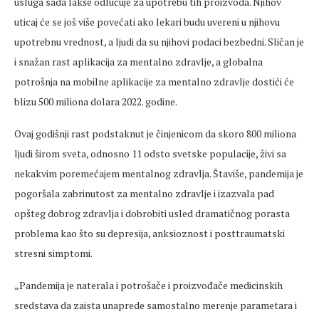
usluga sada lakše odlučuje za upotrebu tih proizvoda. Njihov
uticaj će se još više povećati ako lekari budu uvereni u njihovu
upotrebnu vrednost, a ljudi da su njihovi podaci bezbedni. Sličan je
i snažan rast aplikacija za mentalno zdravlje, a globalna
potrošnja na mobilne aplikacije za mentalno zdravlje dostići će
blizu 500 miliona dolara 2022. godine.
Ovaj godišnji rast podstaknut je činjenicom da skoro 800 miliona
ljudi širom sveta, odnosno 11 odsto svetske populacije, živi sa
nekakvim poremećajem mentalnog zdravlja. Štaviše, pandemija je
pogoršala zabrinutost za mentalno zdravlje i izazvala pad
opšteg dobrog zdravlja i dobrobiti usled dramatičnog porasta
problema kao što su depresija, anksioznost i posttraumatski
stresni simptomi.
„Pandemija je naterala i potrošače i proizvođače medicinskih
sredstava da zaista unaprede samostalno merenje parametara i