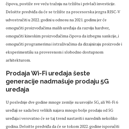
čipova, postiže sve veću tražnju na tržištu i privlači investicije.
Deloitte predviđa da će se tržište za procesorska jezgra RISC-V
udvostručiti u 2022. godini u odnosu na 2021. godinu jer će
omogućiti proizvođačima malih uređaja da razviju hardver,
omogućiti kineskim proizvođačima čipova da izbegnu sankcije, i
omogućiti programerima i istraživačima da dizajniraju proizvode i
eksperimentišu sa proverenom i slobodno dostupnom
arhitekturom.
Prodaja Wi-Fi uređaja šeste
generacije nadmašuje prodaju 5G
uređaja
U poslednje dve godine mnoge zemlje su usvojile 5G, ali Wi-Fi 6
uređaji se sada bez velikih najava mnogo bolje prodaju od 5G
uređaja i verovatno će se taj trend nastaviti i narednih nekoliko
godina. Deloitte predviđa da će se tokom 2022. godine isporučiti