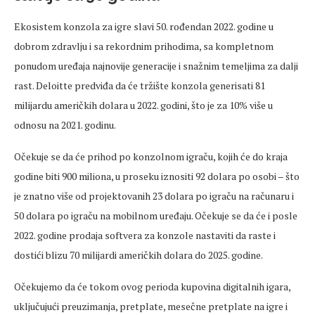
Ekosistem konzola za igre slavi 50. rođendan 2022. godine u
dobrom zdravlju i sa rekordnim prihodima, sa kompletnom
ponudom uređaja najnovije generacije i snažnim temeljima za dalji
rast. Deloitte predviđa da će tržište konzola generisati 81
milijardu američkih dolara u 2022. godini, što je za 10% više u
odnosu na 2021. godinu.
Očekuje se da će prihod po konzolnom igraču, kojih će do kraja
godine biti 900 miliona, u proseku iznositi 92 dolara po osobi – što
je znatno više od projektovanih 23 dolara po igraču na računaru i
50 dolara po igraču na mobilnom uređaju. Očekuje se da će i posle
2022. godine prodaja softvera za konzole nastaviti da raste i
dostići blizu 70 milijardi američkih dolara do 2025. godine.
Očekujemo da će tokom ovog perioda kupovina digitalnih igara,
uključujući preuzimanja, pretplate, mesečne pretplate na igre i