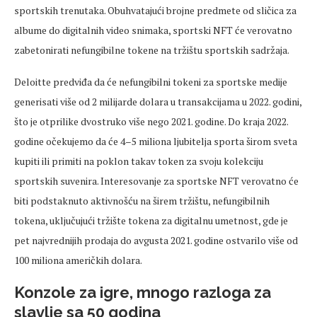
sportskih trenutaka. Obuhvatajući brojne predmete od sličica za
albume do digitalnih video snimaka, sportski NFT će verovatno
zabetonirati nefungibilne tokene na tržištu sportskih sadržaja.
Deloitte predviđa da će nefungibilni tokeni za sportske medije
generisati više od 2 milijarde dolara u transakcijama u 2022. godini,
što je otprilike dvostruko više nego 2021. godine. Do kraja 2022.
godine očekujemo da će 4–5 miliona ljubitelja sporta širom sveta
kupiti ili primiti na poklon takav token za svoju kolekciju
sportskih suvenira. Interesovanje za sportske NFT verovatno će
biti podstaknuto aktivnošću na širem tržištu, nefungibilnih
tokena, uključujući tržište tokena za digitalnu umetnost, gde je
pet najvrednijih prodaja do avgusta 2021. godine ostvarilo više od
100 miliona američkih dolara.
Konzole za igre, mnogo razloga za
slavlje sa 50 godina