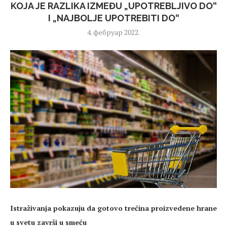
KOJA JE RAZLIKA IZMEĐU „UPOTREBLJIVO DO“
I „NAJBOLJE UPOTREBITI DO“
4. фебруар 2022.
Istraživanja pokazuju da gotovo trećina proizvedene hrane
u svetu završi u smeću