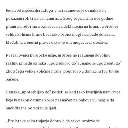
Jedan od najčešćih razloga je nerazumevanje oznaka koje
pokazuju rok trajanja namirnica. Zbog toga u Uniji ove godine
planiraju reformu u označavanju deklaracija na hrani. I u Srbiji se
velika količina hrane baca iako bi ona mogla da bude donirana.
Međutim, trenutni pravni okvir to onemogućava i otežava.
Ni stanovnici Evropske unije, ni Srbije ne razumeju dovoljno
razliku između oznaka „upotrebljivo do“ i „najbolje upotrebiti do“
zbog čega velike količine hrane, pogotovo u domaćinstvu, bivaju
bačene.
Oznaka „upotrebljivo do“ koristi se kod lako kvarljivih namirnica,
koje bi nakon datuma koji je naznačen na pakovanju mogle da
budu štetne po zdravlje ljudi.
„Pre isteka roka trajanja dobro je da takve proizvode