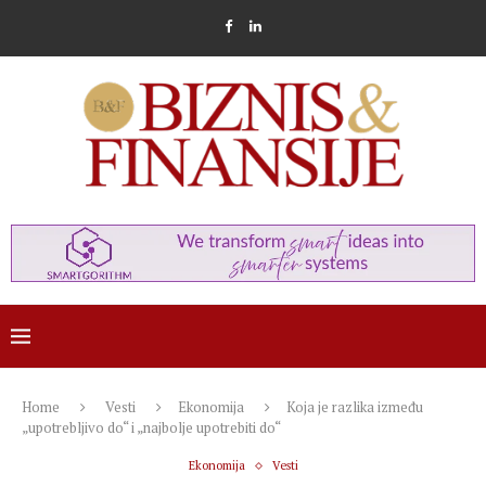
Home
Vesti
Ekonomija
Koja je razlika između
„upotrebljivo do“ i „najbolje upotrebiti do“
Ekonomija
Vesti