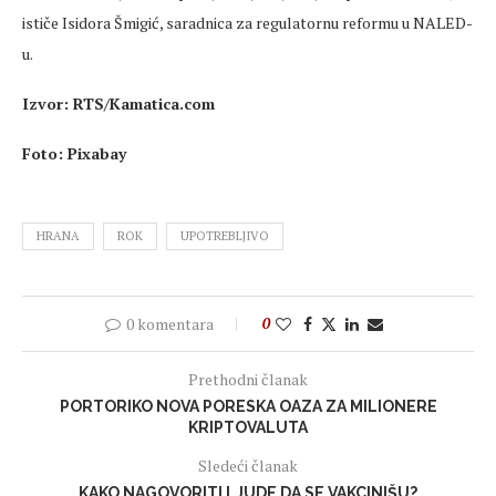
ističe Isidora Šmigić, saradnica za regulatornu reformu u NALED-
u.
Izvor: RTS/Kamatica.com
Foto: Pixabay
HRANA
ROK
UPOTREBLJIVO
0 komentara
0
Prethodni članak
PORTORIKO NOVA PORESKA OAZA ZA MILIONERE
KRIPTOVALUTA
Sledeći članak
KAKO NAGOVORITI LJUDE DA SE VAKCINIŠU?