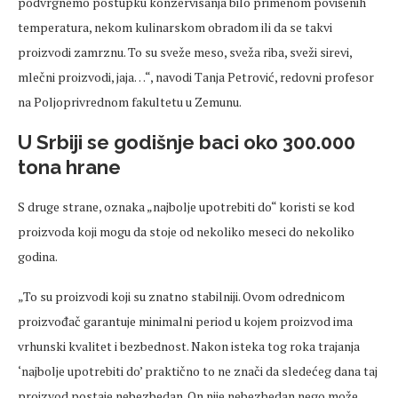
podvrgnemo postupku konzervisanja bilo primenom povišenih
temperatura, nekom kulinarskom obradom ili da se takvi
proizvodi zamrznu. To su sveže meso, sveža riba, sveži sirevi,
mlečni proizvodi, jaja…“, navodi Tanja Petrović, redovni profesor
na Poljoprivrednom fakultetu u Zemunu.
U Srbiji se godišnje baci oko 300.000
tona hrane
S druge strane, oznaka „najbolje upotrebiti do“ koristi se kod
proizvoda koji mogu da stoje od nekoliko meseci do nekoliko
godina.
„To su proizvodi koji su znatno stabilniji. Ovom odrednicom
proizvođač garantuje minimalni period u kojem proizvod ima
vrhunski kvalitet i bezbednost. Nakon isteka tog roka trajanja
‘najbolje upotrebiti do’ praktično to ne znači da sledećeg dana taj
proizvod postaje nebezbedan. On nije nebezbedan nego može