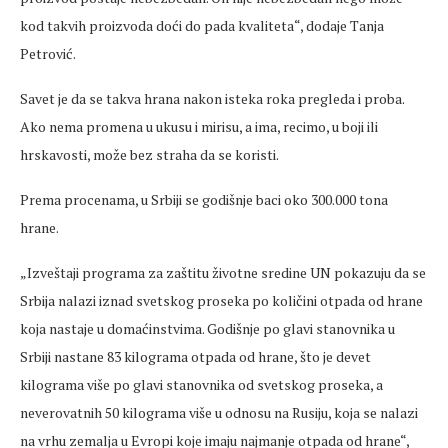
kod takvih proizvoda doći do pada kvaliteta“, dodaje Tanja
Petrović.
Savet je da se takva hrana nakon isteka roka pregleda i proba.
Ako nema promena u ukusu i mirisu, a ima, recimo, u boji ili
hrskavosti, može bez straha da se koristi.
Prema procenama, u Srbiji se godišnje baci oko 300.000 tona
hrane.
„Izveštaji programa za zaštitu životne sredine UN pokazuju da se
Srbija nalazi iznad svetskog proseka po količini otpada od hrane
koja nastaje u domaćinstvima. Godišnje po glavi stanovnika u
Srbiji nastane 83 kilograma otpada od hrane, što je devet
kilograma više po glavi stanovnika od svetskog proseka, a
neverovatnih 50 kilograma više u odnosu na Rusiju, koja se nalazi
na vrhu zemalja u Evropi koje imaju najmanje otpada od hrane“,