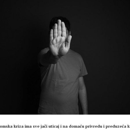
mska kriza ima sve jači uticaj i na domaću privredu i preduzeća k