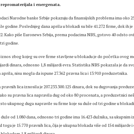
repromaterijala i energenata.
 podaci Narodne banke Srbije pokazuju da finansijskih problema ima oko 
e godine. Poslednjeg dana aprila u blokadi su bile 41.272 firme, dok ih je 
22. Kako piše Euronews Srbija, prema podacima NBS, gotovo 40 odsto ovih
tri godine.
iznos zbog kojeg su ove firme stavljene u blokadu je do početka ovog m
lijardi dinara, odnosno 1,8 milijardi evra. Statistika NBS pokazala je da s
aprila, nisu mogla da ispune 27.362 pravna lica i 13.910 preduzetnika.
ravnih lica iznosila je 207.233.300.125 dinara, dok su dugovanja preduz
Tako su pravna lica napravila dug od oko 80 procenata, a preduzetnici neš
sto ukupnog duga napravile su firme koje su duže od tri godine u blokadi
duže od 1.080 dana, odnosno tri godine ima 16.423 dužnika, sa ukupnim
Od toga je 15.770 pravnih lica, čija je ukupna blokada više od 154 milijarde i
blokadom 1,8 milijardi dinara.