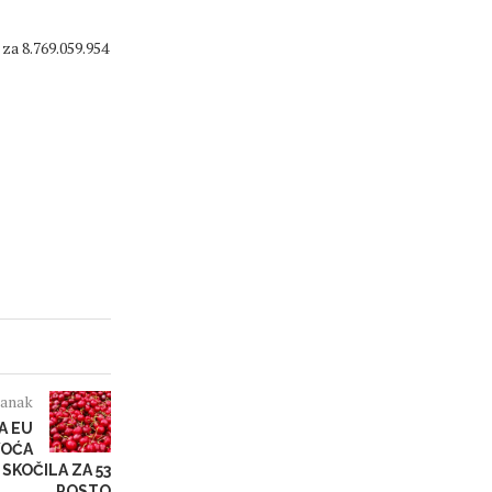
za 8.769.059.954
lanak
A EU
VOĆA
SKOČILA ZA 53
POSTO