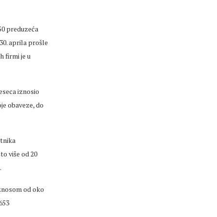
250 preduzeća
30. aprila prošle
 firmi je u
eseca iznosio
voje obaveze, do
etnika
to više od 20
.
 iznosom od oko
 653