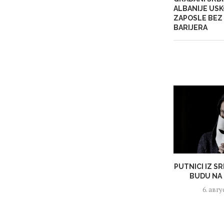
ALBANIJE USK
ZAPOSLE BEZ
BARIJERA
PUTNICI IZ S
BUDU NA 
6. авгу