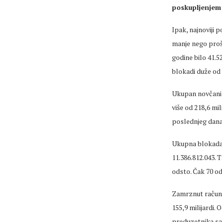
poskupljenjem 
Ipak, najnoviji
manje nego prošl
godine bilo 41.5
blokadi duže od 
Ukupan novčani 
više od 218,6 mi
poslednjeg dana 
Ukupna blokada p
11.386.812.043. 
odsto. Čak 70 od
Zamrznut račun 
155,9 milijardi. 
preduzetnika sa 