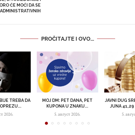
ORO ĆE MOĆI DA SE
 ADMINISTRATIVNIH
PROČITAJTE I OVO...
RBIJE TREBA DA
MOJ DM: PET DANA, PET
JAVNI DUG SR
OPREZU...
KUPONA U ZNAKU...
JUNA 41,29 
ст 2026.
5. август 2026.
5. авгу