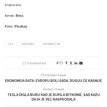
krajem jula.
Izvor: Beta
Foto: Pixabay
GAS
ISPORUKA
SEVERNI TOK
0 komentara
0
Prethodni članak
EKONOMIJA RATA: EVROPU BOLI SADA, RUSIJU ĆE KASNIJE
Sledeći članak
TESLA DIGLA BURU KAD JE KUPILA BITKOINE, SAD KAŽU
DA IH JE VEĆ RASPRODALA