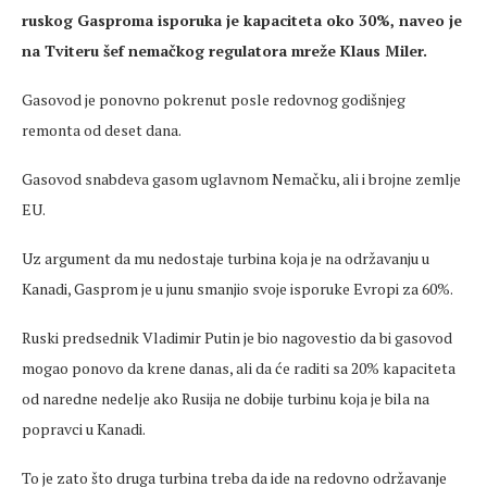
ruskog Gasproma isporuka je kapaciteta oko 30%, naveo je
na Tviteru šef nemačkog regulatora mreže Klaus Miler.
Gasovod je ponovno pokrenut posle redovnog godišnjeg
remonta od deset dana.
Gasovod snabdeva gasom uglavnom Nemačku, ali i brojne zemlje
EU.
Uz argument da mu nedostaje turbina koja je na održavanju u
Kanadi, Gasprom je u junu smanjio svoje isporuke Evropi za 60%.
Ruski predsednik Vladimir Putin je bio nagovestio da bi gasovod
mogao ponovo da krene danas, ali da će raditi sa 20% kapaciteta
od naredne nedelje ako Rusija ne dobije turbinu koja je bila na
popravci u Kanadi.
To je zato što druga turbina treba da ide na redovno održavanje