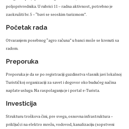
poljoprivrednika. U rubrici 11 – radna aktivnost, potrebno je
zaokružiti br. 5 – “bavi se seoskim turizmom”.
Početak rada
Otvaranjem posebnog “agro računa” u banci može se krenuti sa
radom.
Preporuka
Preporuka je da se po registraciji gazdinstva vlasnik javi lokalnoj
Turističkoj organizaciji za savet i dogovor oko budućeg načina
naplate usluga. Na raspolaganju je i portal e-Turista.
Investicija
Strukturu troškova čini, pre svega, osnovna infrastruktura –
priključci na elektro mrežu, vodovod, kanalizaciju (sopstveni