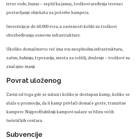
izvor vode, bunar – septička jama), troškovi uređenja terena i
postavljanje objekata za potrebe kampera.
Investicija je do 60.000 evra, u zavisnosti koliki su troškovi
obezbeđivanja osnovne infrastrukture.
Ukoliko domaćinstvo već ima svu neophodnu infrastrukturu,
zatim, kuhinju, trpezariju, mesta za roštilj, druženje – troškovi su
značajno manji.
Povrat uloženog
Zavisi od toga gde se nalazi i koliko je dostupan kamp, koliko se
ulaže u promociju, da li kamp privlači domaće goste, tranzitne
kampere. Najprofitabilniji kampovi nalaze se blizu većih
turističkih centara.
Subvencije