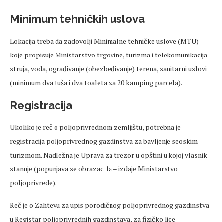
Minimum tehničkih uslova
Lokacija treba da zadovolji Minimalne tehničke uslove (MTU)
koje propisuje Ministarstvo trgovine, turizma i telekomunikacija –
struja, voda, ograđivanje (obezbeđivanje) terena, sanitarni uslovi
(minimum dva tuša i dva toaleta za 20 kamping parcela).
Registracija
Ukoliko je reč o poljoprivrednom zemljištu, potrebna je
registracija poljoprivrednog gazdinstva za bavljenje seoskim
turizmom. Nadležna je Uprava za trezor u opštini u kojoj vlasnik
stanuje (popunjava se obrazac 1a – izdaje Ministarstvo
poljoprivrede).
Reč je o Zahtevu za upis porodičnog poljoprivrednog gazdinstva
u Registar poljoprivrednih gazdinstava, za fizičko lice –