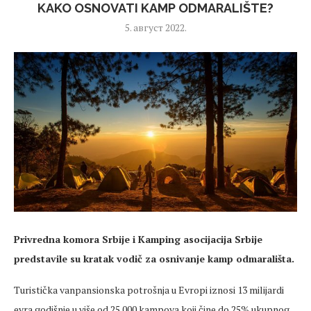
KAKO OSNOVATI KAMP ODMARALIŠTE?
5. август 2022.
Privredna komora Srbije i Kamping asocijacija Srbije
predstavile su kratak vodič za osnivanje kamp odmarališta.
Turistička vanpansionska potrošnja u Evropi iznosi 13 milijardi
evra godišnje u više od 25.000 kampova koji čine do 25% ukupnog