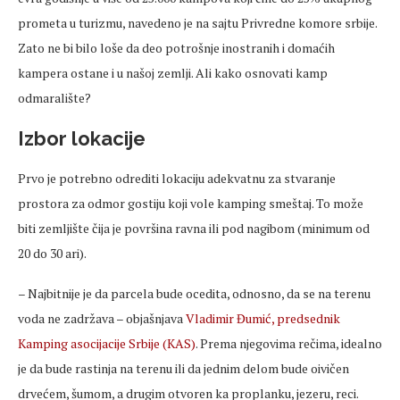
prometa u turizmu, navedeno je na sajtu Privredne komore srbije.
Zato ne bi bilo loše da deo potrošnje inostranih i domaćih
kampera ostane i u našoj zemlji. Ali kako osnovati kamp
odmaralište?
Izbor lokacije
Prvo je potrebno odrediti lokaciju adekvatnu za stvaranje
prostora za odmor gostiju koji vole kamping smeštaj. To može
biti zemljište čija je površina ravna ili pod nagibom (minimum od
20 do 30 ari).
– Najbitnije je da parcela bude ocedita, odnosno, da se na terenu
voda ne zadržava – objašnjava
Vladimir Đumić, predsednik
Kamping asocijacije Srbije (KAS)
. Prema njegovima rečima, idealno
je da bude rastinja na terenu ili da jednim delom bude oivičen
drvećem, šumom, a drugim otvoren ka proplanku, jezeru, reci.