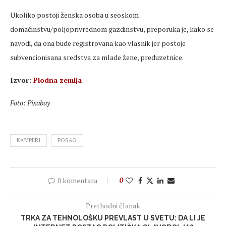
Ukoliko postoji ženska osoba u seoskom
domaćinstvu/poljoprivrednom gazdinstvu, preporuka je, kako se
navodi, da ona bude registrovana kao vlasnik jer postoje
subvencionisana sredstva za mlade žene, preduzetnice.
Izvor:
Plodna zemlja
Foto: Pixabay
KAMPERI
POSAO
0 komentara
0
Prethodni članak
TRKA ZA TEHNOLOŠKU PREVLAST U SVETU: DA LI JE