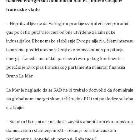
nameću energetsku dominaciju nad EU, upozoravaju iz
francuske vlade
– Neprihvatljivo je da Vašington prodaje svoj utečnjeni prirodni
gas po četiri puta višoj ceni od one utvrđene za američke
industrijalce. Ekonomsko slabljenje Evrope nije ni u čijem interesu
i moramo postići uravnoteženiji ekonomski odnos po pitanju
energije između američkih partnera i evropskog kontinenta –
poručio je Evropi iz francuskog parlamenta ministar finansija
Bruno Le Mer.
Le Mer je naglasio da se SAD ne bi trebalo dozvoliti da dominiraju
na globalnom energetskom tržištu dok EU trpi posledice sukoba
u Ukrajini.
– Sukob u Ukrajini ne sme da se završi s američkom ekonomskom
dominacijom i slabljenjem EU – rekao je on u francuskom
parlamentu u ponedeljak, prenosi „Raša tudej“.