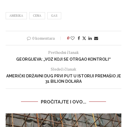
AMERIKA
CENA
GAS
0 komentara
0
Prethodni članak
GEORGIJEVA: „VOZ KOJI SE OTRGAO KONTROLI“
Sledeći članak
AMERIČKI DRŽAVNI DUG PRVI PUT U ISTORIJI PREMAŠIO JE
31 BILION DOLARA
PROČITAJTE I OVO...