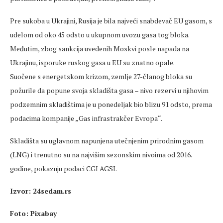
Pre sukoba u Ukrajini, Rusija je bila najveći snabdevač EU gasom, s
udelom od oko 45 odsto u ukupnom uvozu gasa tog bloka.
Međutim, zbog sankcija uvedenih Moskvi posle napada na
Ukrajinu, isporuke ruskog gasa u EU su znatno opale.
Suočene s energetskom krizom, zemlje 27-članog bloka su
požurile da popune svoja skladišta gasa – nivo rezervi u njihovim
podzemnim skladištima je u ponedeljak bio blizu 91 odsto, prema
podacima kompanije „Gas infrastrakčer Evropa“.
Skladišta su uglavnom napunjena utečnjenim prirodnim gasom
(LNG) i trenutno su na najvišim sezonskim nivoima od 2016.
godine, pokazuju podaci CGI AGSI.
Izvor: 24sedam.rs
Foto: Pixabay