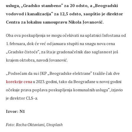
usluga, „Gradsko stambeno“ za 20 odsto, a „Beogradski
vodovod i kanalizacija“ za 12,5 odsto, saopštio je direktor
Centra za lokalnu samoupravu Nikola Jovanović.
Oba ova poskupljenja se mogu očekivati na uplatnici Infostana od
1. februara, dok će već od januara stupiti na snagu nova cena
„Gradske čistoće“, za šta je gradonačelnik dao saglasnost još
krajem oktobra, navodi Jovanović.
„Podsećam da su i JKP „Beogradske elektrane“ tražile čak dve
korekcije cena
u 2023. godini, tako da Beograđane u novoj godini
očekuje prava poplava poskupljenja komunalnih usluga“, izjavio
je direktor CLS-a.
Izvor: N1
Foto: Recha Oktaviani, Unsplash