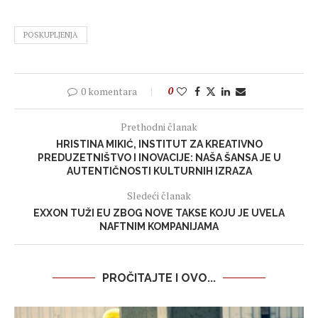
POSKUPLJENJA
0 komentara
0
Prethodni članak
HRISTINA MIKIĆ, INSTITUT ZA KREATIVNO
PREDUZETNIŠTVO I INOVACIJE: NAŠA ŠANSA JE U
AUTENTIČNOSTI KULTURNIH IZRAZA
Sledeći članak
EXXON TUŽI EU ZBOG NOVE TAKSE KOJU JE UVELA
NAFTNIM KOMPANIJAMA
PROČITAJTE I OVO...