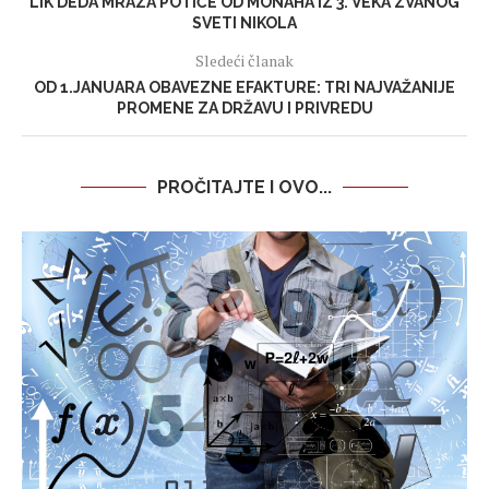
LIK DEDA MRAZA POTIČE OD MONAHA IZ 3. VEKA ZVANOG
SVETI NIKOLA
Sledeći članak
OD 1.JANUARA OBAVEZNE EFAKTURE: TRI NAJVAŽANIJE
PROMENE ZA DRŽAVU I PRIVREDU
PROČITAJTE I OVO...