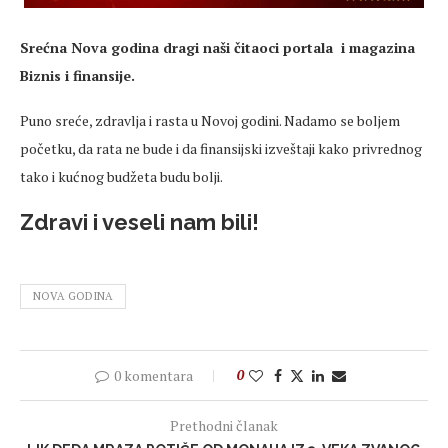
Srećna Nova godina dragi naši čitaoci portala i magazina
Biznis i finansije.
Puno sreće, zdravlja i rasta u Novoj godini. Nadamo se boljem
početku, da rata ne bude i da finansijski izveštaji kako privrednog
tako i kućnog budžeta budu bolji.
Zdravi i veseli nam bili!
NOVA GODINA
0 komentara
0
Prethodni članak