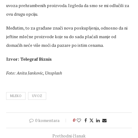
uvoza prehrambenih proizvoda. Izgleda da smo se mi odlučili za
ovu drugu opciju.
Međutim, to za građane znači nova poskupljenja, odnosno da ni
jeftine mlečne proizvode koje su do sada plaćali manje od
domaćih neće više moći da pazare po istim cenama.
Izvor: Telegraf Biznis
Foto: Anita Jankovic, Unsplash
MLEKO
UVOZ
0 komentara
0
Prethodni članak