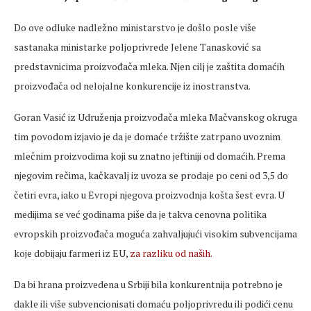
Do ove odluke nadležno ministarstvo je došlo posle više
sastanaka ministarke poljoprivrede Jelene Tanasković sa
predstavnicima proizvođača mleka. Njen cilj je zaštita domaćih
proizvođača od nelojalne konkurencije iz inostranstva.
Goran Vasić iz Udruženja proizvođača mleka Mačvanskog okruga
tim povodom izjavio je da je domaće tržište zatrpano uvoznim
mlečnim proizvodima koji su znatno jeftiniji od domaćih. Prema
njegovim rečima, kačkavalj iz uvoza se prodaje po ceni od 3,5 do
četiri evra, iako u Evropi njegova proizvodnja košta šest evra. U
medijima se već godinama piše da je takva cenovna politika
evropskih proizvođača moguća zahvaljujući visokim subvencijama
koje dobijaju farmeri iz EU,
za razliku od naših.
Da bi hrana proizvedena u Srbiji bila konkurentnija potrebno je
dakle ili više subvencionisati domaću poljoprivredu ili podići cenu