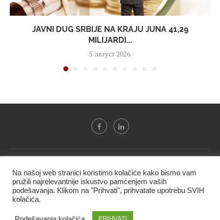
JAVNI DUG SRBIJE NA KRAJU JUNA 41,29
MILIJARDI...
5. август 2026.
Svi tekstovi sa portala "Biznis i finansije" su u vlasništvu "NIP
Na našoj web stranici koristimo kolačiće kako bismo vam
BIF PRESS doo" i ne smeju se presnositi niti koristiti, delimično
pružili najrelevantnije iskustvo pamćenjem vaših
ni u celosti, bez izričite dozvole kompanije.
podešavanja. Klikom na "Prihvati", prihvatate upotrebu SVIH
kolačića.
@2020 -
Studio triD
Podešavanja kolačića
PRIHVATI