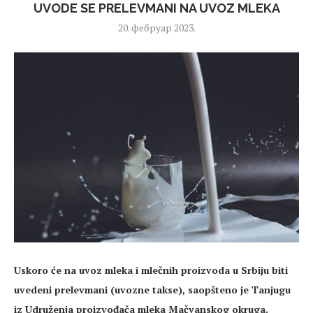
UVODE SE PRELEVMANI NA UVOZ MLEKA
20. фебруар 2023.
Uskoro će na uvoz mleka i mlečnih proizvoda u Srbiju biti
uvedeni prelevmani (uvozne takse), saopšteno je Tanjugu
iz Udruženja proizvođača mleka Mačvanskog okruga.