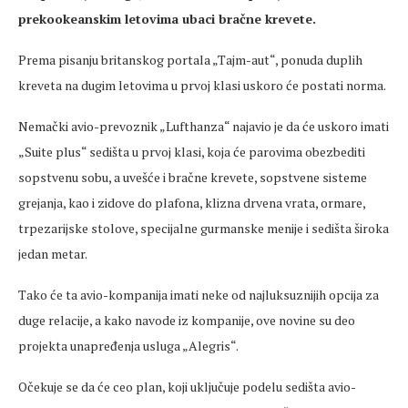
prekookeanskim letovima ubaci bračne krevete.
Prema pisanju britanskog portala „Tajm-aut“, ponuda duplih
kreveta na dugim letovima u prvoj klasi uskoro će postati norma.
Nemački avio-prevoznik „Lufthanza“ najavio je da će uskoro imati
„Suite plus“ sedišta u prvoj klasi, koja će parovima obezbediti
sopstvenu sobu, a uvešće i bračne krevete, sopstvene sisteme
grejanja, kao i zidove do plafona, klizna drvena vrata, ormare,
trpezarijske stolove, specijalne gurmanske menije i sedišta široka
jedan metar.
Tako će ta avio-kompanija imati neke od najluksuznijih opcija za
duge relacije, a kako navode iz kompanije, ove novine su deo
projekta unapređenja usluga „Alegris“.
Očekuje se da će ceo plan, koji uključuje podelu sedišta avio-