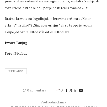
prevoznika u sedam klasa na dugim rutama, koštati 2,5 milijardi
evra i trebalo bi da bude u potpunosti realizovan do 2025.
Bračne krevete na dugolinijskim letovima već imaju „Katar
erlajns“, „Etihad“ i „Singapur erlajns“ ali su te opcije veoma
skupe, od oko 3.000 do više od 20.000 dolara.
Izvor: Tanjug
Foto: Pixabay
LUFTHANSA
0 komentara
0
Prethodni članak