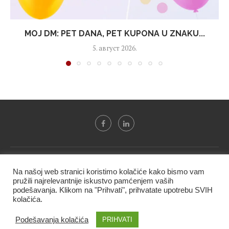
MOJ DM: PET DANA, PET KUPONA U ZNAKU...
5. август 2026.
Svi tekstovi sa portala "Biznis i finansije" su u vlasništvu "NIP
Na našoj web stranici koristimo kolačiće kako bismo vam
BIF PRESS doo" i ne smeju se presnositi niti koristiti, delimično
pružili najrelevantnije iskustvo pamćenjem vaših
ni u celosti, bez izričite dozvole kompanije.
podešavanja. Klikom na "Prihvati", prihvatate upotrebu SVIH
kolačića.
@2020 -
Studio triD
Podešavanja kolačića
PRIHVATI