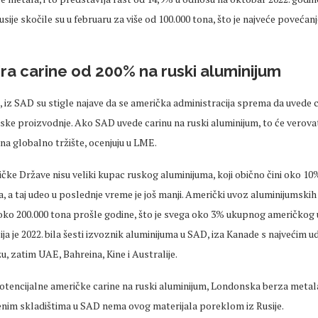
usije skočile su u februaru za više od 100.000 tona, što je najveće povećan
ra carine od 200% na ruski aluminijum
iz SAD su stigle najave da se američka administracija sprema da uvede 
ske proizvodnje. Ako SAD uvede carinu na ruski aluminijum, to će verova
 na globalno tržište, ocenjuju u LME.
čke Države nisu veliki kupac ruskog aluminijuma, koji obično čini oko 1
 a taj udeo u poslednje vreme je još manji. Američki uvoz aluminijumskih
a oko 200.000 tona prošle godine, što je svega oko 3% ukupnog američkog
ija je 2022. bila šesti izvoznik aluminijuma u SAD, iza Kanade s najvećim 
 zatim UAE, Bahreina, Kine i Australije.
otencijalne američke carine na ruski aluminijum, Londonska berza metal
jenim skladištima u SAD nema ovog materijala poreklom iz Rusije.