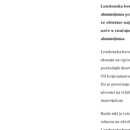
Londonska berz
aluminijuma po
se obistine na
neće u značajni
aluminijuma.
Londonska berza 
ukazuje na ogrom
poslednjih dese
Od kraja januara
što je povećanj
učesnici na trži
materijalom.
Ruski nikl je to
odnosu na oktoba
Londonske berze 