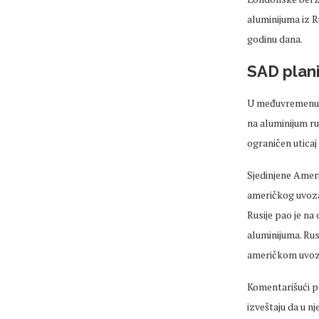
aluminijuma iz R
godinu dana.
SAD plani
U međuvremenu, 
na aluminijum ru
ograničen uticaj
Sjedinjene Ameri
američkog uvoza,
Rusije pao je n
aluminijuma. Rus
američkom uvozu,
Komentarišući p
izveštaju da u n