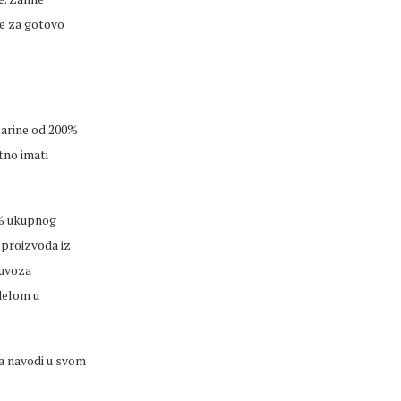
je za gotovo
carine od 200%
tno imati
0% ukupnog
 proizvoda iz
 uvoza
udelom u
a navodi u svom