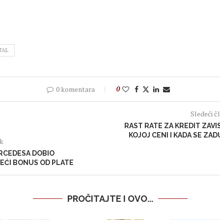
TAL
0 komentara
0
Sledeći č
RAST RATE ZA KREDIT ZAVIS
KOJOJ CENI I KADA SE ZAD
ak
RCEDESA DOBIO
EĆI BONUS OD PLATE
PROČITAJTE I OVO...