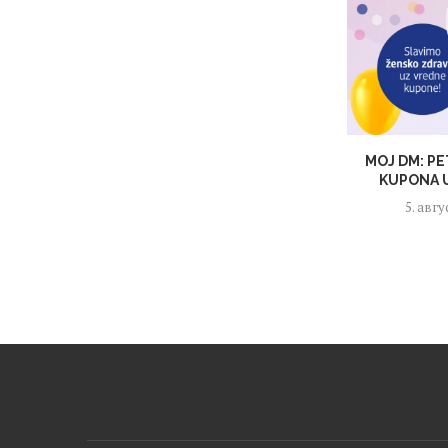
MOJ DM: PE
KUPONA U
5. авгу