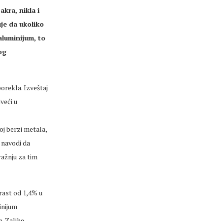
kra, nikla i
je da ukoliko
aluminijum, to
og
orekla. Izveštaj
veći u
oj berzi metala,
 navodi da
ražnju za tim
rast od 1,4% u
inijum
. Zalihe