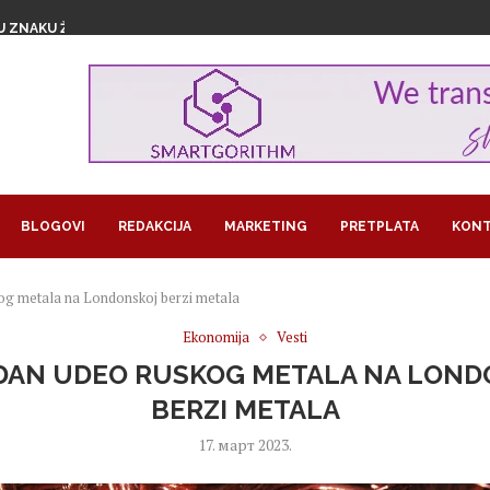
U ZNAKU ŽENSKOG...
1,29 MILIJARDI EVRA...
GROŽAVA PRINOSE, KAKO NAVODNJAVATI USEVE...
RA U BITKOINIMA IZ JEDNOG...
LOM SLADOLEDA
 POSAO I POSTALA SARAČ
REUZEO RAIFFEISEN
MA KORISTI OD LAŽNIH OGLASA...
JEDAN PAPAGAJ
BLOGOVI
REDAKCIJA
MARKETING
PRETPLATA
KONT
og metala na Londonskoj berzi metala
Ekonomija
Vesti
DAN UDEO RUSKOG METALA NA LOND
BERZI METALA
17. март 2023.