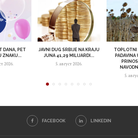
T DANA, PET
JAVNI DUG SRBIJE NA KRAJU
TOPLOTNI 
 ZNAKU...
JUNA 41,29 MILIJARDI...
PADAVINA
PRINOS
ст 2026.
5. август 2026.
NAVODNJ
5. авгу
FACEBOOK
LINKEDIN