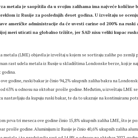
a metala je saopštila da u svojim zalihama ima najveće količine ba
reklom iz Rusije za poslednjih deset godina. U izveštaju se ocenju
jave američke administracije da će uvesti carine od 200% na ruski 
joj meri uticati na globalno tržište, jer SAD nisu veliki kupac rusk
metala (LME) objavila je izveštaj u kojem se sortiraju zalihe po zemlji p
an rast udela metala iz Rusije u skladištima Londonske berze, koji je naj
t godina.
 ove godine, ruski bakar je činio 94,2% ukupnih zaliha bakra na Londonsk
e od 63% u odnosu na oktobar prošle godine. Međutim, u izveštaju LME se
štu nastavljaju da kupuju ruski bakar, te da to ukazuje na kontinuiranu pot
kom prva tri meseca ove godine činio 15,8% ukupnih zaliha LME, što je po
r prošle godine. Aluminijum iz Rusije je činio 40,6% ukupnih zaliha alum
metala, i to predstavlja rast od 14,9% u odnosu na oktobar 2022. godine