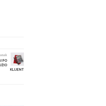
lanak
I PO
UŽIO
KLIJENT