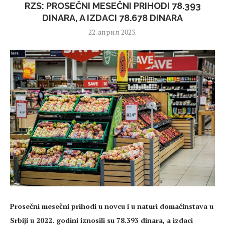
RZS: PROSEČNI MESEČNI PRIHODI 78.393
DINARA, A IZDACI 78.678 DINARA
22. април 2023.
Prosečni mesečni prihodi u novcu i u naturi domaćinstava u
Srbiji u 2022. godini iznosili su 78.393 dinara, a izdaci