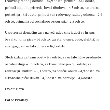
redovnog radnog odnosa – 49,9 odsto, penzije – 32,1 odsto,
prihodi od poljoprivrede, lova i ribolova – 4,3 odsto, naturalna
potrošnja – tri odsto, prihodi van redovnog radnog odnosa – 2,6
odsto, primanja od socijalnog osiguranja – 2,5 odsto.
U potrošnji domaćinstava najveći udeo čine izdaci za hranu i
bezalkoholna pića – 36 odsto i za stanovanje, vodu, električnu
energiju, gas i ostala goriva – 16,1 odsto.
Slede izdaci za transport – 8,9 odsto, za ostale lične predmete i
ostale usluge – 5,9 odsto, za komunikacije – 5,5 odsto, za
rekreaciju i kulturu – 5,1 odsto, za odeću i obuću – 4,9 odsto, za
alkoholna pića i duvan – 4,7 odsto, za zdravlje – 4,4 odsto.
Izvor: Beta
Foto: Pixabay