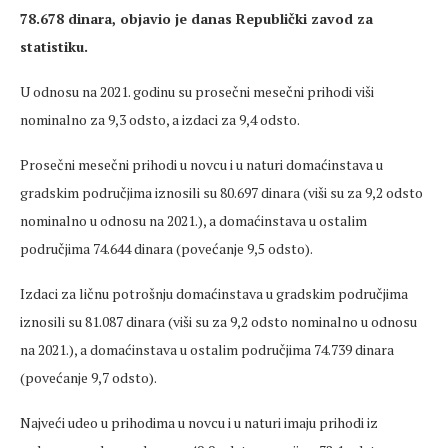
78.678 dinara, objavio je danas Republički zavod za
statistiku.
U odnosu na 2021. godinu su prosečni mesečni prihodi viši
nominalno za 9,3 odsto, a izdaci za 9,4 odsto.
Prosečni mesečni prihodi u novcu i u naturi domaćinstava u
gradskim područjima iznosili su 80.697 dinara (viši su za 9,2 odsto
nominalno u odnosu na 2021.), a domaćinstava u ostalim
područjima 74.644 dinara (povećanje 9,5 odsto).
Izdaci za ličnu potrošnju domaćinstava u gradskim područjima
iznosili su 81.087 dinara (viši su za 9,2 odsto nominalno u odnosu
na 2021.), a domaćinstava u ostalim područjima 74.739 dinara
(povećanje 9,7 odsto).
Najveći udeo u prihodima u novcu i u naturi imaju prihodi iz