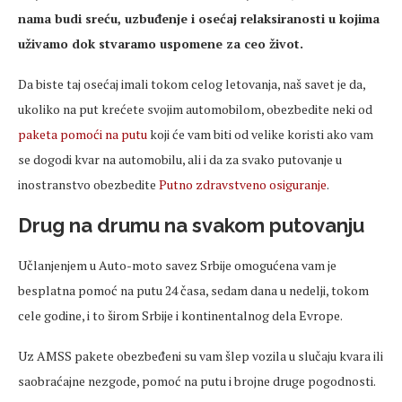
nama budi sreću, uzbuđenje i osećaj relaksiranosti u kojima
uživamo dok stvaramo uspomene za ceo život.
Da biste taj osećaj imali tokom celog letovanja, naš savet je da,
ukoliko na put krećete svojim automobilom, obezbedite neki od
paketa pomoći na putu
koji će vam biti od velike koristi ako vam
se dogodi kvar na automobilu, ali i da za svako putovanje u
inostranstvo obezbedite
Putno zdravstveno osiguranje
.
Drug na drumu na svakom putovanju
Učlanjenjem u Auto-moto savez Srbije omogućena vam je
besplatna pomoć na putu 24 časa, sedam dana u nedelji, tokom
cele godine, i to širom Srbije i kontinentalnog dela Evrope.
Uz AMSS pakete obezbeđeni su vam šlep vozila u slučaju kvara ili
saobraćajne nezgode, pomoć na putu i brojne druge pogodnosti.