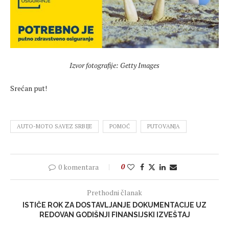
Izvor fotografije: Getty Images
Srećan put!
AUTO-MOTO SAVEZ SRBIJE
POMOĆ
PUTOVANJA
0 komentara
0
Prethodni članak
ISTIČE ROK ZA DOSTAVLJANJE DOKUMENTACIJE UZ
REDOVAN GODIŠNJI FINANSIJSKI IZVEŠTAJ