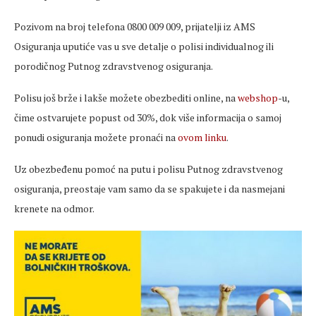
Pozivom na broj telefona 0800 009 009, prijatelji iz AMS
Osiguranja uputiće vas u sve detalje o polisi individualnog ili
porodičnog Putnog zdravstvenog osiguranja.
Polisu još brže i lakše možete obezbediti online, na
webshop
-u,
čime ostvarujete popust od 30%, dok više informacija o samoj
ponudi osiguranja možete pronaći na
ovom linku
.
Uz obezbeđenu pomoć na putu i polisu Putnog zdravstvenog
osiguranja, preostaje vam samo da se spakujete i da nasmejani
krenete na odmor.