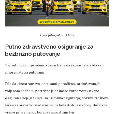
Izvor fotografije: AMSS
Putno zdravstveno osiguranje za
bezbrižno putovanje
Vaš automobil nije jedino o čemu treba da razmišljate kada se
pripremate za putovanje!
Bilo da u inostranstvo idete sami, porodično, sa društvom, ili
voljenom osobom, potrebno je da imate Putno zdravstveno
osiguranje koje, u skladu sa uslovima osiguranja, pokriva troškove
lečenja i prevoza usled iznenadne bolesti ili nesrećnog slučaja za
vreme privremenog boravka u inostranstvu.