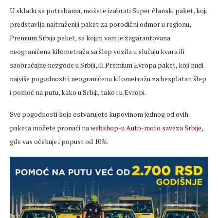
U skladu sa potrebama, možete izabrati Super članski paket, koji
predstavlja najtraženiji paket za porodični odmor u regionu,
Premium Srbija paket, sa kojim vam je zagarantovana
neograničena kilometraža sa šlep vozila u slučaju kvara ili
saobraćajne nezgode u Srbiji, ili Premium Evropa paket, koji nudi
najviše pogodnosti i neograničenu kilometražu za besplatan šlep
i pomoć na putu, kako u Srbiji, tako i u Evropi.
Sve pogodnosti koje ostvarujete kupovinom jednog od ovih
paketa možete pronaći na
webshop-u Auto-moto saveza Srbije
,
gde vas očekuje i popust od 10%.