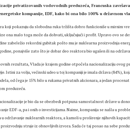
izacije privatizovanih vodovodnih preduzeća, Francuska završava 
energetske kompanije, EDF, kako bi ona bilo 100% u državnom vla
era koji pokazuju da slobodna ruka tržišta dobro funkcioniše u mirnim vr
ze ona malo toga može da dohvati, uključujući i profit. Upravo ovo se d
odine zabeležio rekordni gubitak pošto mu je nuklearna proizvodnja energ
 godine, ponajviše zato što je dobar deo reaktora bio ugašen ili na održava
lovnih rezultata, Vlada je krajem godine otpočela nacionalizaciju ovog 
je. Istini za volju, većinski udeo u toj kompaniji je imala država (84%), ko
dela, od čega je 15% bilo u rukama privatnih akcionara, a jedan procenat 
vom preduzeću.
acionalizacije je bio da se obezbedi potpuna samostalnost države u don
anje EDF-a, pa i onih o investicijama. Naime, kompanija se našla u proble
 u održavanje nuklearnih reaktora, a kamoli u proširenje njihovih kapacite
 proizvodnju struje iz obnovljivih izvora. Sada će taj posao na sebe predu