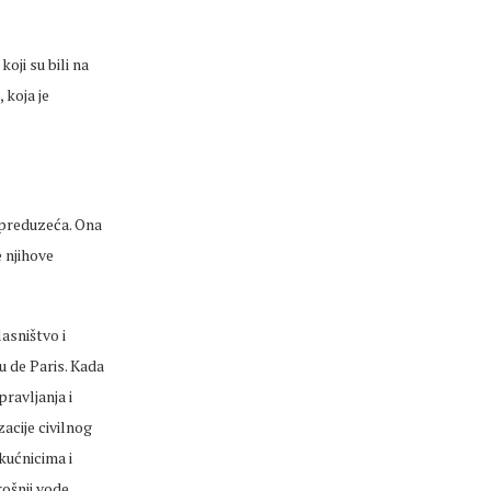
oji su bili na
 koja je
 preduzeća. Ona
 njihove
asništvo i
 de Paris. Kada
ravljanja i
zacije civilnog
kućnicima i
ošnji vode.