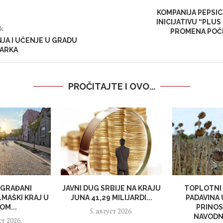
KOMPANIJA PEPSI
INICIJATIVU “PLUS
ak
PROMENA POČI
JA I UČENJE U GRADU
MARKA
PROČITAJTE I OVO...
 GRAĐANI
JAVNI DUG SRBIJE NA KRAJU
TOPLOTNI 
LMAŠKI KRAJ U
JUNA 41,29 MILIJARDI...
PADAVINA
OM...
PRINOS
5. август 2026.
NAVODNJ
ст 2026.