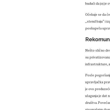
budući da joj je
Očekuje se da će 
„stend baju“ i iz
poskupela uprav
Rekomuna
Nešto slično des
su privatizovana
infrastrukture, 
Posle pogoršanja
upravljačka pra
je ovo preduzeće
ulaganja je dat n
društva. Povećan
siromašnim doma