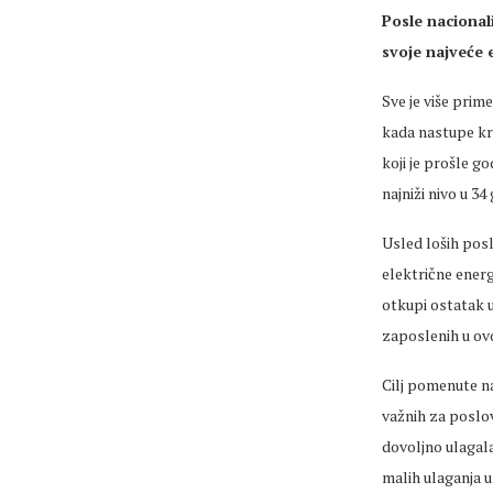
Posle nacional
svoje najveće 
Sve je više prim
kada nastupe kri
koji je prošle g
najniži nivo u 34
Usled loših pos
električne energi
otkupi ostatak u
zaposlenih u o
Cilj pomenute n
važnih za poslov
dovoljno ulagala
malih ulaganja u