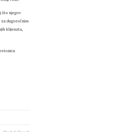
j što njegov
že za dugoročnim
ih klijenata,
restonicu