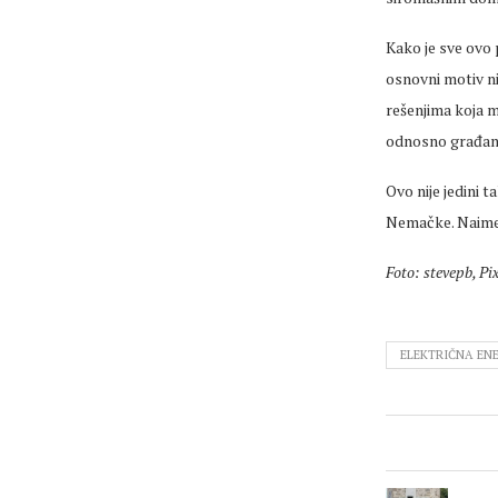
Kako je sve ovo 
osnovni motiv ni
rešenjima koja m
odnosno građan
Ovo nije jedini t
Nemačke. Naime,
Foto: stevepb, Pi
ELEKTRIČNA ENE