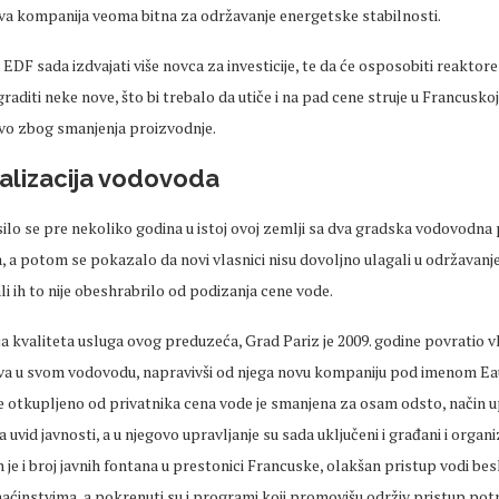
 ova kompanija veoma bitna za održavanje energetske stabilnosti.
EDF sada izdvajati više novca za investicije, te da će osposobiti reaktore k
graditi neke nove, što bi trebalo da utiče i na pad cene struje u Francuskoj,
o zbog smanjenja proizvodnje.
lizacija vodovoda
ilo se pre nekoliko godina u istoj ovoj zemlji sa dva gradska vodovodna
, a potom se pokazalo da novi vlasnici nisu dovoljno ulagali u održavanje
ali ih to nije obeshrabrilo od podizanja cene vode.
 kvaliteta usluga ovog preduzeća, Grad Pariz je 2009. godine povratio vl
va u svom vodovodu, napravivši od njega novu kompaniju pod imenom Eau
 otkupljeno od privatnika cena vode je smanjena za osam odsto, način up
a uvid javnosti, a u njegovo upravljanje su sada uključeni i građani i organi
 je i broj javnih fontana u prestonici Francuske, olakšan pristup vodi bes
ćinstvima, a pokrenuti su i programi koji promovišu održiv pristup potr