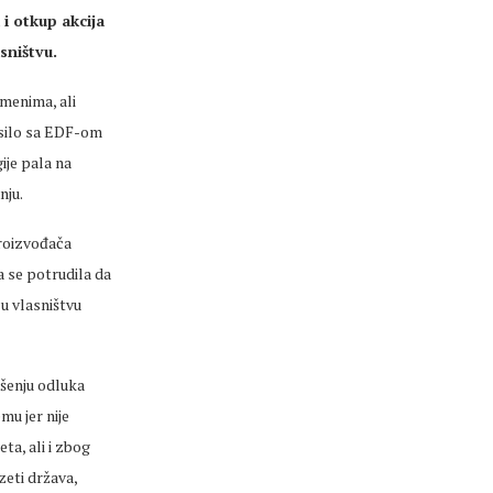
i otkup akcija
sništvu.
emenima, ali
esilo sa EDF-om
ije pala na
nju.
proizvođača
ja se potrudila da
u vlasništvu
ošenju odluka
mu jer nije
ta, ali i zbog
zeti država,