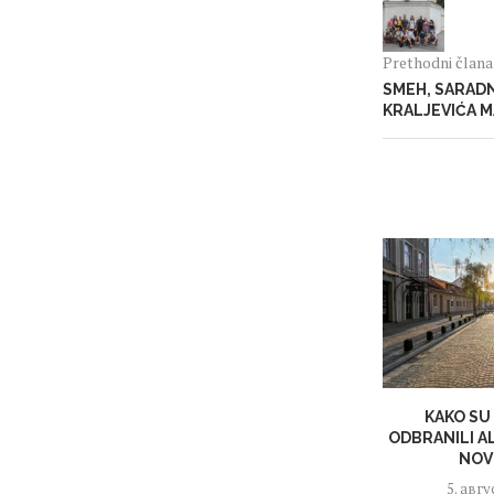
Prethodni član
SMEH, SARADN
KRALJEVIĆA 
KAKO SU
ODBRANILI A
NOV
5. авгу