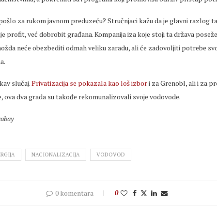
pošlo za rukom javnom preduzeću? Stručnjaci kažu da je glavni razlog ta
je profit, već dobrobit građana. Kompanija iza koje stoji ta država pose
ožda neće obezbediti odmah veliku zaradu, ali će zadovoljiti potrebe svoj
a.
akav slučaj.
Privatizacija se pokazala kao loš izbor
i za Grenobl, ali i za p
 ova dva grada su takođe rekomunalizovali svoje vodovode.
xabay
RGIJA
NACIONALIZACIJA
VODOVOD
0 komentara
0