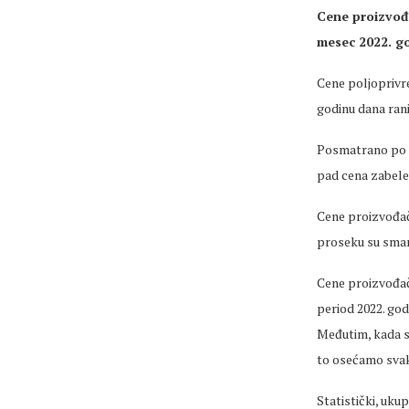
Cene proizvođa
mesec 2022. go
Cene poljoprivre
godinu dana rani
Posmatrano po g
pad cena zabele
Cene proizvođača
proseku su sman
Cene proizvođača
period 2022. god
Međutim, kada se
to osećamo svak
Statistički, ukup