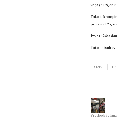
voća (31.9), do
Tako je krompir 
proizvodi 23,3 o
Izvor: 24seda
Foto: Pixabay
CENA
HRA
Prethodni član