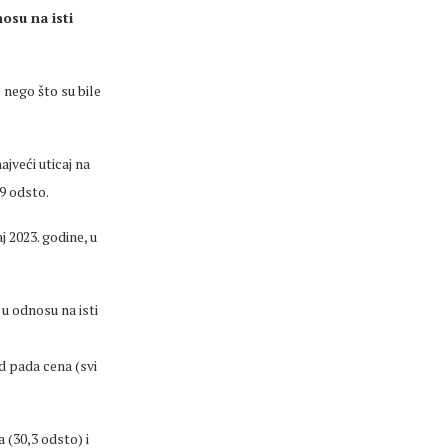
osu na isti
 nego što su bile
veći uticaj na
9 odsto.
 2023. godine, u
 u odnosu na isti
od pada cena (svi
a (30,3 odsto) i