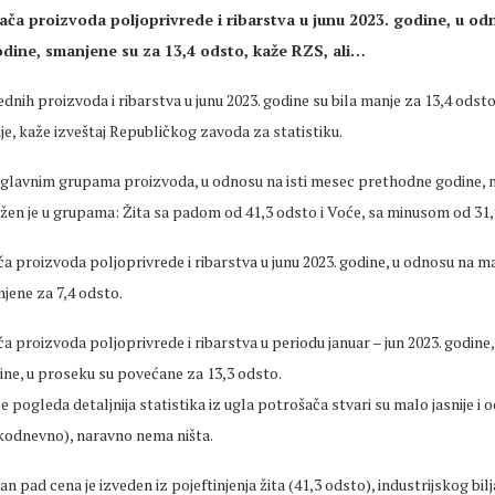
ča proizvoda poljoprivrede i ribarstva u junu 2023. godine, u odn
dine, smanjene su za 13,4 odsto, kaže RZS, ali…
dnih proizvoda i ribarstva u junu 2023. godine su bila manje za 13,4 odsto
je, kaže izveštaj Republičkog zavoda za statistiku.
lavnim grupama proizvoda, u odnosu na isti mesec prethodne godine, naj
žen je u grupama: Žita sa padom od 41,3 odsto i Voće, sa minusom od 31,
 proizvoda poljoprivrede i ribarstva u junu 2023. godine, u odnosu na maj
jene za 7,4 odsto.
 proizvoda poljoprivrede i ribarstva u periodu januar – jun 2023. godine,
ine, u proseku su povećane za 13,3 odsto.
 pogleda detaljnija statistika iz ugla potrošača stvari su malo jasnije i 
odnevno), naravno nema ništa.
an pad cena je izveden iz pojeftinjenja žita (41,3 odsto), industrijskog bilj