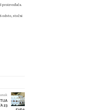
od proizvođača.
6 odsto, stočni
lanak
TIJA
A 23