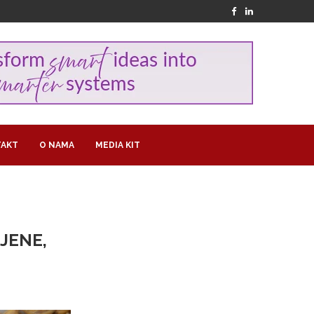
AKT
O NAMA
MEDIA KIT
JENE,