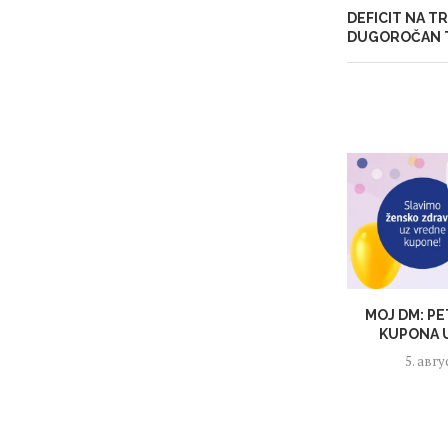
DEFICIT NA T
DUGOROČAN 
MOJ DM: PE
KUPONA U
5. авгу