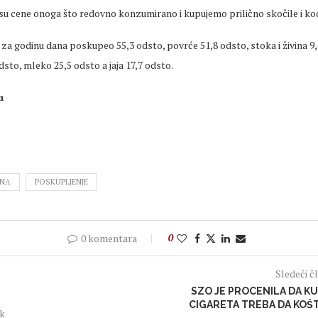
k su cene onoga što redovno konzumirano i kupujemo prilično skočile i k
za godinu dana poskupeo 55,3 odsto, povrće 51,8 odsto, stoka i živina 9,
dsto, mleko 25,5 odsto a jaja 17,7 odsto.
m
NA
POSKUPLJENJE
0 komentara
0
Sledeći č
SZO JE PROCENILA DA KU
CIGARETA TREBA DA KOŠT
ak