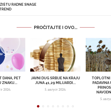
RŽIŠTU RADNE SNAGE
TREND
PROČITAJTE I OVO...
T DANA, PET
JAVNI DUG SRBIJE NA KRAJU
TOPLOTNI 
 ZNAKU...
JUNA 41,29 MILIJARDI...
PADAVINA
PRINOS
ст 2026.
5. август 2026.
NAVODNJ
5. авгу