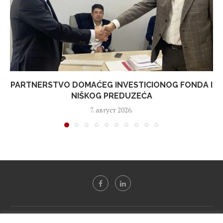
PARTNERSTVO DOMAĆEG INVESTICIONOG FONDA I
NIŠKOG PREDUZEĆA
7. август 2026.
Svi tekstovi sa portala "Biznis i finansije" su u vlasništvu "NIP