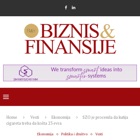
Home
Vesti
Ekonomija
SZO je procenila da kutija
cigareta treba da košta 23 evra
Ekonomija
Politika i društvo
Vesti