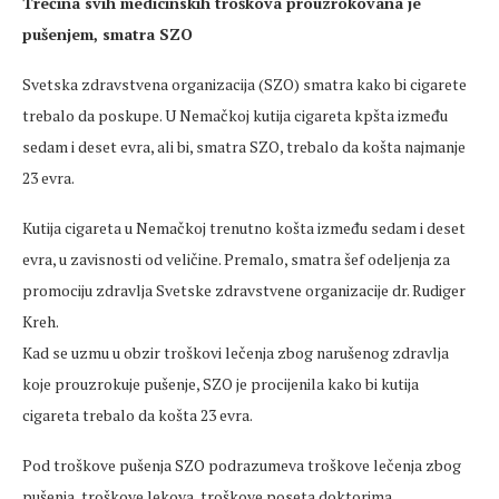
Trećina svih medicinskih troškova prouzrokovana je
pušenjem, smatra SZO
Svetska zdravstvena organizacija (SZO) smatra kako bi cigarete
trebalo da poskupe. U Nemačkoj kutija cigareta kpšta između
sedam i deset evra, ali bi, smatra SZO, trebalo da košta najmanje
23 evra.
Kutija cigareta u Nemačkoj trenutno košta između sedam i deset
evra, u zavisnosti od veličine. Premalo, smatra šef odeljenja za
promociju zdravlja Svetske zdravstvene organizacije dr. Rudiger
Kreh.
Kad se uzmu u obzir troškovi lečenja zbog narušenog zdravlja
koje prouzrokuje pušenje, SZO je procijenila kako bi kutija
cigareta trebalo da košta 23 evra.
Pod troškove pušenja SZO podrazumeva troškove lečenja zbog
pušenja, troškove lekova, troškove poseta doktorima,