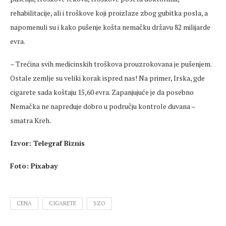
rehabilitacije, ali i troškove koji proizlaze zbog gubitka posla, a
napomenuli su i kako pušenje košta nemačku državu 82 milijarde
evra.
– Trećina svih medicinskih troškova prouzrokovana je pušenjem.
Ostale zemlje su veliki korak ispred nas! Na primer, Irska, gde
cigarete sada koštaju 15,60 evra. Zapanjujuće je da posebno
Nemačka ne napreduje dobro u području kontrole duvana –
smatra Kreh.
Izvor: Telegraf Biznis
Foto: Pixabay
CENA
CIGARETE
SZO