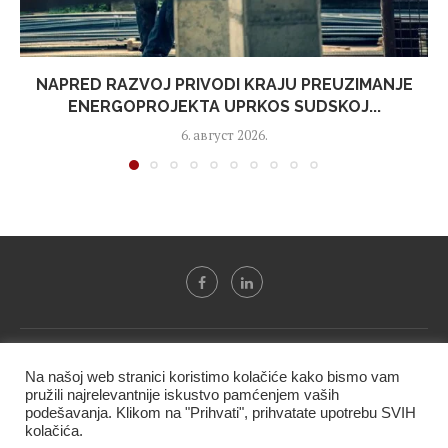
NAPRED RAZVOJ PRIVODI KRAJU PREUZIMANJE
ENERGOPROJEKTA UPRKOS SUDSKOJ...
6. август 2026.
Svi tekstovi sa portala "Biznis i finansije" su u vlasništvu "NIP
Na našoj web stranici koristimo kolačiće kako bismo vam
BIF PRESS doo" i ne smeju se presnositi niti koristiti, delimično
pružili najrelevantnije iskustvo pamćenjem vaših
ni u celosti, bez izričite dozvole kompanije.
podešavanja. Klikom na "Prihvati", prihvatate upotrebu SVIH
kolačića.
@2020 -
Studio triD