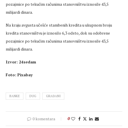
pozajmice po tekućim računima stanovništvu iznosile 43,5
milijardi dinara.
Na kraju avgusta učešće stambenih kredita u ukupnom broju
kredita stanovništvu je iznosilo 6,3 odsto, dok su odobrene
pozajmice po tekućim računima stanovništvu iznosile 43,5
milijardi dinara.
Izvor: 24sedam
Foto: Pixabay
BANKE
DUG
GRAĐANI
0 komentara
0