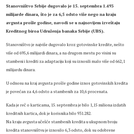
Stanovništvo Srbije dugovalo je 15. septembra 1.493
milijarde dinara, što je za 6,5 odsto više nego na kraju
avgusta prošle godine, navodi se u najnovijem izveštaju
Kreditnog biroa Udruženja banaka Srbije (UBS).
Stanovništvo je najviše dugovalo kroz gotovinske kredite, nešto
više od 695,6 milijardi dinara, a na drugom mestu po visini su
stambeni i krediti za adaptaciju koji su iznosili malo više od 662,1
milijardu dinara.
U odnosu na kraj avgusta prošle godine iznos gotovinskih kredita
je povećan za 4,6 odsto a stambenih za 10,6 procenata.
Kada je reč o karticama, 15. septembra je bilo 1,15 miliona izdatih
kreditnih kartica, dok je korisnika bilo 931.282.
Na kraju avgusta učešće stambenih kredita u ukupnom broju
kredita stanovništvu je iznosilo 6,3 odsto, dok su odobrene