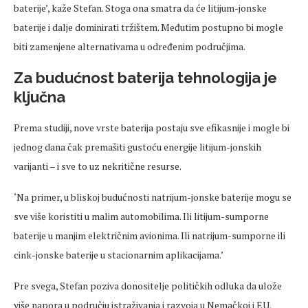
baterije’, kaže Stefan. Stoga ona smatra da će litijum-jonske
baterije i dalje dominirati tržištem. Međutim postupno bi mogle
biti zamenjene alternativama u određenim područjima.
Za budućnost baterija tehnologija je
ključna
Prema studiji, nove vrste baterija postaju sve efikasnije i mogle bi
jednog dana čak premašiti gustoću energije litijum-jonskih
varijanti – i sve to uz nekritične resurse.
‘Na primer, u bliskoj budućnosti natrijum-jonske baterije mogu se
sve više koristiti u malim automobilima. Ili litijum-sumporne
baterije u manjim električnim avionima. Ili natrijum-sumporne ili
cink-jonske baterije u stacionarnim aplikacijama.’
Pre svega, Stefan poziva donositelje političkih odluka da ulože
više napora u području istraživanja i razvoja u Nemačkoj i EU.