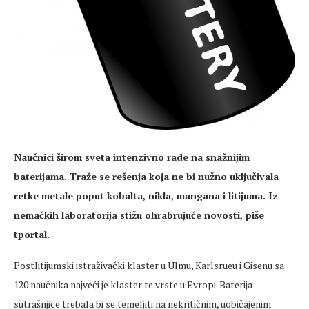
Naučnici širom sveta intenzivno rade na snažnijim
baterijama. Traže se rešenja koja ne bi nužno uključivala
retke metale poput kobalta, nikla, mangana i litijuma. Iz
nemačkih laboratorija stižu ohrabrujuće novosti, piše
tportal.
Postlitijumski istraživački klaster u Ulmu, Karlsrueu i Gisenu sa
120 naučnika najveći je klaster te vrste u Evropi. Baterija
sutrašnjice trebala bi se temeljiti na nekritičnim, uobičajenim