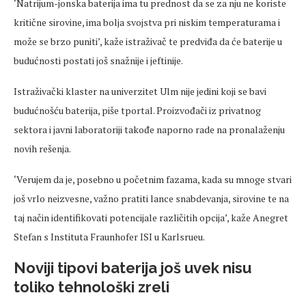
‘Natrijum-jonska baterija ima tu prednost da se za nju ne koriste
kritične sirovine, ima bolja svojstva pri niskim temperaturama i
može se brzo puniti’, kaže istraživač te predviđa da će baterije u
budućnosti postati još snažnije i jeftinije.
Istraživački klaster na univerzitet Ulm nije jedini koji se bavi
budućnošću baterija, piše tportal. Proizvođači iz privatnog
sektora i javni laboratoriji takođe naporno rade na pronalaženju
novih rešenja.
‘Verujem da je, posebno u početnim fazama, kada su mnoge stvari
još vrlo neizvesne, važno pratiti lance snabdevanja, sirovine te na
taj način identifikovati potencijale različitih opcija’, kaže Anegret
Stefan s Instituta Fraunhofer ISI u Karlsrueu.
Noviji tipovi baterija još uvek nisu
toliko tehnološki zreli