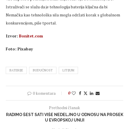
Istraživači se slažu da je tehnologija baterija ključna da bi
Nemačka kao tehnološka sila mogla održati korak s globalnom
konkurencijom, piše tportal.
Izvor:
Bonitet.com
Foto: Pixabay
BATERIJE
BUDUĆNOST
LITIJUM
0 komentara
0
Prethodni članak
RADIMO ŠEST SATI VIŠE NEDELJNO U ODNOSU NA PROSEK
U EVROPSKOJ UNIJI