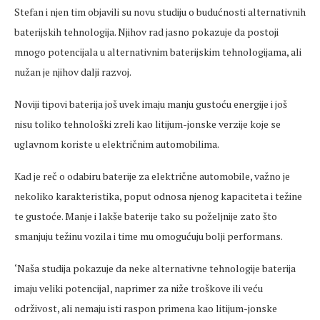
Stefan i njen tim objavili su novu studiju o budućnosti alternativnih
baterijskih tehnologija. Njihov rad jasno pokazuje da postoji
mnogo potencijala u alternativnim baterijskim tehnologijama, ali
nužan je njihov dalji razvoj.
Noviji tipovi baterija još uvek imaju manju gustoću energije i još
nisu toliko tehnološki zreli kao litijum-jonske verzije koje se
uglavnom koriste u električnim automobilima.
Kad je reč o odabiru baterije za električne automobile, važno je
nekoliko karakteristika, poput odnosa njenog kapaciteta i težine
te gustoće. Manje i lakše baterije tako su poželjnije zato što
smanjuju težinu vozila i time mu omogućuju bolji performans.
‘Naša studija pokazuje da neke alternativne tehnologije baterija
imaju veliki potencijal, naprimer za niže troškove ili veću
održivost, ali nemaju isti raspon primena kao litijum-jonske