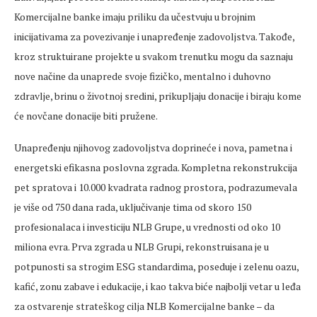
Komercijalne banke imaju priliku da učestvuju u brojnim
inicijativama za povezivanje i unapređenje zadovoljstva. Takođe,
kroz struktuirane projekte u svakom trenutku mogu da saznaju
nove načine da unaprede svoje fizičko, mentalno i duhovno
zdravlje, brinu o životnoj sredini, prikupljaju donacije i biraju kome
će novčane donacije biti pružene.
Unapređenju njihovog zadovoljstva doprineće i nova, pametna i
energetski efikasna poslovna zgrada. Kompletna rekonstrukcija
pet spratova i 10.000 kvadrata radnog prostora, podrazumevala
je više od 750 dana rada, uključivanje tima od skoro 150
profesionalaca i investiciju NLB Grupe, u vrednosti od oko 10
miliona evra. Prva zgrada u NLB Grupi, rekonstruisana je u
potpunosti sa strogim ESG standardima, poseduje i zelenu oazu,
kafić, zonu zabave i edukacije, i kao takva biće najbolji vetar u leđa
za ostvarenje strateškog cilja NLB Komercijalne banke – da