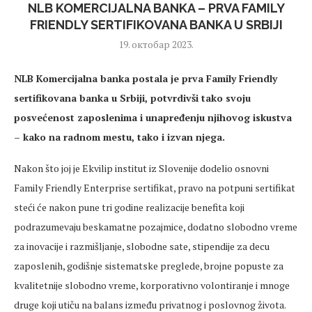
NLB KOMERCIJALNA BANKA – PRVA FAMILY
FRIENDLY SERTIFIKOVANA BANKA U SRBIJI
19. октобар 2023.
NLB Komercijalna banka postala je prva Family Friendly
sertifikovana banka u Srbiji, potvrdivši tako svoju
posvećenost zaposlenima i unapređenju njihovog iskustva
– kako na radnom mestu, tako i izvan njega.
Nakon što joj je Ekvilip institut iz Slovenije dodelio osnovni
Family Friendly Enterprise sertifikat, pravo na potpuni sertifikat
steći će nakon pune tri godine realizacije benefita koji
podrazumevaju beskamatne pozajmice, dodatno slobodno vreme
za inovacije i razmišljanje, slobodne sate, stipendije za decu
zaposlenih, godišnje sistematske preglede, brojne popuste za
kvalitetnije slobodno vreme, korporativno volontiranje i mnoge
druge koji utiču na balans između privatnog i poslovnog života.