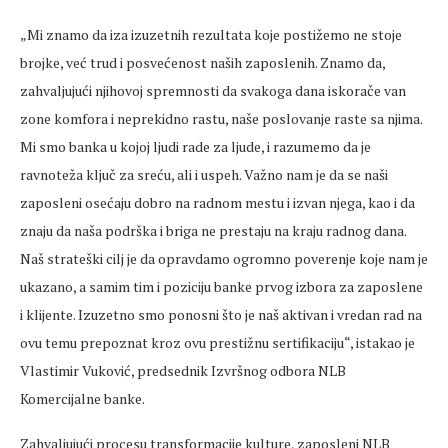
„Mi znamo da iza izuzetnih rezultata koje postižemo ne stoje
brojke, već trud i posvećenost naših zaposlenih. Znamo da,
zahvaljujući njihovoj spremnosti da svakoga dana iskorače van
zone komfora i neprekidno rastu, naše poslovanje raste sa njima.
Mi smo banka u kojoj ljudi rade za ljude, i razumemo da je
ravnoteža ključ za sreću, ali i uspeh. Važno nam je da se naši
zaposleni osećaju dobro na radnom mestu i izvan njega, kao i da
znaju da naša podrška i briga ne prestaju na kraju radnog dana.
Naš strateški cilj je da opravdamo ogromno poverenje koje nam je
ukazano, a samim tim i poziciju banke prvog izbora za zaposlene
i klijente. Izuzetno smo ponosni što je naš aktivan i vredan rad na
ovu temu prepoznat kroz ovu prestižnu sertifikaciju“, istakao je
Vlastimir Vuković, predsednik Izvršnog odbora NLB
Komercijalne banke.
Zahvaljujući procesu transformacije kulture, zaposleni NLB