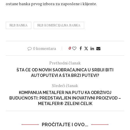
ostane banka prvog izbora za zaposlene i klijente.
NLB BANKA
NLB KOMERCIJALNA BANKA
0 komentara
0
Prethodni članak
ŠTA ĆE OD NOVIH SAOBRAĆAJNICA U SRBIJI BITI
AUTOPUTEVI A ŠTA BRZI PUTEVI?
Sledeći članak
KOMPANIJA METALFER NA PUTU KA ODRŽIVOJ
BUDUĆNOSTI: PREDSTAVLJEN INOVATIVNI PROIZVOD –
METALFER® ZELENI ČELIK
PROČITAJTE I OVO...