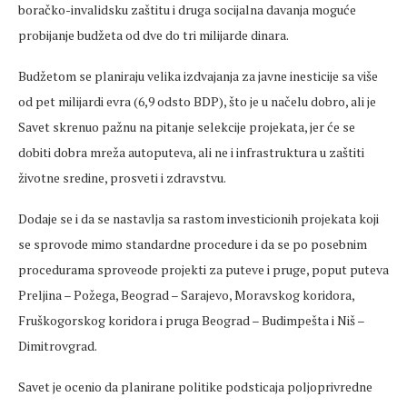
boračko-invalidsku zaštitu i druga socijalna davanja moguće
probijanje budžeta od dve do tri milijarde dinara.
Budžetom se planiraju velika izdvajanja za javne inesticije sa više
od pet milijardi evra (6,9 odsto BDP), što je u načelu dobro, ali je
Savet skrenuo pažnu na pitanje selekcije projekata, jer će se
dobiti dobra mreža autoputeva, ali ne i infrastruktura u zaštiti
životne sredine, prosveti i zdravstvu.
Dodaje se i da se nastavlja sa rastom investicionih projekata koji
se sprovode mimo standardne procedure i da se po posebnim
procedurama sproveode projekti za puteve i pruge, poput puteva
Preljina – Požega, Beograd – Sarajevo, Moravskog koridora,
Fruškogorskog koridora i pruga Beograd – Budimpešta i Niš –
Dimitrovgrad.
Savet je ocenio da planirane politike podsticaja poljoprivredne