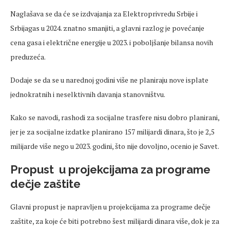
Naglašava se da će se izdvajanja za Elektroprivredu Srbije i
Srbijagas u 2024. znatno smanjiti, a glavni razlog je povećanje
cena gasa i električne energije u 2023. i poboljšanje bilansa novih
preduzeća.
Dodaje se da se u narednoj godini više ne planiraju nove isplate
jednokratnih i neselktivnih davanja stanovništvu.
Kako se navodi, rashodi za socijalne trasfere nisu dobro planirani,
jer je za socijalne izdatke planirano 157 milijardi dinara, što je 2,5
milijarde više nego u 2023. godini, što nije dovoljno, ocenio je Savet.
Propust u projekcijama za programe
dečje zaštite
Glavni propust je napravljen u projekcijama za programe dečje
zaštite, za koje će biti potrebno šest milijardi dinara više, dok je za