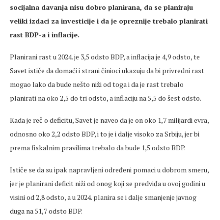
socijalna davanja nisu dobro planirana, da se planiraju
veliki izdaci za investicije i da je opreznije trebalo planirati
rast BDP-a i inflacije.
Planirani rast u 2024. je 3,5 odsto BDP, a inflacija je 4,9 odsto, te
Savet ističe da domaći i strani činioci ukazuju da bi privredni rast
mogao lako da bude nešto niži od toga i da je rast trebalo
planirati na oko 2,5 do tri odsto, a inflaciju na 5,5 do šest odsto.
Kada je reč o deficitu, Savet je naveo da je on oko 1,7 milijardi evra,
odnosno oko 2,2 odsto BDP, i to je i dalje visoko za Srbiju, jer bi
prema fiskalnim pravilima trebalo da bude 1,5 odsto BDP.
Ističe se da su ipak napravljeni određeni pomaci u dobrom smeru,
jer je planirani deficit niži od onog koji se predviđa u ovoj godini u
visini od 2,8 odsto, a u 2024. planira se i dalje smanjenje javnog
duga na 51,7 odsto BDP.