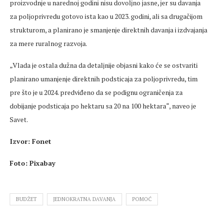
proizvodnje u narednoj godini nisu dovoljno jasne, jer su davanja
za poljoprivredu gotovo ista kao u 2023. godini, ali sa drugačijom
strukturom, a planirano je smanjenje direktnih davanja i izdvajanja
za mere ruralnog razvoja.
„Vlada je ostala dužna da detaljnije objasni kako će se ostvariti
planirano umanjenje direktnih podsticaja za poljoprivredu, tim
pre što je u 2024. predviđeno da se podignu ograničenja za
dobijanje podsticaja po hektaru sa 20 na 100 hektara“, naveo je
Savet.
Izvor: Fonet
Foto: Pixabay
BUDŽET
JEDNOKRATNA DAVANJA
POMOĆ