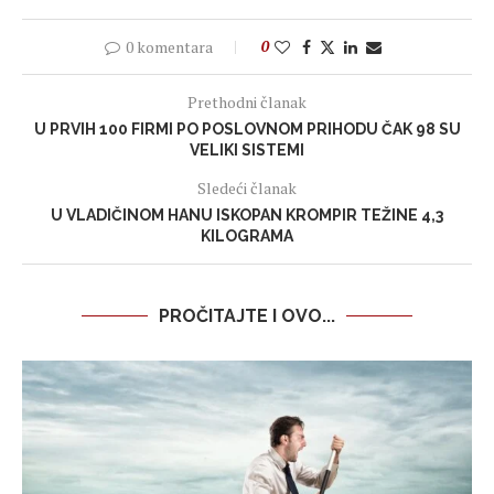
0 komentara
0
Prethodni članak
U PRVIH 100 FIRMI PO POSLOVNOM PRIHODU ČAK 98 SU
VELIKI SISTEMI
Sledeći članak
U VLADIČINOM HANU ISKOPAN KROMPIR TEŽINE 4,3
KILOGRAMA
PROČITAJTE I OVO...