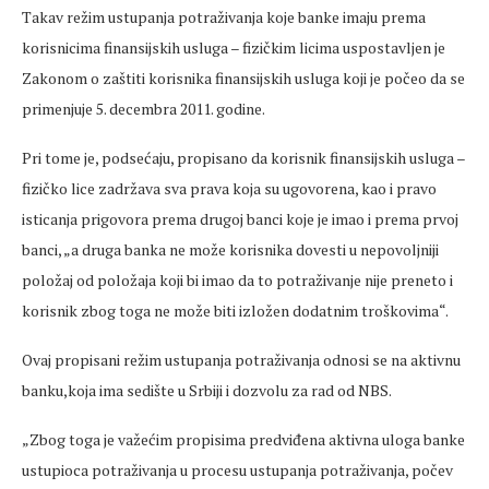
Takav režim ustupanja potraživanja koje banke imaju prema
korisnicima finansijskih usluga – fizičkim licima uspostavljen je
Zakonom o zaštiti korisnika finansijskih usluga koji je počeo da se
primenjuje 5. decembra 2011. godine.
Pri tome je, podsećaju, propisano da korisnik finansijskih usluga –
fizičko lice zadržava sva prava koja su ugovorena, kao i pravo
isticanja prigovora prema drugoj banci koje je imao i prema prvoj
banci, „a druga banka ne može korisnika dovesti u nepovoljniji
položaj od položaja koji bi imao da to potraživanje nije preneto i
korisnik zbog toga ne može biti izložen dodatnim troškovima“.
Ovaj propisani režim ustupanja potraživanja odnosi se na aktivnu
banku,koja ima sedište u Srbiji i dozvolu za rad od NBS.
„Zbog toga je važećim propisima predviđena aktivna uloga banke
ustupioca potraživanja u procesu ustupanja potraživanja, počev