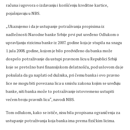
računa i ugovora o izdavanju i korišćenju kreditne kartice,
pojašnjavaju u NBS.
„Ukazujemo i da je ustupanje potraživanja propisima iz
nadležnosti Narodne banke Srbije prvi put uređeno Odlukom o
upravljanju rizicima banke iz 2007. godine koja je stupila na snagu
1. jula 2008. godine, kojom je bilo predviđeno da banka može
dospelo potraživanje da ustupi pravnom licu u Republici Srbiji
koje se pretežno bavi finansijskom delatnošću, pod uslovom da je
pokušala da ga naplati od dužnika, pri čemu banka i ovo pravno
lice ne mogu biti povezana lica u smislu zakona kojim se uređuju
banke, niti banka može to potraživanje istovremeno ustupiti
većem broju pravnih lica“, navodi NBS.
Tom odlukom, kako se ističe, nisu bila propisana ograničenja za
ustupanje potraživanja koja banka ima prema fizičkim licima.