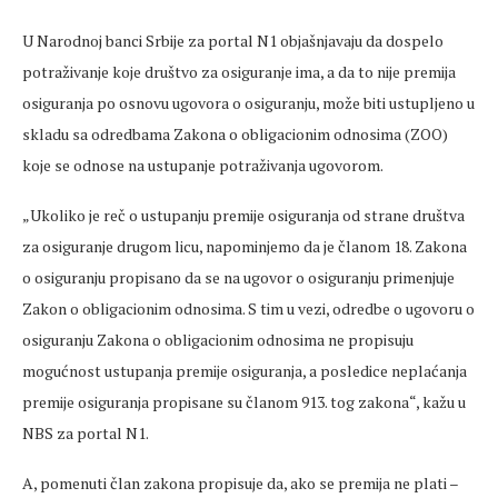
U Narodnoj banci Srbije za portal N1 objašnjavaju da dospelo
potraživanje koje društvo za osiguranje ima, a da to nije premija
osiguranja po osnovu ugovora o osiguranju, može biti ustupljeno u
skladu sa odredbama Zakona o obligacionim odnosima (ZOO)
koje se odnose na ustupanje potraživanja ugovorom.
„Ukoliko je reč o ustupanju premije osiguranja od strane društva
za osiguranje drugom licu, napominjemo da je članom 18. Zakona
o osiguranju propisano da se na ugovor o osiguranju primenjuje
Zakon o obligacionim odnosima. S tim u vezi, odredbe o ugovoru o
osiguranju Zakona o obligacionim odnosima ne propisuju
mogućnost ustupanja premije osiguranja, a posledice neplaćanja
premije osiguranja propisane su članom 913. tog zakona“, kažu u
NBS za portal N1.
A, pomenuti član zakona propisuje da, ako se premija ne plati –