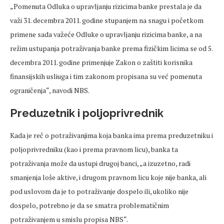
„Pomenuta Odluka o upravljanju rizicima banke prestala je da
važi 31. decembra 2011. godine stupanjem na snagu i početkom
primene sada važeće Odluke o upravljanju rizicima banke, a na
režim ustupanja potraživanja banke prema fizičkim licima se od 5.
decembra 2011. godine primenjuje Zakon o zaštiti korisnika
finansijskih usliuga i tim zakonom propisana su već pomenuta
ograničenja“, navodi NBS.
Preduzetnik i poljoprivrednik
Kada je reč o potraživanjima koja banka ima prema preduzetniku i
poljoprivredniku (kao i prema pravnom licu), banka ta
potraživanja može da ustupi drugoj banci, „a izuzetno, radi
smanjenja loše aktive, i drugom pravnom licu koje nije banka, ali
pod uslovom da je to potraživanje dospelo ili, ukoliko nije
dospelo, potrebno je da se smatra problematičnim
potraživanjem u smislu propisa NBS“.