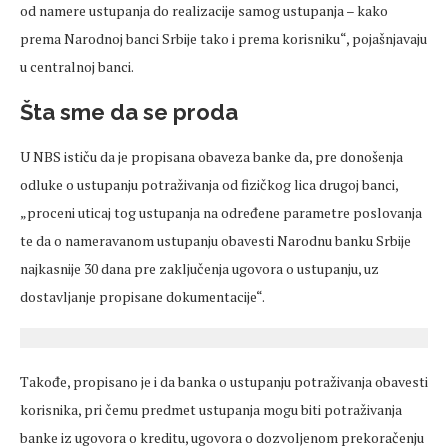
od namere ustupanja do realizacije samog ustupanja – kako
prema Narodnoj banci Srbije tako i prema korisniku“, pojašnjavaju
u centralnoj banci.
Šta sme da se proda
U NBS ističu da je propisana obaveza banke da, pre donošenja
odluke o ustupanju potraživanja od fizičkog lica drugoj banci,
„proceni uticaj tog ustupanja na određene parametre poslovanja
te da o nameravanom ustupanju obavesti Narodnu banku Srbije
najkasnije 30 dana pre zaključenja ugovora o ustupanju, uz
dostavljanje propisane dokumentacije“.
Takođe, propisano je i da banka o ustupanju potraživanja obavesti
korisnika, pri čemu predmet ustupanja mogu biti potraživanja
banke iz ugovora o kreditu, ugovora o dozvoljenom prekoračenju