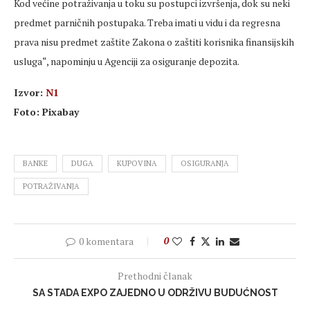
Kod većine potraživanja u toku su postupci izvršenja, dok su neki
predmet parničnih postupaka. Treba imati u vidu i da regresna
prava nisu predmet zaštite Zakona o zaštiti korisnika finansijskih
usluga“, napominju u Agenciji za osiguranje depozita.
Izvor:
N1
Foto: Pixabay
BANKE
DUGA
KUPOVINA
OSIGURANJA
POTRAŽIVANJA
0 komentara
0
Prethodni članak
SA STADA EXPO ZAJEDNO U ODRŽIVU BUDUĆNOST