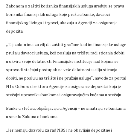
Zakonom o zaštiti korisnika finansijskih usluga uređuju se prava
korisnika finansijskih usluga koje pružaju banke, davaoci
finansijskog lizinga i trgovci, ukazuju u Agenciji za osiguranje
depozita.
„Taj zakon ima za cilj da zaštiti građane kad im finansijske usluge
pružaju davaoci usluga, koji posluju na tržištu radi sticanja dobiti,
u okviru svoje delatnosti. Finansijske institucije nad kojima se
sprovodi stečajni postupak ne vrše delatnost u cilju sticanja
dobiti, ne posluju na tržištu i ne pružaju usluge“, navode za portal
N1 u Odboru direktora Agencije za osiguranje depozitai koja je
stečajni upravnik u bankama i osiguravajućim kućama u stečaju.
Banke u stečaju, objašnjavaju u Agenciji – ne smatraju se bankama
u smislu Zakona o bankama.
„Jer nemaju dozvolu za rad NBS i ne obavljaju depozitne i