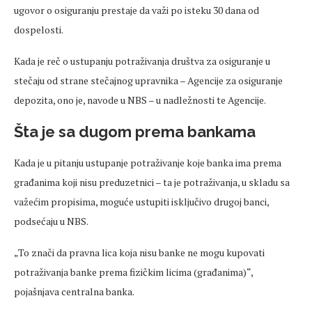
ugovor o osiguranju prestaje da važi po isteku 30 dana od
dospelosti.
Kada je reč o ustupanju potraživanja društva za osiguranje u
stečaju od strane stečajnog upravnika – Agencije za osiguranje
depozita, ono je, navode u NBS – u nadležnosti te Agencije.
Šta je sa dugom prema bankama
Kada je u pitanju ustupanje potraživanje koje banka ima prema
građanima koji nisu preduzetnici – ta je potraživanja, u skladu sa
važećim propisima, moguće ustupiti isključivo drugoj banci,
podsećaju u NBS.
„To znači da pravna lica koja nisu banke ne mogu kupovati
potraživanja banke prema fizičkim licima (građanima)“,
pojašnjava centralna banka.