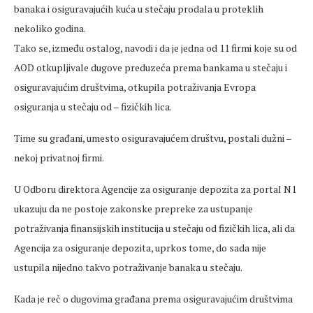
banaka i osiguravajućih kuća u stečaju prodala u proteklih
nekoliko godina.
Tako se, između ostalog, navodi i da je jedna od 11 firmi koje su od
AOD otkupljivale dugove preduzeća prema bankama u stečaju i
osiguravajućim društvima, otkupila potraživanja Evropa
osiguranja u stečaju od – fizičkih lica.
Time su građani, umesto osiguravajućem društvu, postali dužni –
nekoj privatnoj firmi.
U Odboru direktora Agencije za osiguranje depozita za portal N1
ukazuju da ne postoje zakonske prepreke za ustupanje
potraživanja finansijskih institucija u stečaju od fizičkih lica, ali da
Agencija za osiguranje depozita, uprkos tome, do sada nije
ustupila nijedno takvo potraživanje banaka u stečaju.
Kada je reč o dugovima građana prema osiguravajućim društvima