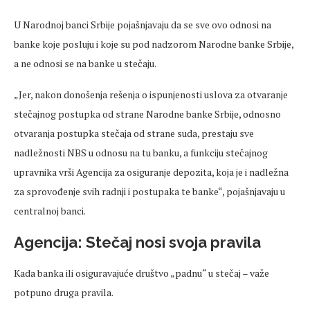
U Narodnoj banci Srbije pojašnjavaju da se sve ovo odnosi na
banke koje posluju i koje su pod nadzorom Narodne banke Srbije,
a ne odnosi se na banke u stečaju.
„Jer, nakon donošenja rešenja o ispunjenosti uslova za otvaranje
stečajnog postupka od strane Narodne banke Srbije, odnosno
otvaranja postupka stečaja od strane suda, prestaju sve
nadležnosti NBS u odnosu na tu banku, a funkciju stečajnog
upravnika vrši Agencija za osiguranje depozita, koja je i nadležna
za sprovođenje svih radnji i postupaka te banke“, pojašnjavaju u
centralnoj banci.
Agencija: Stečaj nosi svoja pravila
Kada banka ili osiguravajuće društvo „padnu“ u stečaj – važe
potpuno druga pravila.