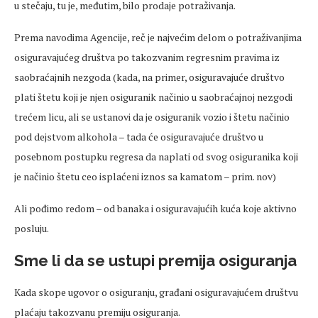
u stečaju, tu je, međutim, bilo prodaje potraživanja.
Prema navodima Agencije, reč je najvećim delom o potraživanjima
osiguravajućeg društva po takozvanim regresnim pravima iz
saobraćajnih nezgoda (kada, na primer, osiguravajuće društvo
plati štetu koji je njen osiguranik načinio u saobraćajnoj nezgodi
trećem licu, ali se ustanovi da je osiguranik vozio i štetu načinio
pod dejstvom alkohola – tada će osiguravajuće društvo u
posebnom postupku regresa da naplati od svog osiguranika koji
je načinio štetu ceo isplaćeni iznos sa kamatom – prim. nov)
Ali pođimo redom – od banaka i osiguravajućih kuća koje aktivno
posluju.
Sme li da se ustupi premija osiguranja
Kada skope ugovor o osiguranju, građani osiguravajućem društvu
plaćaju takozvanu premiju osiguranja.