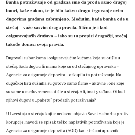
Banka potraživanje od građana sme da proda samo drugoj
banci, kaže zakon, te je bilo kakvo drugo trgovanje ovim
dugovima građana zabranjeno. Međutim, kada banka ode u
stečaj – važe sasvim druga pravila. Slično je i kod
osiguravajućih drušava – iako su tu propisi drugačiji, stečaj
takođe donosi svoja pravila.
Dugovali su bankama i osiguravajućim kućama koje su otišle u
stečaj. Sada duguju firmama koje su od stečajnog upravnika –
Agencije za osiguranje depozita – otkupila ta potraživanja. Na
dugačkoj listi dužnika su gotovo samo firme – aktivne i one koje
su same u međuvremenu otišle u stečaj. Ali, ima i građana. Otkud
njihovi dugovi u „paketu“ prodatih potraživanja?
U Izveštaju o stečaju koji je nedavno objavio Savet za borbu protiv
korupcije, navodi se spisak teško naplativih potraživanja koje je
Agencija za osiguranje depozita (AOD) kao stečajni upravnik