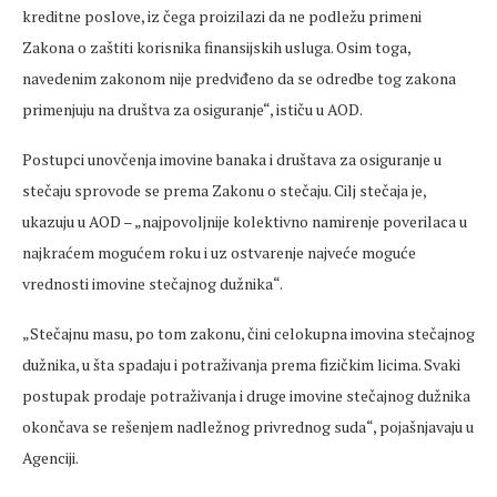
kreditne poslove, iz čega proizilazi da ne podležu primeni
Zakona o zaštiti korisnika finansijskih usluga. Osim toga,
navedenim zakonom nije predviđeno da se odredbe tog zakona
primenjuju na društva za osiguranje“, ističu u AOD.
Postupci unovčenja imovine banaka i društava za osiguranje u
stečaju sprovode se prema Zakonu o stečaju. Cilj stečaja je,
ukazuju u AOD – „najpovoljnije kolektivno namirenje poverilaca u
najkraćem mogućem roku i uz ostvarenje najveće moguće
vrednosti imovine stečajnog dužnika“.
„Stečajnu masu, po tom zakonu, čini celokupna imovina stečajnog
dužnika, u šta spadaju i potraživanja prema fizičkim licima. Svaki
postupak prodaje potraživanja i druge imovine stečajnog dužnika
okončava se rešenjem nadležnog privrednog suda“, pojašnjavaju u
Agenciji.