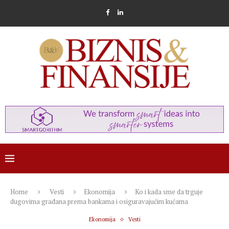
Home
Vesti
Ekonomija
Ko i kada sme da trguje
dugovima građana prema bankama i osiguravajućim kućama
Ekonomija
Vesti