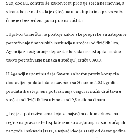
Sud, dodaju, kontroliše zakonitost prodaje stečajne imovine, a
strana koja smatra da je oštećena u postupku ima pravo žalbe
čime je obezbeđena puna pravna zaštita.
„Uprkos tome što ne postoje zakonske prepreke za ustupanje
potraživanja finansijskih institucija u stečaju od fizičkih lica,
Agencija za osiguranje depozita do sada nije ustupila nijedno
takvo potraživanje banaka u stečaju“, ističu u AOD.
U Agenciji napominju da je Savetu za borbu protiv korupcije
dostavljen podatak da su završno sa 30. junom 2021. godine
prodata ili ustupljena potraživanja osiguravajućih društava u
stečaju od fizičkih lica u iznosu od 9,8 miliona dinara.
„Reč je o potraživanjima koja se najvećim delom odnose na
regresna prava usled isplate iznosa osiguranja iz saobraćajnih
nezgoda i naknadu štete, a najveći deo je stariji od deset godina.