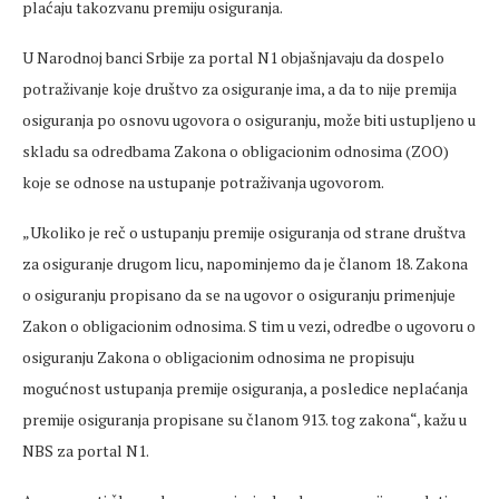
plaćaju takozvanu premiju osiguranja.
U Narodnoj banci Srbije za portal N1 objašnjavaju da dospelo
potraživanje koje društvo za osiguranje ima, a da to nije premija
osiguranja po osnovu ugovora o osiguranju, može biti ustupljeno u
skladu sa odredbama Zakona o obligacionim odnosima (ZOO)
koje se odnose na ustupanje potraživanja ugovorom.
„Ukoliko je reč o ustupanju premije osiguranja od strane društva
za osiguranje drugom licu, napominjemo da je članom 18. Zakona
o osiguranju propisano da se na ugovor o osiguranju primenjuje
Zakon o obligacionim odnosima. S tim u vezi, odredbe o ugovoru o
osiguranju Zakona o obligacionim odnosima ne propisuju
mogućnost ustupanja premije osiguranja, a posledice neplaćanja
premije osiguranja propisane su članom 913. tog zakona“, kažu u
NBS za portal N1.