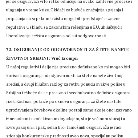
jer se osiguravači vrlo retko odlučuju na ovako zahtevne procese i
ulaganja u vreme krize. Okidači za buduća značajnija spajanja i
pripajanja na srpskom tržištu mogu biti predstojeće izmene
regulative u skladu sa zakonskim rešenjima u EU, uključujući i
liberalizaciju tržišta osiguranja od autoodgovornosti.
72. OSIGURANJE OD ODGOVORNOSTI ZA ŠTETE NANETE
ŽIVOTNOJ SREDINI: Vruć krompir
U našoj regulativi i dalje nije precizno definisano ko mi mogao biti
korisnik osiguranja od odgovornosti za štete nanete životnoj
sredini, a drugi ključan razlog za retku ponudu ovakve polise u
Srbiji su teškoće da se precizno i sveobuhvatno definiše osigurani
rizik. Kod nas, pokriće po osnovu osiguranja za štete nastale
ugrožavanjem čovekove okoline postoji samo ako je ono izazvano
iznenadnim i neočekivanim događajem, što je većinom slučaj i u
Evropskoj uniji. Ipak, jedan broj tamošnjih osiguravača je radi
sticanja konkurentske prednosti uveo novu, specijalnu polisu