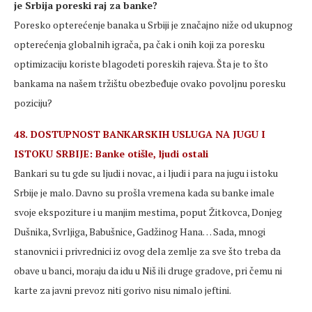
je Srbija poreski raj za banke?
Poresko opterećenje banaka u Srbiji je značajno niže od ukupnog
opterećenja globalnih igrača, pa čak i onih koji za poresku
optimizaciju koriste blagodeti poreskih rajeva. Šta je to što
bankama na našem tržištu obezbeđuje ovako povoljnu poresku
poziciju?
48. DOSTUPNOST BANKARSKIH USLUGA NA JUGU I
ISTOKU SRBIJE: Banke otišle, ljudi ostali
Bankari su tu gde su ljudi i novac, a i ljudi i para na jugu i istoku
Srbije je malo. Davno su prošla vremena kada su banke imale
svoje ekspoziture i u manjim mestima, poput Žitkovca, Donjeg
Dušnika, Svrljiga, Babušnice, Gadžinog Hana… Sada, mnogi
stanovnici i privrednici iz ovog dela zemlje za sve što treba da
obave u banci, moraju da idu u Niš ili druge gradove, pri čemu ni
karte za javni prevoz niti gorivo nisu nimalo jeftini.