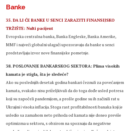
Banke
35. DA LI ĆE BANKE U SENCI ZARAZITI FINANSIJSKO
TRŽIŠTE: Nulti pacijent
Evropska centralna banka, Banka Engleske, Banka Amerike,
MMF i najveći globalni ulagači upozoravaju da banke u senci
predstavljaju izvor nove finansijske pometnje.
38. POSLOVANJE BANKARSKOG SEKTORA: Plima visokih
kamata je stigla, šta je sledeće?
Ako su poslednjih desetak godina bankari čeznuli za povećanjem
kamata, svakako nisu priželjkivali da do toga dođe usled potresa
koji su započeli pandemijom, a prošle godine su ih začinili rat u
Ukrajini i visoka inflacija. Stoga rast profitabilnosti banaka koji je
usledio sa zamahom neto prihoda od kamata nije doneo previše
optimizma u sektoru, s obzirom na spoznaju da negativne