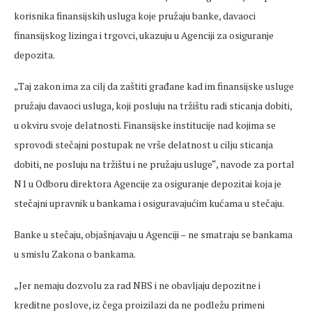
korisnika finansijskih usluga koje pružaju banke, davaoci
finansijskog lizinga i trgovci, ukazuju u Agenciji za osiguranje
depozita.
„Taj zakon ima za cilj da zaštiti građane kad im finansijske usluge
pružaju davaoci usluga, koji posluju na tržištu radi sticanja dobiti,
u okviru svoje delatnosti. Finansijske institucije nad kojima se
sprovodi stečajni postupak ne vrše delatnost u cilju sticanja
dobiti, ne posluju na tržištu i ne pružaju usluge“, navode za portal
N1 u Odboru direktora Agencije za osiguranje depozitai koja je
stečajni upravnik u bankama i osiguravajućim kućama u stečaju.
Banke u stečaju, objašnjavaju u Agenciji – ne smatraju se bankama
u smislu Zakona o bankama.
„Jer nemaju dozvolu za rad NBS i ne obavljaju depozitne i
kreditne poslove, iz čega proizilazi da ne podležu primeni