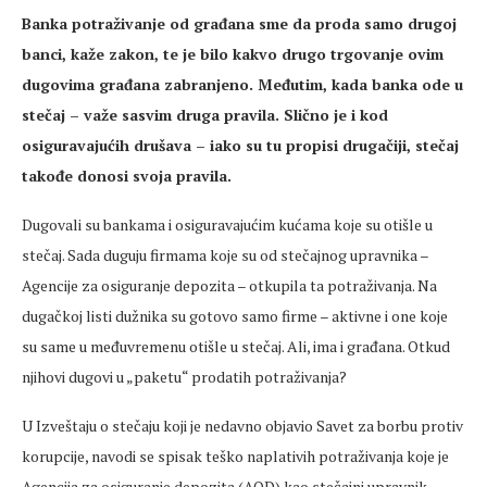
Banka potraživanje od građana sme da proda samo drugoj
banci, kaže zakon, te je bilo kakvo drugo trgovanje ovim
dugovima građana zabranjeno. Međutim, kada banka ode u
stečaj – važe sasvim druga pravila. Slično je i kod
osiguravajućih drušava – iako su tu propisi drugačiji, stečaj
takođe donosi svoja pravila.
Dugovali su bankama i osiguravajućim kućama koje su otišle u
stečaj. Sada duguju firmama koje su od stečajnog upravnika –
Agencije za osiguranje depozita – otkupila ta potraživanja. Na
dugačkoj listi dužnika su gotovo samo firme – aktivne i one koje
su same u međuvremenu otišle u stečaj. Ali, ima i građana. Otkud
njihovi dugovi u „paketu“ prodatih potraživanja?
U Izveštaju o stečaju koji je nedavno objavio Savet za borbu protiv
korupcije, navodi se spisak teško naplativih potraživanja koje je
Agencija za osiguranje depozita (AOD) kao stečajni upravnik