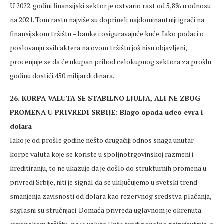
U 2022. godini finansijski sektor je ostvario rast od 5,8% u odnosu
na 2021. Tom rastu najviše su doprineli najdominantniji igrači na
finansijskom tržištu – banke i osiguravajuće kuće. Iako podaci o
poslovanju svih aktera na ovom tržištu još nisu objavljeni,
procenjuje se da će ukupan prihod celokupnog sektora za prošlu
godinu dostići 450 milijardi dinara.
26. KORPA VALUTA SE STABILNO LJULJA, ALI NE ZBOG
PROMENA U PRIVREDI SRBIJE: Blago opada udeo evra i
dolara
Iako je od prošle godine nešto drugačiji odnos snaga unutar
korpe valuta koje se koriste u spoljnotrgovinskoj razmeni i
kreditiranju, to ne ukazuje da je došlo do strukturnih promena u
privredi Srbije, niti je signal da se uključujemo u svetski trend
smanjenja zavisnosti od dolara kao rezervnog sredstva plaćanja,
saglasni su stručnjaci. Domaća privreda uglavnom je okrenuta