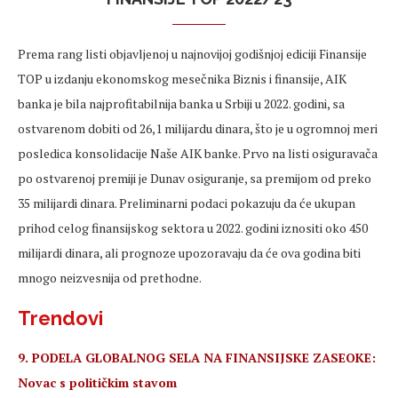
Prema rang listi objavljenoj u najnovijoj godišnjoj ediciji Finansije
TOP u izdanju ekonomskog mesečnika Biznis i finansije, AIK
banka je bila najprofitabilnija banka u Srbiji u 2022. godini, sa
ostvarenom dobiti od 26,1 milijardu dinara, što je u ogromnoj meri
posledica konsolidacije Naše AIK banke. Prvo na listi osiguravača
po ostvarenoj premiji je Dunav osiguranje, sa premijom od preko
35 milijardi dinara. Preliminarni podaci pokazuju da će ukupan
prihod celog finansijskog sektora u 2022. godini iznositi oko 450
milijardi dinara, ali prognoze upozoravaju da će ova godina biti
mnogo neizvesnija od prethodne.
Trendovi
9. PODELA GLOBALNOG SELA NA FINANSIJSKE ZASEOKE:
Novac s političkim stavom