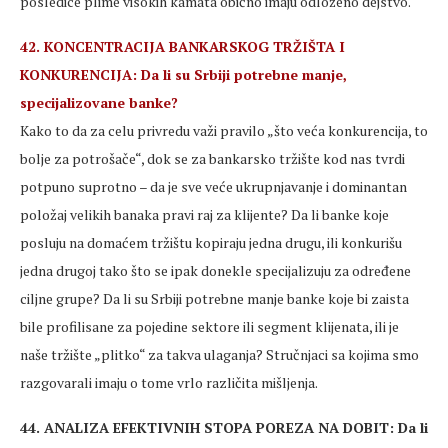
posledice plime visokih kamata obično imaju odloženo dejstvo.
42. KONCENTRACIJA BANKARSKOG TRŽIŠTA I
KONKURENCIJA: Da li su Srbiji potrebne manje,
specijalizovane banke?
Kako to da za celu privredu važi pravilo „što veća konkurencija, to
bolje za potrošače“, dok se za bankarsko tržište kod nas tvrdi
potpuno suprotno – da je sve veće ukrupnjavanje i dominantan
položaj velikih banaka pravi raj za klijente? Da li banke koje
posluju na domaćem tržištu kopiraju jedna drugu, ili konkurišu
jedna drugoj tako što se ipak donekle specijalizuju za određene
ciljne grupe? Da li su Srbiji potrebne manje banke koje bi zaista
bile profilisane za pojedine sektore ili segment klijenata, ili je
naše tržište „plitko“ za takva ulaganja? Stručnjaci sa kojima smo
razgovarali imaju o tome vrlo različita mišljenja.
44. ANALIZA EFEKTIVNIH STOPA POREZA NA DOBIT: Da li