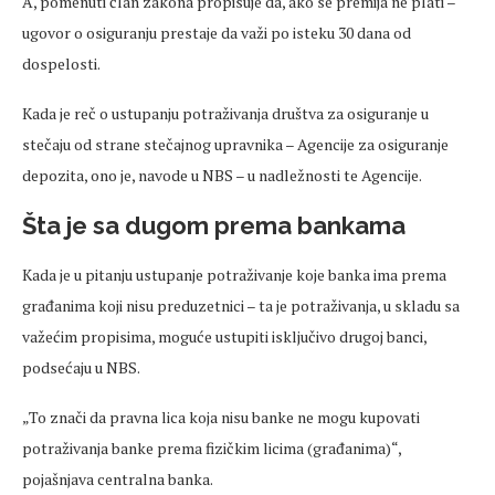
A, pomenuti član zakona propisuje da, ako se premija ne plati –
ugovor o osiguranju prestaje da važi po isteku 30 dana od
dospelosti.
Kada je reč o ustupanju potraživanja društva za osiguranje u
stečaju od strane stečajnog upravnika – Agencije za osiguranje
depozita, ono je, navode u NBS – u nadležnosti te Agencije.
Šta je sa dugom prema bankama
Kada je u pitanju ustupanje potraživanje koje banka ima prema
građanima koji nisu preduzetnici – ta je potraživanja, u skladu sa
važećim propisima, moguće ustupiti isključivo drugoj banci,
podsećaju u NBS.
„To znači da pravna lica koja nisu banke ne mogu kupovati
potraživanja banke prema fizičkim licima (građanima)“,
pojašnjava centralna banka.