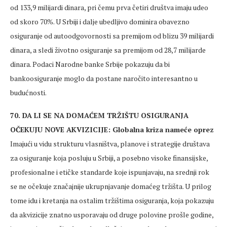
od 133,9 milijardi dinara, pri čemu prva četiri društva imaju udeo
od skoro 70%. U Srbiji i dalje ubedljivo dominira obavezno
osiguranje od autoodgovornosti sa premijom od blizu 39 milijardi
dinara, a sledi životno osiguranje sa premijom od 28,7 milijarde
dinara. Podaci Narodne banke Srbije pokazuju da bi
bankoosiguranje moglo da postane naročito interesantno u
budućnosti.
70. DA LI SE NA DOMAĆEM TRŽIŠTU OSIGURANJA
OČEKUJU NOVE AKVIZICIJE: Globalna kriza nameće oprez
Imajući u vidu strukturu vlasništva, planove i strategije društava
za osiguranje koja posluju u Srbiji, a posebno visoke finansijske,
profesionalne i etičke standarde koje ispunjavaju, na srednji rok
se ne očekuje značajnije ukrupnjavanje domaćeg tržišta. U prilog
tome idu i kretanja na ostalim tržištima osiguranja, koja pokazuju
da akvizicije znatno usporavaju od druge polovine prošle godine,