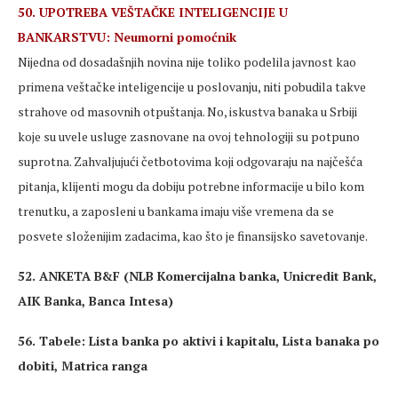
50. UPOTREBA VEŠTAČKE INTELIGENCIJE U
BANKARSTVU: Neumorni pomoćnik
Nijedna od dosadašnjih novina nije toliko podelila javnost kao
primena veštačke inteligencije u poslovanju, niti pobudila takve
strahove od masovnih otpuštanja. No, iskustva banaka u Srbiji
koje su uvele usluge zasnovane na ovoj tehnologiji su potpuno
suprotna. Zahvaljujući četbotovima koji odgovaraju na najčešća
pitanja, klijenti mogu da dobiju potrebne informacije u bilo kom
trenutku, a zaposleni u bankama imaju više vremena da se
posvete složenijim zadacima, kao što je finansijsko savetovanje.
52. ANKETA B&F (NLB Komercijalna banka, Unicredit Bank,
AIK Banka, Banca Intesa)
56. Tabele: Lista banka po aktivi i kapitalu, Lista banaka po
dobiti, Matrica ranga