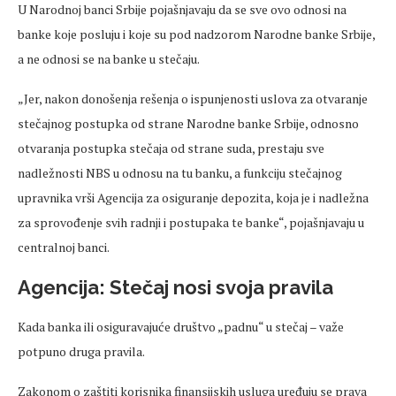
U Narodnoj banci Srbije pojašnjavaju da se sve ovo odnosi na
banke koje posluju i koje su pod nadzorom Narodne banke Srbije,
a ne odnosi se na banke u stečaju.
„Jer, nakon donošenja rešenja o ispunjenosti uslova za otvaranje
stečajnog postupka od strane Narodne banke Srbije, odnosno
otvaranja postupka stečaja od strane suda, prestaju sve
nadležnosti NBS u odnosu na tu banku, a funkciju stečajnog
upravnika vrši Agencija za osiguranje depozita, koja je i nadležna
za sprovođenje svih radnji i postupaka te banke“, pojašnjavaju u
centralnoj banci.
Agencija: Stečaj nosi svoja pravila
Kada banka ili osiguravajuće društvo „padnu“ u stečaj – važe
potpuno druga pravila.
Zakonom o zaštiti korisnika finansijskih usluga uređuju se prava