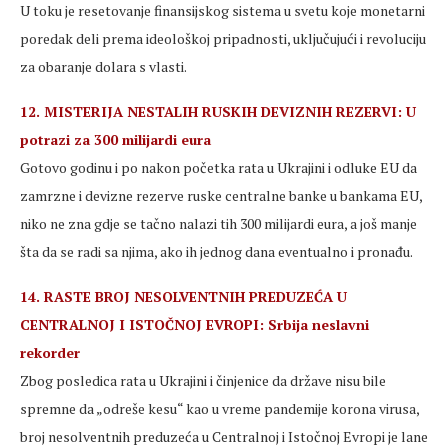
U toku je resetovanje finansijskog sistema u svetu koje monetarni
poredak deli prema ideološkoj pripadnosti, uključujući i revoluciju
za obaranje dolara s vlasti.
12. MISTERIJA NESTALIH RUSKIH DEVIZNIH REZERVI: U
potrazi za 300 milijardi eura
Gotovo godinu i po nakon početka rata u Ukrajini i odluke EU da
zamrzne i devizne rezerve ruske centralne banke u bankama EU,
niko ne zna gdje se tačno nalazi tih 300 milijardi eura, a još manje
šta da se radi sa njima, ako ih jednog dana eventualno i pronađu.
14. RASTE BROJ NESOLVENTNIH PREDUZEĆA U
CENTRALNOJ I ISTOČNOJ EVROPI: Srbija neslavni
rekorder
Zbog posledica rata u Ukrajini i činjenice da države nisu bile
spremne da „odreše kesu“ kao u vreme pandemije korona virusa,
broj nesolventnih preduzeća u Centralnoj i Istočnoj Evropi je lane