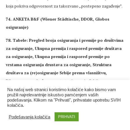
koja pokriva odgovornost za takozvano „postepeno zagađenje”.
74. ANKETA B&F (Wiener Städtische, DDOR, Globos
osiguranje)
78. Tabele: Pregled broja osiguranja i premije po društvima
za osiguranje, Ukupna premija i raspored premije društava
za osiguranje, Ukupna premija i raspored premije po
vrstama osiguranja drustava za osiguranje, Struktura
društava za (re)osiguranje Srbije prema vlasništvu,
Bilansna suma društava za (re)osiguranje Srbije prema
vlasništvu, Struktura aktive, Ukupna premija prema vrstama
Na našoj web stranici koristimo kolačiće kako bismo vam
pružili najrelevantnije iskustvo pamćenjem vaših
osiguranja
podešavanja. Klikom na "Prihvati", prihvatate upotrebu SVIH
kolačića.
Lizing
Podešavanja kolačića
PRIHVATI
83. ANALIZA LIZING TRŽIŠTA U REPUBLICI SRBIJI: Rast