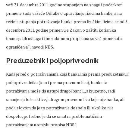
važi 31. decembra 2011. godine stupanjem na snagu i početkom
primene sada važeće Odluke o upravljanju rizicima banke, a na
režim ustupanja potraživanja banke prema fizičkim licima se od 5.
decembra 2011. godine primenjuje Zakon o zaštiti korisnika
finansijskih usliuga i tim zakonom propisana su već pomenuta
ograničenja“, navodi NBS.
Preduzetnik i poljoprivrednik
Kada je reč o potraživanjima koja banka ima prema preduzetniku i
poljoprivredniku (kao i prema pravnom licu), banka ta
potraživanja može da ustupi drugoj banci, „a izuzetno, radi
smanjenja loše aktive, i drugom pravnom licu koje nije banka, ali
pod uslovom da je to potraživanje dospelo ili, ukoliko nije
dospelo, potrebno je da se smatra problematičnim
potraživanjem u smislu propisa NBS“.