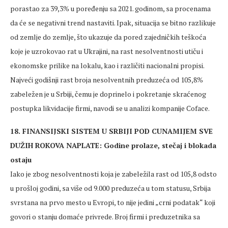
porastao za 39,3% u poređenju sa 2021. godinom, sa procenama
da će se negativni trend nastaviti. Ipak, situacija se bitno razlikuje
od zemlje do zemlje, što ukazuje da pored zajedničkih teškoća
koje je uzrokovao rat u Ukrajini, na rast nesolventnosti utiču i
ekonomske prilike na lokalu, kao i različiti nacionalni propisi.
Najveći godišnji rast broja nesolventnih preduzeća od 105,8%
zabeležen je u Srbiji, čemu je doprinelo i pokretanje skraćenog
postupka likvidacije firmi, navodi se u analizi kompanije Coface.
18. FINANSIJSKI SISTEM U SRBIJI POD CUNAMIJEM SVE
DUŽIH ROKOVA NAPLATE: Godine prolaze, stečaj i blokada
ostaju
Iako je zbog nesolventnosti koja je zabeležila rast od 105,8 odsto
u prošloj godini, sa više od 9.000 preduzeća u tom statusu, Srbija
svrstana na prvo mesto u Evropi, to nije jedini „crni podatak“ koji
govori o stanju domaće privrede. Broj firmi i preduzetnika sa