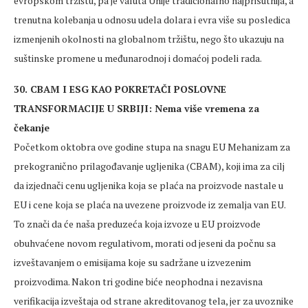
evropskom tržištu, pa je valuta Unije tradicionalno najprisutnija, a
trenutna kolebanja u odnosu udela dolara i evra više su posledica
izmenjenih okolnosti na globalnom tržištu, nego što ukazuju na
suštinske promene u međunarodnoj i domaćoj podeli rada.
30. CBAM I ESG KAO POKRETAČI POSLOVNE
TRANSFORMACIJE U SRBIJI: Nema više vremena za
čekanje
Početkom oktobra ove godine stupa na snagu EU Mehanizam za
prekogranično prilagođavanje ugljenika (CBAM), koji ima za cilj
da izjednači cenu ugljenika koja se plaća na proizvode nastale u
EU i cene koja se plaća na uvezene proizvode iz zemalja van EU.
To znači da će naša preduzeća koja izvoze u EU proizvode
obuhvaćene novom regulativom, morati od jeseni da počnu sa
izveštavanjem o emisijama koje su sadržane u izvezenim
proizvodima. Nakon tri godine biće neophodna i nezavisna
verifikacija izveštaja od strane akreditovanog tela, jer za uvoznike