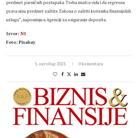
predmet parničnih postupaka. Treba imati u vidu i da regresna
prava nisu predmet zaštite Zakona o zaštiti korisnika finansijskih
usluga“, napominju u Agenciji za osiguranje depozita.
Izvor:
N1
Foto: Pixabay
5. октобар 2023.
0 komentara