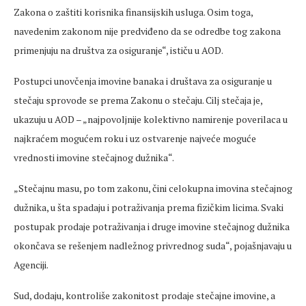
Zakona o zaštiti korisnika finansijskih usluga. Osim toga,
navedenim zakonom nije predviđeno da se odredbe tog zakona
primenjuju na društva za osiguranje“, ističu u AOD.
Postupci unovčenja imovine banaka i društava za osiguranje u
stečaju sprovode se prema Zakonu o stečaju. Cilj stečaja je,
ukazuju u AOD – „najpovoljnije kolektivno namirenje poverilaca u
najkraćem mogućem roku i uz ostvarenje najveće moguće
vrednosti imovine stečajnog dužnika“.
„Stečajnu masu, po tom zakonu, čini celokupna imovina stečajnog
dužnika, u šta spadaju i potraživanja prema fizičkim licima. Svaki
postupak prodaje potraživanja i druge imovine stečajnog dužnika
okončava se rešenjem nadležnog privrednog suda“, pojašnjavaju u
Agenciji.
Sud, dodaju, kontroliše zakonitost prodaje stečajne imovine, a