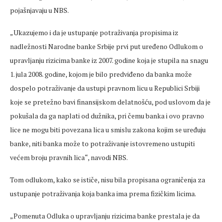
pojašnjavaju u NBS.
„Ukazujemo i da je ustupanje potraživanja propisima iz
nadležnosti Narodne banke Srbije prvi put uređeno Odlukom o
upravljanju rizicima banke iz 2007. godine koja je stupila na snagu
1. jula 2008. godine, kojom je bilo predviđeno da banka može
dospelo potraživanje da ustupi pravnom licu u Republici Srbiji
koje se pretežno bavi finansijskom delatnošću, pod uslovom da je
pokušala da ga naplati od dužnika, pri čemu banka i ovo pravno
lice ne mogu biti povezana lica u smislu zakona kojim se uređuju
banke, niti banka može to potraživanje istovremeno ustupiti
većem broju pravnih lica“, navodi NBS.
Tom odlukom, kako se ističe, nisu bila propisana ograničenja za
ustupanje potraživanja koja banka ima prema fizičkim licima.
„Pomenuta Odluka o upravljanju rizicima banke prestala je da