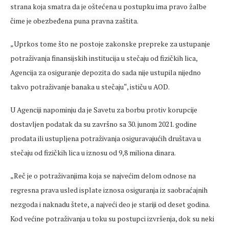
strana koja smatra da je oštećena u postupku ima pravo žalbe
čime je obezbeđena puna pravna zaštita.
„Uprkos tome što ne postoje zakonske prepreke za ustupanje
potraživanja finansijskih institucija u stečaju od fizičkih lica,
Agencija za osiguranje depozita do sada nije ustupila nijedno
takvo potraživanje banaka u stečaju“, ističu u AOD.
U Agenciji napominju da je Savetu za borbu protiv korupcije
dostavljen podatak da su završno sa 30. junom 2021. godine
prodata ili ustupljena potraživanja osiguravajućih društava u
stečaju od fizičkih lica u iznosu od 9,8 miliona dinara.
„Reč je o potraživanjima koja se najvećim delom odnose na
regresna prava usled isplate iznosa osiguranja iz saobraćajnih
nezgoda i naknadu štete, a najveći deo je stariji od deset godina.
Kod većine potraživanja u toku su postupci izvršenja, dok su neki