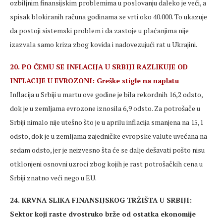
ozbiljnim finansijskim problemima u poslovanju daleko je veći, a
spisak blokiranih računa godinama se vrti oko 40.000. To ukazuje
da postoji sistemski problem i da zastoje u plaćanjima nije
izazvala samo kriza zbog kovida i nadovezujući rat u Ukrajini.
20. PO ČEMU SE INFLACIJA U SRBIJI RAZLIKUJE OD
INFLACIJE U EVROZONI: Greške stigle na naplatu
Inflacija u Srbiji u martu ove godine je bila rekordnih 16,2 odsto,
dok je u zemljama evrozone iznosila 6,9 odsto. Za potrošače u
Srbiji nimalo nije utešno što je u aprilu inflacija smanjena na 15,1
odsto, dok je u zemljama zajedničke evropske valute uvećana na
sedam odsto, jer je neizvesno šta će se dalje dešavati pošto nisu
otklonjeni osnovni uzroci zbog kojih je rast potrošačkih cena u
Srbiji znatno veći nego u EU.
24. KRVNA SLIKA FINANSIJSKOG TRŽIŠTA U SRBIJI:
Sektor koji raste dvostruko brže od ostatka ekonomije