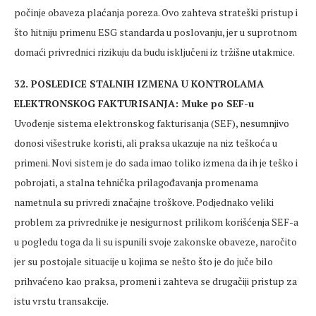
počinje obaveza plaćanja poreza. Ovo zahteva strateški pristup i
što hitniju primenu ESG standarda u poslovanju, jer u suprotnom
domaći privrednici rizikuju da budu isključeni iz tržišne utakmice.
32. POSLEDICE STALNIH IZMENA U KONTROLAMA
ELEKTRONSKOG FAKTURISANJA: Muke po SEF-u
Uvođenje sistema elektronskog fakturisanja (SEF), nesumnjivo
donosi višestruke koristi, ali praksa ukazuje na niz teškoća u
primeni. Novi sistem je do sada imao toliko izmena da ih je teško i
pobrojati, a stalna tehnička prilagođavanja promenama
nametnula su privredi značajne troškove. Podjednako veliki
problem za privrednike je nesigurnost prilikom korišćenja SEF-a
u pogledu toga da li su ispunili svoje zakonske obaveze, naročito
jer su postojale situacije u kojima se nešto što je do juče bilo
prihvaćeno kao praksa, promeni i zahteva se drugačiji pristup za
istu vrstu transakcije.