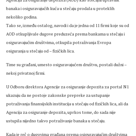
banaka i osiguravajućih kuća u stečaju prodala u proteklih
nekoliko godina.
Tako se, između ostalog, navodi i da je jedna od 11 firmi koje su od
AOD otkupljivale dugove preduzeća prema bankama u stečaju i
osiguravajućim društvima, otkupila potraživanja Evropa
osiguranja u stečaju od – fizičkih lica.
Time su građani, umesto osiguravajućem društvu, postali dužni –
nekoj privatnoj firmi.
U Odboru direktora Agencije za osiguranje depozita za portal N1
ukazuju da ne postoje zakonske prepreke za ustupanje
potraživanja finansijskih institucija u stečaju od fizičkih lica, ali da
Agencija za osiguranje depozita, uprkos tome, do sada nije
ustupila nijedno takvo potraživanje banaka u stečaju.
Kada je reč o dugovima građana prema osiguravajućim društvima