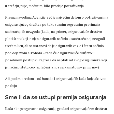
u stečaju, tu je, međutim, bilo prodaje potraživanja.
Prema navodima Agencije, reč je najvećim delom o potraživanjima
osiguravajućeg društva po takozvanim regresnim pravima iz
saobraćajnih nezgoda (kada, na primer, osiguravajuće društvo
plati štetu koji je njen osiguranik načinio u saobraćajnoj nezgodi
trećem licu, ali se ustanovi da je osiguranik vozio i štetu načinio
pod dejstvom alkohola – tada će osiguravajuće društvo u
posebnom postupku regresa da naplati od svog osiguranika koji
je načinio štetu ceo isplaćeni iznos sa kamatom – prim. nov)
Ali pođimo redom – od banaka i osiguravajućih kuća koje aktivno
posluju.
Sme li da se ustupi premija osiguranja
Kada skope ugovor o osiguranju, građani osiguravajućem društvu