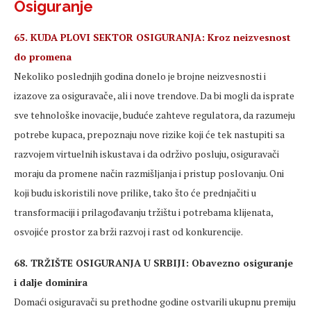
Osiguranje
65. KUDA PLOVI SEKTOR OSIGURANJA: Kroz neizvesnost
do promena
Nekoliko poslednjih godina donelo je brojne neizvesnosti i
izazove za osiguravače, ali i nove trendove. Da bi mogli da isprate
sve tehnološke inovacije, buduće zahteve regulatora, da razumeju
potrebe kupaca, prepoznaju nove rizike koji će tek nastupiti sa
razvojem virtuelnih iskustava i da održivo posluju, osiguravači
moraju da promene način razmišljanja i pristup poslovanju. Oni
koji budu iskoristili nove prilike, tako što će prednjačiti u
transformaciji i prilagođavanju tržištu i potrebama klijenata,
osvojiće prostor za brži razvoj i rast od konkurencije.
68. TRŽIŠTE OSIGURANJA U SRBIJI: Obavezno osiguranje
i dalje dominira
Domaći osiguravači su prethodne godine ostvarili ukupnu premiju