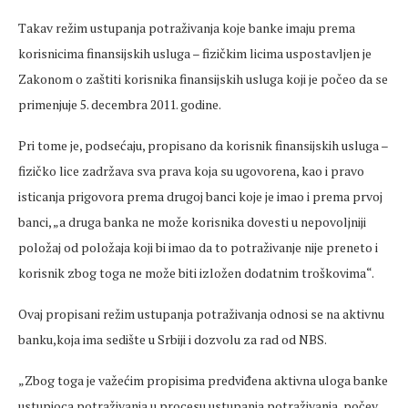
Takav režim ustupanja potraživanja koje banke imaju prema
korisnicima finansijskih usluga – fizičkim licima uspostavljen je
Zakonom o zaštiti korisnika finansijskih usluga koji je počeo da se
primenjuje 5. decembra 2011. godine.
Pri tome je, podsećaju, propisano da korisnik finansijskih usluga –
fizičko lice zadržava sva prava koja su ugovorena, kao i pravo
isticanja prigovora prema drugoj banci koje je imao i prema prvoj
banci, „a druga banka ne može korisnika dovesti u nepovoljniji
položaj od položaja koji bi imao da to potraživanje nije preneto i
korisnik zbog toga ne može biti izložen dodatnim troškovima“.
Ovaj propisani režim ustupanja potraživanja odnosi se na aktivnu
banku,koja ima sedište u Srbiji i dozvolu za rad od NBS.
„Zbog toga je važećim propisima predviđena aktivna uloga banke
ustupioca potraživanja u procesu ustupanja potraživanja, počev