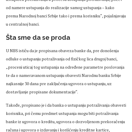
od namere ustupanja do realizacije samog ustupanja – kako
prema Narodnoj banci Srbije tako i prema korisniku“, pojašnjavaju
u centralnoj banci.
Šta sme da se proda
U NBS ističu da je propisana obaveza banke da, pre donošenja
odluke o ustupanju potraživanja od fizičkog lica drugoj banci,
„proceni uticaj tog ustupanja na određene parametre poslovanja
te da o nameravanom ustupanju obavesti Narodnu banku Srbije
najkasnije 30 dana pre zaključenja ugovora o ustupanju, uz
dostavljanje propisane dokumentacije“.
Takođe, propisano je i da banka o ustupanju potraživanja obavesti
korisnika, pri čemu predmet ustupanja mogu biti potraživanja
banke iz ugovora o kreditu, ugovora o dozvoljenom prekoračenju
računa i ugovora o izdavanju i korišćenju kreditne kartice,