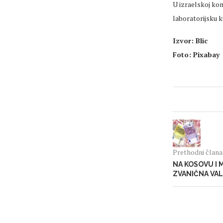
U izraelskoj kom
laboratorijsku ku
Izvor: Blic
Foto: Pixabay
Prethodni član
NA KOSOVU I 
ZVANIČNA VA