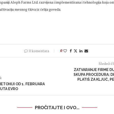
paniji Aleph Farms Ltd. razvijena i implementirana i tehnologija koja o
ltivaciju mesnog tkiva iz ćelija goveda.
0 komentara
0
Sledeći č
ZATVARANJE FIRME DU
SKUPA PROCEDURA: D
ak
PLATIŠ ZA KLJUČ, P
METOHIJI OD 1. FEBRUARA
LUTA EVRO
PROČITAJTE I OVO...