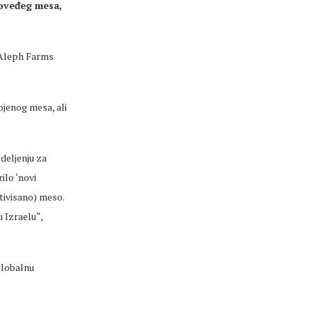
goveđeg mesa,
 Aleph Farms
ojenog mesa, ali
deljenju za
ilo ‘novi
ltivisano) meso.
 Izraelu“,
 globalnu