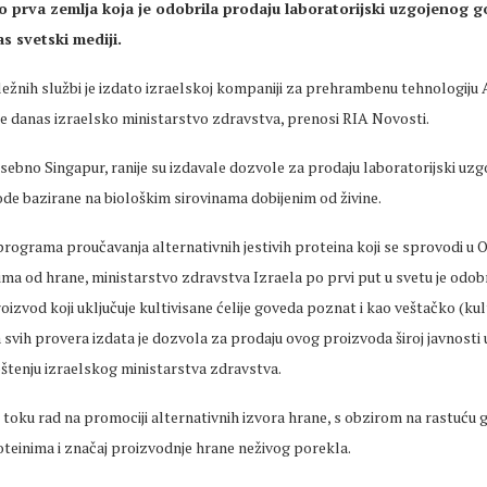
ao prva zemlja koja je odobrila prodaju laboratorijski uzgojenog 
s svetski mediji.
ežnih službi je izdato izraelskoj kompaniji za prehrambenu tehnologiju
 je danas izraelsko ministarstvo zdravstva, prenosi RIA Novosti.
ebno Singapur, ranije su izdavale dozvole za prodaju laboratorijski uzg
de bazirane na biološkim sirovinama dobijenim od živine.
programa proučavanja alternativnih jestivih proteina koji se sprovodi u O
cima od hrane, ministarstvo zdravstva Izraela po prvi put u svetu je odobr
izvod koji uključuje kultivisane ćelije goveda poznat i kao veštačko (ku
vih provera izdata je dozvola za prodaju ovog proizvoda široj javnosti u
pštenju izraelskog ministarstva zdravstva.
u toku rad na promociji alternativnih izvora hrane, s obzirom na rastuću
oteinima i značaj proizvodnje hrane neživog porekla.