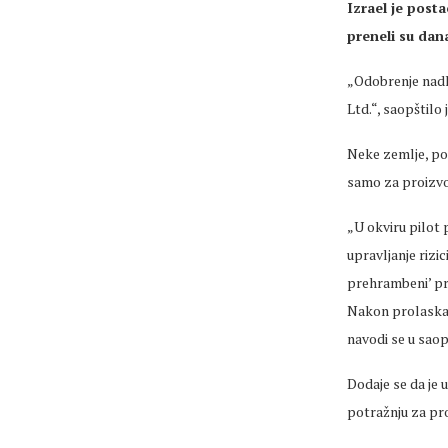
Izrael je post
preneli su dana
„Odobrenje nadl
Ltd.“, saopštilo
Neke zemlje, pos
samo za proizvo
„U okviru pilot 
upravljanje rizi
prehrambeni’ pro
Nakon prolaska s
navodi se u sao
Dodaje se da je 
potražnju za pr