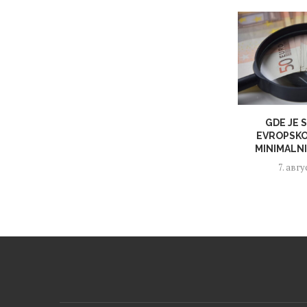
GDE JE 
EVROPSKO
MINIMALN
7. авгу