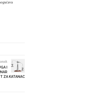
mogućava
lanak
GA I
INAR
ET ZA KATANAC