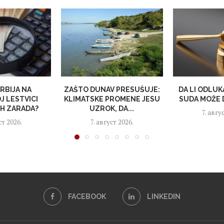
SRBIJA NA
ZAŠTO DUNAV PRESUŠUJE:
DA LI ODLU
J LESTVICI
KLIMATSKE PROMENE JESU
SUDA MOŽE D
IH ZARADA?
UZROK, DA...
7. авгу
ст 2026.
7. август 2026.
FACEBOOK
LINKEDIN