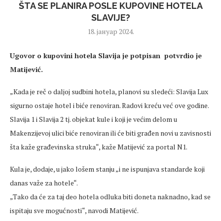
ŠTA SE PLANIRA POSLE KUPOVINE HOTELA
SLAVIJE?
18. јануар 2024.
Ugovor o kupovini hotela Slavija je potpisan potvrdio je
Matijević.
„Kada je reč o daljoj sudbini hotela, planovi su sledeći: Slavija Lux
sigurno ostaje hotel i biće renoviran. Radovi kreću već ove godine.
Slavija 1 i Slavija 2 tj. objekat kule i koji je većim delom u
Makenzijevoj ulici biće renoviran ili će biti građen novi u zavisnosti
šta kaže građevinska struka“, kaže Matijević za portal N1.
Kula je, dodaje, u jako lošem stanju „i ne ispunjava standarde koji
danas važe za hotele“.
„Tako da će za taj deo hotela odluka biti doneta naknadno, kad se
ispitaju sve mogućnosti“, navodi Matijević.