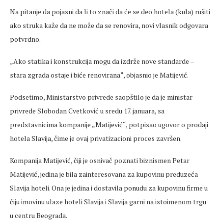
Na pitanje da pojasni da li to znači da će se deo hotela (kula) rušiti
ako struka kaže da ne može da se renovira, novi vlasnik odgovara
potvrdno.
„Ako statika i konstrukcija mogu da izdrže nove standarde –
stara zgrada ostaje i biće renovirana“, objasnio je Matijević.
Podsetimo, Ministarstvo privrede saopštilo je da je ministar
privrede Slobodan Cvetković u sredu 17. januara, sa
predstavnicima kompanije „Matijević“, potpisao ugovor o prodaji
hotela Slavija, čime je ovaj privatizacioni proces završen.
Kompanija Matijević, čiji je osnivač poznati biznismen Petar
Matijević, jedina je bila zainteresovana za kupovinu preduzeća
Slavija hoteli. Ona je jedina i dostavila ponudu za kupovinu firme u
čiju imovinu ulaze hoteli Slavija i Slavija garni na istoimenom trgu
u centru Beograda.