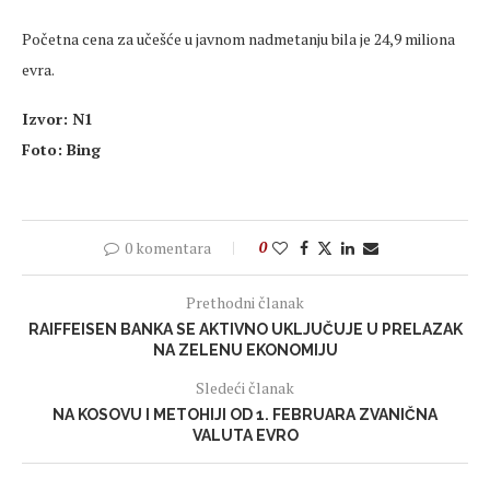
Početna cena za učešće u javnom nadmetanju bila je 24,9 miliona
evra.
Izvor: N1
Foto: Bing
0 komentara
0
Prethodni članak
RAIFFEISEN BANKA SE AKTIVNO UKLJUČUJE U PRELAZAK
NA ZELENU EKONOMIJU
Sledeći članak
NA KOSOVU I METOHIJI OD 1. FEBRUARA ZVANIČNA
VALUTA EVRO