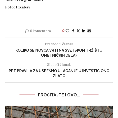
Foto: Pixabay
0 komentara
0
Prethodni članak
KOLIKO SE NOVCA VRTI NA SVETSKOM TRŽIŠTU
UMETNIČKIH DELA?
Sledeći članak
PET PRAVILA ZA USPEŠNO ULAGANJE U INVESTICIONO
ZLATO
PROČITAJTE I OVO...