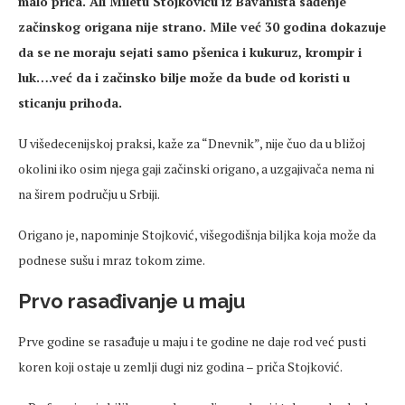
malo priča. Ali Miletu Stojkoviću iz Bavaništa sađenje
začinskog origana nije strano. Mile već 30 godina dokazuje
da se ne moraju sejati samo pšenica i kukuruz, krompir i
luk….već da i začinsko bilje može da bude od koristi u
sticanju prihoda.
U višedecenijskoj praksi, kaže za “Dnevnik”, nije čuo da u bližoj
okolini iko osim njega gaji začinski origano, a uzgajivača nema ni
na širem području u Srbiji.
Origano je, napominje Stojković, višegodišnja biljka koja može da
podnese sušu i mraz tokom zime.
Prvo rasađivanje u maju
Prve godine se rasađuje u maju i te godine ne daje rod već pusti
koren koji ostaje u zemlji dugi niz godina – priča Stojković.