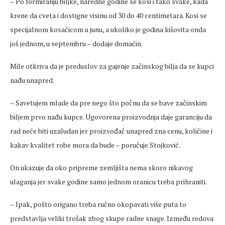
– Po formiranju biljke, naredne godine se kosi i tako svake, kada
krene da cveta i dostigne visinu od 30 do 40 centimetara. Kosi se
specijalnom kosačicom u junu, a ukoliko je godina kišovita onda
još jednom, u septembru – dodaje domaćin.
Mile otkriva da je preduslov za gajenje začinskog bilja da se kupci
nađu unapred.
– Savetujem mlade da pre nego što počnu da se bave začinskim
biljem prvo nađu kupce. Ugovorena proizvodnja daje garanciju da
rad neće biti uzaludan jer proizvođač unapred zna cenu, količine i
kakav kvalitet robe mora da bude – poručuje Stojković.
On ukazuje da oko pripreme zemljišta nema skoro nikavog
ulaganja jer svake godine samo jednom oranicu treba prihraniti.
– Ipak, pošto origano treba ručno okopavati više puta to
predstavlja veliki trošak zbog skupe radne snage. Između redova