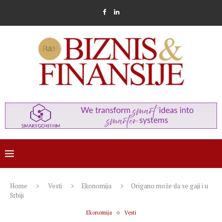
Home
Vesti
Ekonomija
Origano može da se gaji i u
Srbiji
Ekonomija
Vesti