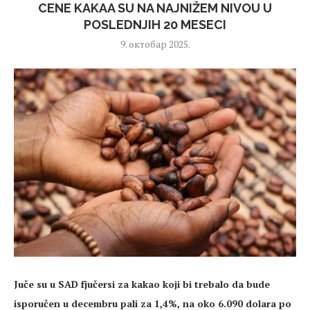
CENE KAKAA SU NA NAJNIŽEM NIVOU U
POSLEDNJIH 20 MESECI
9. октобар 2025.
Juče su u SAD fjučersi za kakao koji bi trebalo da bude
isporučen u decembru pali za 1,4%, na oko 6.090 dolara po