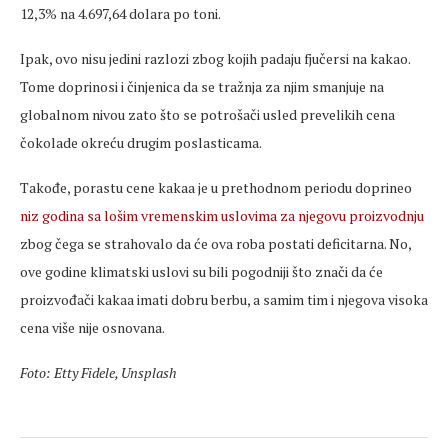
12,3% na 4.697,64 dolara po toni.
Ipak, ovo nisu jedini razlozi zbog kojih padaju fjučersi na kakao.
Tome doprinosi i činjenica da se tražnja za njim smanjuje na
globalnom nivou zato što se potrošači usled prevelikih cena
čokolade okreću drugim poslasticama.
Takođe, porastu cene kakaa je u prethodnom periodu doprineo
niz godina sa lošim vremenskim uslovima za njegovu proizvodnju
zbog čega se strahovalo da će ova roba postati deficitarna. No,
ove godine klimatski uslovi su bili pogodniji što znači da će
proizvođači kakaa imati dobru berbu, a samim tim i njegova visoka
cena više nije osnovana.
Foto: Etty Fidele, Unsplash