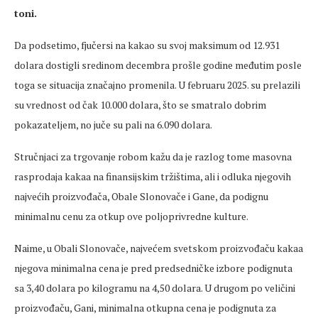
toni.
Da podsetimo, fjučersi na kakao su svoj maksimum od 12.931
dolara dostigli sredinom decembra prošle godine međutim posle
toga se situacija značajno promenila. U februaru 2025. su prelazili
su vrednost od čak 10.000 dolara, što se smatralo dobrim
pokazateljem, no juče su pali na 6.090 dolara.
Stručnjaci za trgovanje robom kažu da je razlog tome masovna
rasprodaja kakaa na finansijskim tržištima, ali i odluka njegovih
najvećih proizvođača, Obale Slonovače i Gane, da podignu
minimalnu cenu za otkup ove poljoprivredne kulture.
Naime, u Obali Slonovače, najvećem svetskom proizvođaču kakaa
njegova minimalna cena je pred predsedničke izbore podignuta
sa 3,40 dolara po kilogramu na 4,50 dolara. U drugom po veličini
proizvođaču, Gani, minimalna otkupna cena je podignuta za