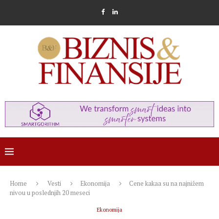
Home
Vesti
Ekonomija
Cene kakaa su na najnižem
nivou u poslednjih 20 meseci
Ekonomija