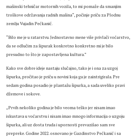
mašinski tehničar motornih vozila, to mi pomaže da smanjim
troškove održavanja radnih mašina“, počinje priču za Plodnu
zemlju Vujadin
Pećkanić
.
“Bilo me je u ratarstvu. Jednostavno mene više privlači voćarstvo,
da se odlučim za šipurak konkretno
konkretno
mi je bilo
presudno
to što je zapostavljena kultura.”
Kako sve dobre ideje nastaju slučajno, tako je i ona za uzgoj
šipurka, pročitao je priču u novini koja ga je zaintrigirala. Pre
sedam godina posadio je plantažu šipurka, a sada uveliko pravi
džemove i sokove.
„Prvih nekoliko godina je bilo veoma te
ško jer nisam imao
iskustava u voćarstvu i nisam imao mnogo informacija o uzgoju
šipurka, ali uz dosta truda i upornosti prevazišao sam sve
prepreke
. Godine 2022. osnovano je Gazdinstvo
Pećkanić
i sa