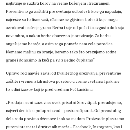
najbitnije je suzbiti korov na
vreme
košenjem i
freziranjem
.
Preventivno ga zaštititi pre
cvetanja
od bolesti koje ga napadaju,
najčešće su to lisne vaši, rđa i razne gljivične bolesti koje mogu
uzrokovati sušenje grana. Berba traje od početka avgusta do kraja
novembra, a nakon berbe obavezno je
orezivanje
. Za berbu
angažujemo berače, a osim toga pomaže nam
cela
porodica.
Nemamo mašinu za branje, beremo tako što
orezujemo
rodne
grane i donosimo ih kući pa svi zajedno čupkamo“
Upravo rod najviše zavisi od kvalitetnog
orezivanja
, preventivne
zaštite i vremenskih uslova posebno u
vreme
cvetanja
. Ipak nije
to jedini izazov koji je pred
vrednim
Pećkanićima
.
„Prodaja i njeni izazovi su
uvek
prisutni. Sirov
šipak prerađujemo,
najveći deo ide u poluproizvod
– pasirani
šipurak. Od preostalog
dela roda pravimo džemove i sok sa medom. Proizvode plasiramo
putem interneta i društvenih mreža
– Facebook, Instagram, kao i