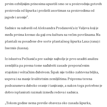
prvim ozbiljnijim prinosima upustili smo se u proizvodnju gotovih
proizvoda od šipurka i proširili asortiman sa proizvodima od
jagode i
aronije
“.
Sadnice su nabavili od Aleksandra Prodanovića iz Valjeva koji je
među prvima krenuo da gaji ovu kulturu na većim površinama. Na
plantaži su posađene
dve
sorte plantažnog šipurka
Laxa
(rana) i
Inermis
(kasna).
Iz iskustva
Pećkanića
pre sadnje najbolje je prvo uraditi analizu
zemljišta pa prema tome nađubriti zasade preporučenim
stajskim i
veštačkim
đubrivom. Šipak nije toliko
zahtevna
biljka,
uspeva
i na manje kvalitetnim zemljištima. Priprema terena
podrazumeva
duboko oranje i
tanjiranje
, a nakon toga potrebno je
dobro isplanirati razmak između redova i sadnica.
„Tokom godine nema previ
še obaveza oko zasada šipurka,