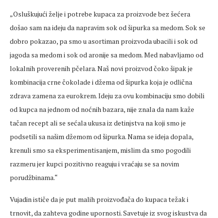
„Oslu
škujući želje i potrebe kupaca za proizvode bez šećera
došao sam na ideju da napravim sok od šipurka sa medom. Sok se
dobro pokazao, pa smo u asortiman proizvoda ubacili i sok od
jagoda sa medom i sok od
aronije
sa medom. Med nabavljamo od
lokalnih
proverenih
pčelara. Naš novi proizvod čoko šipak je
kombinacija crne čokolade i džema od šipurka koja je odlična
zdrava
zamena
za
eurokrem
. Ideju za ovu kombinaciju smo dobili
od kupca na jednom od noćnih bazara, nije znala da nam kaže
tačan recept ali se
sećala
ukusa iz
detinjstva
na koji smo je
podsetili
sa našim džemom od šipurka. Nama se ideja dopala,
krenuli smo sa eksperimentisanjem, mislim da smo pogodili
razmeru
jer kupci pozitivno reaguju i vraćaju se sa novim
porudžbinama.“
Vujadin ističe da je put malih proizvođača do kupaca težak i
trnovit, da
zahteva
godine upornosti.
Savetuje
iz svog iskustva da