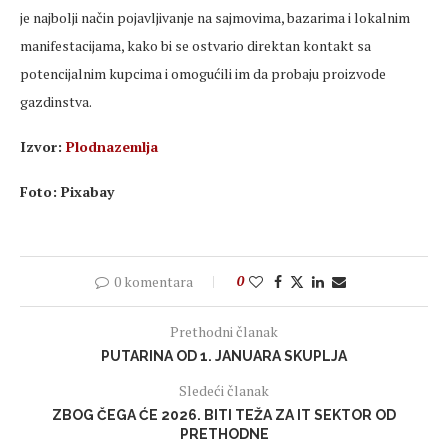
je najbolji način pojavljivanje na sajmovima, bazarima i lokalnim
manifestacijama, kako bi se ostvario direktan kontakt sa
potencijalnim kupcima i omogućili im da probaju proizvode
gazdinstva.
Izvor:
Plodnazemlja
Foto:
Pixabay
0 komentara
0
Prethodni članak
PUTARINA OD 1. JANUARA SKUPLJA
Sledeći članak
ZBOG ČEGA ĆE 2026. BITI TEŽA ZA IT SEKTOR OD
PRETHODNE