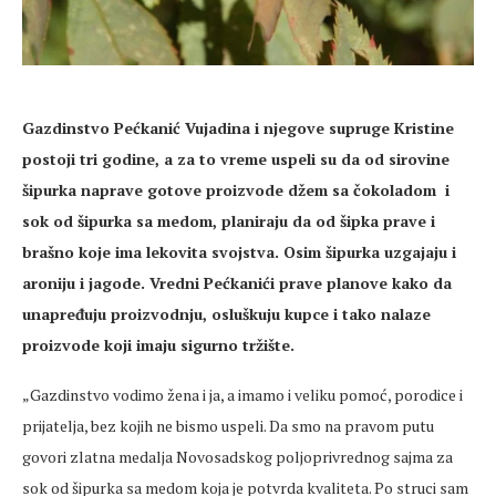
Gazdinstvo
Pe
ćkanić
Vujadina i njegove supruge Kristine
postoji tri godine, a za to
vreme
uspeli su da od sirovine
šipurka naprave gotove proizvode džem sa čokoladom
i
sok od šipurka sa medom, planiraju da od šipka prave i
brašno koje ima lekovita svojstva. Osim šipurka uzgajaju i
aroniju
i jagode.
Vredni
Pećkanići
prave planove kako da
unapređuju
proizvodnju, osluškuju kupce i tako nalaze
proizvode koji imaju sigurno tržište.
„Gazdinstvo vodimo
žena i ja, a imamo i veliku pomoć, porodice i
prijatelja, bez kojih ne bismo uspeli. Da smo na pravom putu
govori zlatna medalja Novosadskog poljoprivrednog sajma za
sok od šipurka sa medom koja je potvrda kvaliteta. Po struci sam