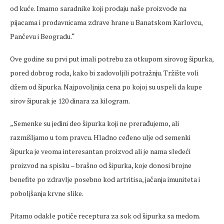
od ku
će. Imamo saradnike koji prodaju naše proizvode na
pijacama i prodavnicama zdrave hrane u Banatskom Karlovcu,
Pančevu i Beogradu.“
Ove godine su prvi put imali potrebu za otkupom sirovog šipurka,
pored dobrog roda, kako bi zadovoljili potražnju. Tržište voli
džem od šipurka. Najpovoljnija
cena
po kojoj su uspeli da kupe
sirov šipurak je 120 dinara za kilogram.
„
Semenke
su jedini deo
šipurka koji ne prerađujemo, ali
razmišljamo u tom pravcu. Hladno
ceđeno
ulje od
semenki
šipurka je veoma interesantan proizvod ali je nama sledeći
proizvod na spisku
– bra
šno od šipurka, koje donosi brojne
benefite po zdravlje posebno kod artritisa, jačanja imuniteta i
poboljšanja krvne slike.
Pitamo odakle potiče receptura za sok od šipurka sa medom.