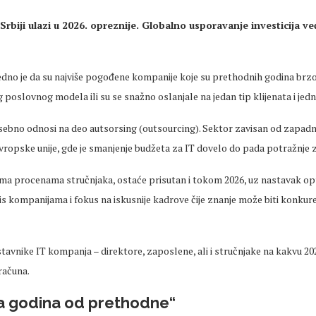
 Srbiji ulazi u 2026. opreznije. Globalno usporavanje investicija ve
edno je da su najviše pogođene kompanije koje su prethodnih godina brzo
g poslovnog modela ili su se snažno oslanjale na jedan tip klijenata i jedn
posebno odnosi na deo
autsorsing
(outsourcing). Sektor zavisan od zapadni
vropske unije,
gde
je smanjenje budžeta za IT dovelo do pada potražnje 
rema
procenama
stručnjaka, ostaće prisutan i tokom 2026, uz nastavak op
is kompanijama i fokus na iskusnije kadrove čije znanje može biti konkure
stavnike IT
kompanja
– direktore, zaposlene, ali i stru
čnjake na kakvu 202
računa.
a godina od prethodne“