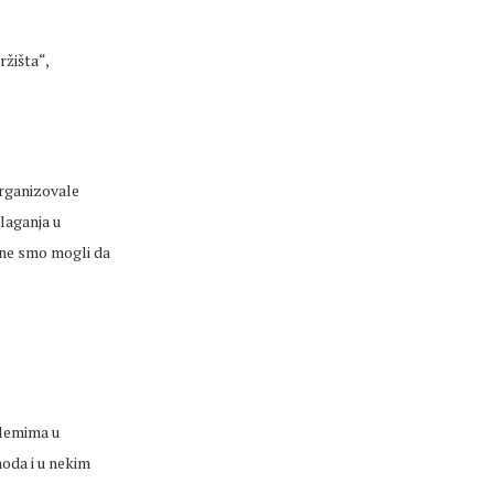
ržišta“,
organizovale
ulaganja u
rane smo mogli da
blemima u
hoda i u nekim