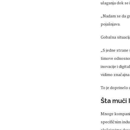
ulaganja dok se 
„Nadam se da
g
pojašnjava.
Gobalna
situacij
„S jedne strane 
timove odnosno 
inovacije i digi
vidimo značajna 
To je
doprinelo
d
Šta muči 
Mnoge kompanije
specifičnim indu
slučajevima dovo