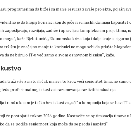
a
ẓ
̌u
programerima da br
že i sa manje resursa završe projekte, pojašnjava
dentno je da krajnji korisnici koji do ju
če nisu mislili da imaju kapacitet 
 ih zapošljavaju, razvijaju, zadrže i upravljaju kompleksnim projektima,
to mogu“, kaže
Bjelotomić
.
„Ekonomska kriza koja i dalje traje je sigurno
na tr
žištu je značajno manje te korisnici ne mogu sebi da priušte
blagodet
va da ne brinu o IT-u već samo o svom osnovnom biznisu“, kaže.
iskustvo
ada traži više za isto ili čak manje i to kroz veći
senioritet
tima, ne samo 
ogledu profesionalnog iskustva i
razumevanja
različitih industrija.
ja trend u kojem je teško bez iskustva
„u
ći“ u kompaniju koja se bavi IT s
koji
će postojati i tokom 2026. godine. Nastaviće se optimizacija timova u 
ko da se podiže
seniornost
koja može da se proda i naplati“.