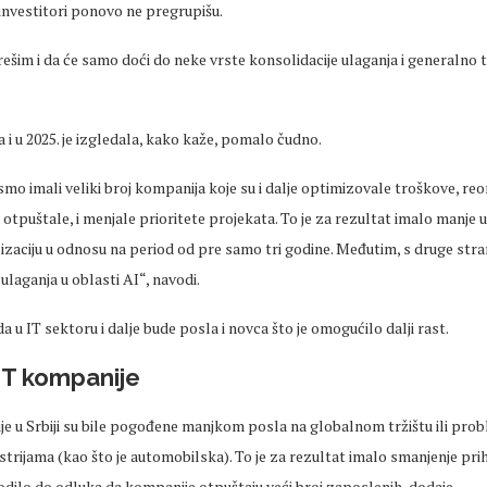
investitori ponovo ne pregrupišu.
re
šim
i da će samo doći do neke vrste konsolidacije ulaganja i generalno t
a i u 2025. je izgledala, kako kaže, pomalo čudno.
smo imali veliki broj kompanija koje su i dalje optimizovale tro
škove, re
otpuštale, i
menjale
prioritete projekata. To je za rezultat imalo manje 
talizaciju u odnosu na period od pre samo tri godine. Međutim, s druge st
ulaganja u oblasti AI“, navodi.
a u IT sektoru i dalje bude posla i novca što je omogućilo dalji rast.
IT kompanije
 u Srbiji su bile pogođene manjkom posla na globalnom tržištu ili pro
strijama (kao što je automobilska). To je za rezultat imalo smanjenje pri
dilo do odluka da kompanije otpuštaju veći broj zaposlenih, dodaje.