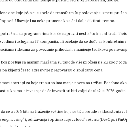
đene one koje još nisu uspele da transformišu poslovanje u
smeru
pružanj
 Popović. Ukazuje i na neke
promene
koje će i dalje diktirati tempo.
 potra
žnja za programerima koji će napraviti nešto što klijent traži. Tržišt
zvodima i uslugama IT kompanija, ali očekuje da se dođe sa konkretnim
r
ovacijama i idejama za povećanje prihoda ili smanjenje troškova poslovanja“
 koji posluju sa manjim maržama su takođe više izloženi riziku zbog toga
pa klijenti često agresivnije pregovaraju o spuštanju
cena
.
domaći
startapi
za koje trenutno ima manje novca na tržištu. Posebno ako 
asti u kojima je
izvesnije
da će investitori biti voljni da ulažu u 2026. godini
da će u 2026. biti najtraženije
veštine
koje se tiču obrade i skladištenja ve
 engineering“), odr
žavanja i optimizacije
„cloud“
re
šenja
(DevOps i FinO