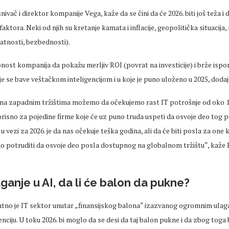
ivač i direktor kompanije Vega, kaže da se čini da će 2026. biti još teža i 
faktora. Neki od njih su kretanje kamata i inflacije, geopolitička situacija,
vatnosti,
bezbednosti
).
bnost kompanija da pokažu
merljiv
ROI (
povrat
na investicije) i brže isp
je se bave
veštačkom
inteligencijom i u koje je puno uloženo u 2025, dodaj
 na zapadnim tr
žištima možemo da očekujemo rast IT potrošnje od oko 1
risno za pojedine firme koje će uz puno truda
uspeti
da osvoje deo tog p
u vezi za 2026. je da nas očekuje teška godina, ali da će biti posla za one k
jno potruditi da osvoje deo posla dostupnog na globalnom tržištu“, kaže
aganje u AI, da li će balon da pukne?
utno je IT sektor unutar
„finansijskog balona“ izazvanog ogromnim ulag
enciju. U toku 2026. bi moglo da se desi da taj balon pukne i da zbog toga