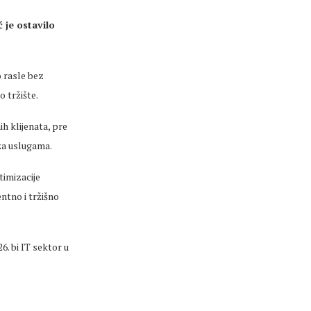
ć je ostavilo
 rasle bez
o tržište.
h klijenata, pre
za uslugama.
timizacije
ntno i tržišno
6. bi IT sektor u