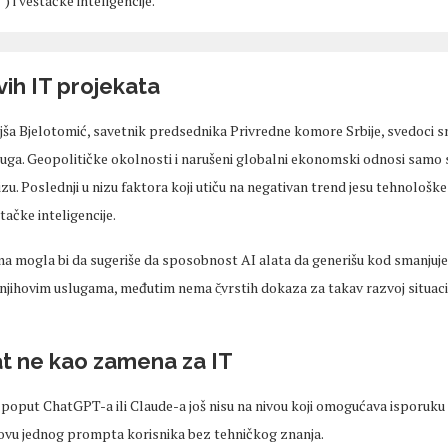
) i
ve
štačke
inteligencije.
ih IT projekata
jša
Bjelotomić
,
savetnik
predsednika
Privredne komore Srbije,
svedoci
sm
uga. Geopolitičke okolnosti i narušeni globalni ekonomski odnosi samo
izu.
Poslednji
u nizu faktora koji utiču na negativan trend jesu tehnološk
štačke
inteligencije.
na
mogla bi da sugeriše da sposobnost AI alata da generišu kod smanjuj
 njihovim uslugama, međutim nema
č̣vrstih
dokaza za takav razvoj situacij
at ne kao
zamena
za IT
a poput
ChatGPT
-a ili Claude-a još nisu na nivou koji omogućava isporu
ovu jednog
prompta
korisnika bez tehničkog znanja.