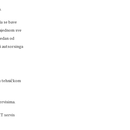
.
da se bave
 najednom sve
 jedan od
i
autsorsinga
u tehničkom
ervisima.
IT servis