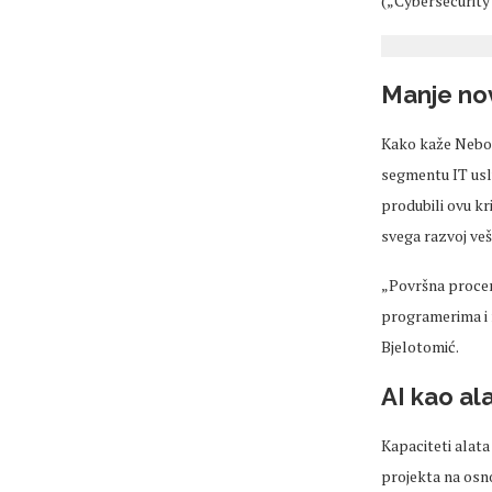
(
„Cybersecurity“
Manje nov
Kako kaže Nebo
segmentu IT usl
produbili ovu kr
svega razvoj
ve
„Povr
šna
proce
programerima i
Bjelotomić
.
AI kao al
Kapaciteti alat
projekta na osn