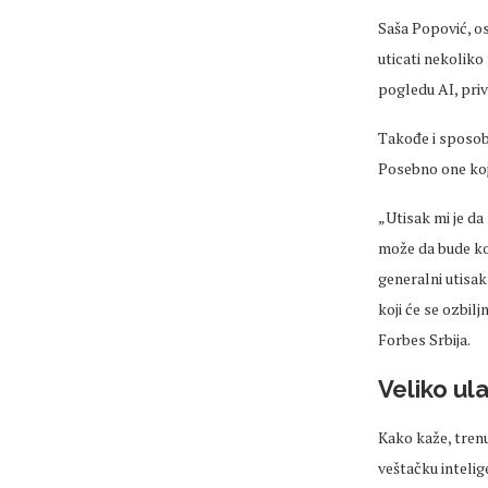
Saša Popović, osn
uticati nekoliko 
pogledu AI, pri
Takođe i sposo
Posebno one ko
„Utisak mi je da
može da bude ko
generalni utisak 
koji će se ozbil
Forbes Srbija.
Veliko ul
Kako kaže, tren
ve
štačku
intelig