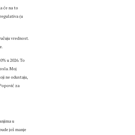
da će na to
 regulativa (u
oručuju
vrednost
.
e.
0% u 2026. To
osla. Moj
oji ne odustaju,
 Popović za
anjima u
 bude još manje