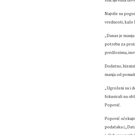
Najviše su pogo
vrednosti
, kaže
„Danas je manja
potrebu za proi
predlozima
, in
Dodatno, biznisi
manja od ponude 
„Ugro
ženi su i 
fokusirali na obl
Popović.
Popović očekuje 
podataka (
„Data