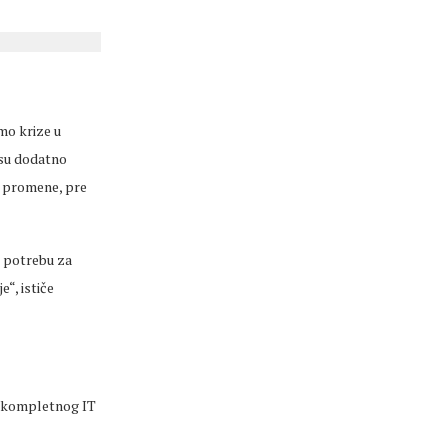
o krize u
 su dodatno
e
promene
, pre
e potrebu za
e“, ističe
ku kompletnog IT