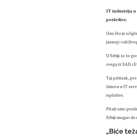
IT industrija u
posledice
.
Ono što je očigl
jasnog i održivo
U Srbiji se to 
svega iz SAD i E
Taj pritisak, p
timova u IT serv
isplativo.
Pitali smo pred
Srbiji mogao da 
„Bi
će tež