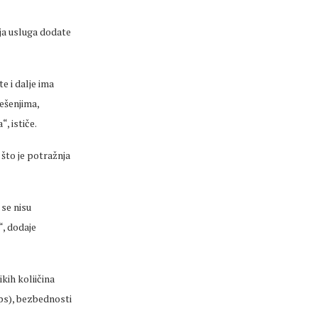
a usluga dodate
e i dalje ima
ešenjima
,
, ističe.
 što je potražnja
se nisu
“, dodaje
likih
koliičina
ps),
bezbednosti