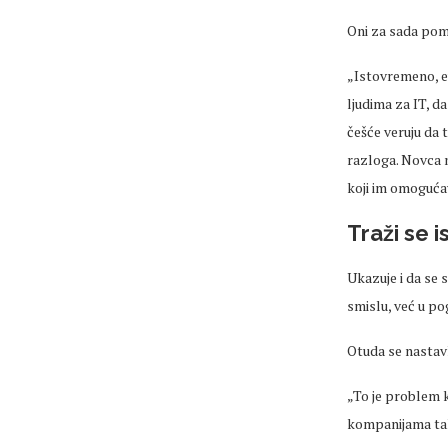
Oni za sada
pom
„Istovremeno, evi
ljudima
za IT, da
češće
veruju
da 
razloga. Novca 
koji im omoguća
Traži se 
Ukazuje i da se s
smislu, već u p
Otuda se nastavl
„To je problem 
kompanijama ta