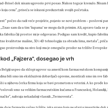
rad-Brisel dok nisam ugovorio prvi posao. Nakon toga je krenulo. Nisam 
koju cenu“, priseća se iskusni preduzetnik svojih početaka.
nt“ počeo da radi veće projekte, pojavio se novi problem – poslovni part
. „Znao sam da u tim ’šupama’ ne mogu da ih primim. Ali, upravo tada se 
ka fabrika čiji prostor mi je odgovarao. Podigao sam kredit, kupio fabriku
no kvalitetne mašine, 3D i 4D tehnologiju za obradu lima, metala“, priča
ao proizvodnju na nivo koji mu je omogućio prodor na tržište Evropske u
kod „Fajzera“, dosegao je vrh
u Belgiji uspeo da sklopi ugovor sa američkom farmaceutskom kompanij
ina bili smo im ekskluzivni dobavljači opreme, montirali smo im sve fabr
 i u njihovu ćerka firmu koja se bavi prometom u veterini. A ko prođe kod
Poslovali smo sa velikim farmaceutskim kućama u Francuskoj, Holandiji, Ru
emačke“, nabraja nekadašnji vlasnik „Termoventa“.
e da je farmacija važno tržište, jaka grana koja ne ulazi u investicije dok