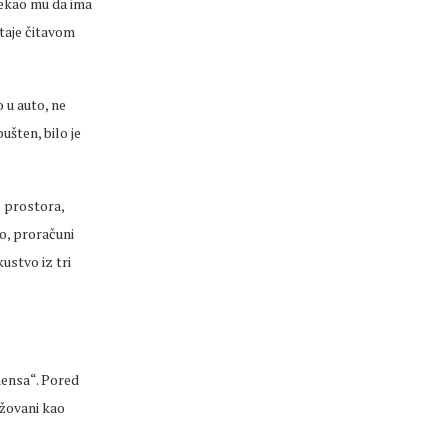
 rekao mu da ima
staje čitavom
 u auto, ne
ušten, bilo je
z prostora,
o, proračuni
ustvo iz tri
mensa“. Pored
ažovani kao