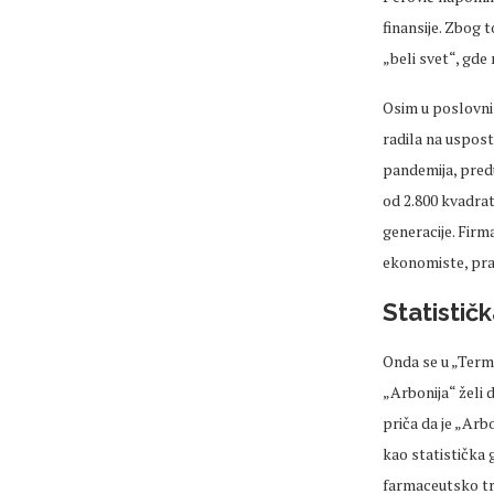
finansije. Zbog 
„beli svet“, gd
Osim u poslovnim
radila na uspost
pandemija, predu
od 2.800 kvadrat
generacije. Firm
ekonomiste, pr
Statistič
Onda se u „Term
„Arbonija“ želi 
priča da je „Arb
kao statistička 
farmaceutsko trž