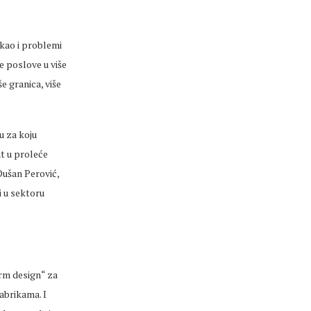
 kao i problemi
 poslove u više
e granica, više
u za koju
at u proleće
Dušan Perović,
i u sektoru
arm design“ za
abrikama. I