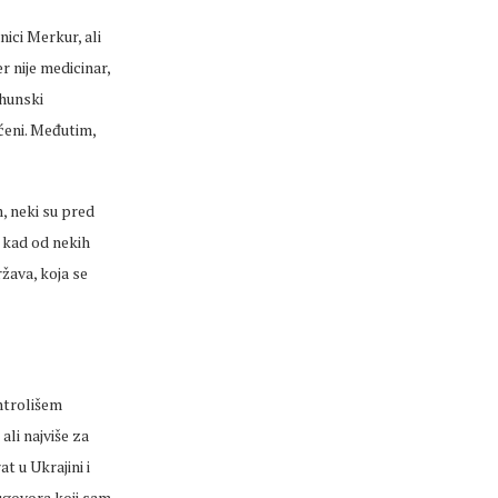
nici Merkur, ali
r nije medicinar,
rhunski
ćeni. Međutim,
, neki su pred
o kad od nekih
žava, koja se
ntrolišem
li najviše za
t u Ukrajini i
 ugovora koji sam