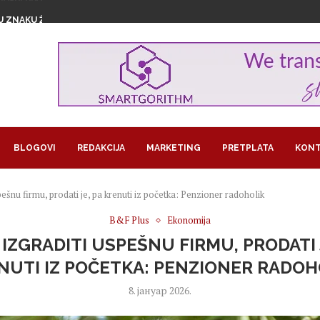
U ZNAKU ŽENSKOG...
1,29 MILIJARDI EVRA...
GROŽAVA PRINOSE, KAKO NAVODNJAVATI USEVE...
RA U BITKOINIMA IZ JEDNOG...
LOM SLADOLEDA
 POSAO I POSTALA SARAČ
REUZEO RAIFFEISEN
MA KORISTI OD LAŽNIH OGLASA...
JEDAN PAPAGAJ
BLOGOVI
REDAKCIJA
MARKETING
PRETPLATA
KONT
ešnu firmu, prodati je, pa krenuti iz početka: Penzioner radoholik
B&F Plus
Ekonomija
IZGRADITI USPEŠNU FIRMU, PRODATI 
NUTI IZ POČETKA: PENZIONER RADOH
8. јануар 2026.