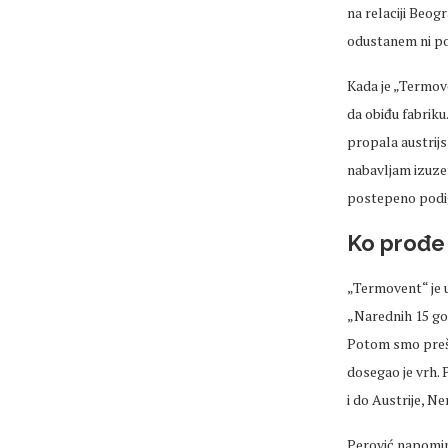
na relaciji Beog
odustanem ni po 
Kada je „Termove
da obiđu fabriku
propala austrijs
nabavljam izuzet
postepeno podig
Ko prođe 
„Termovent“ je 
„Narednih 15 god
Potom smo prešli
dosegao je vrh. 
i do Austrije, N
Perović napominj