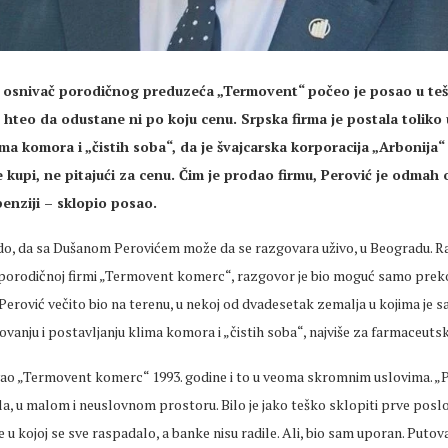
 osnivač porodičnog preduzeća „Termovent“ počeo je posao u teš
je hteo da odustane ni po koju cenu. Srpska firma je postala toliko
ima komora i „čistih soba“, da je švajcarska korporacija „Arbonija
je kupi, ne pitajući za cenu. Čim je prodao firmu, Perović je odmah 
enziji – sklopio posao.
udo, da sa Dušanom Perovićem može da se razgovara uživo, u Beogradu. Ran
j porodičnoj firmi „Termovent komerc“, razgovor je bio moguć samo prek
e Perović večito bio na terenu, u nekoj od dvadesetak zemalja u kojima je 
ovanju i postavljanju klima komora i „čistih soba“, najviše za farmaceutsk
vao „Termovent komerc“ 1993. godine i to u veoma skromnim uslovima. 
la, u malom i neuslovnom prostoru. Bilo je jako teško sklopiti prve poslo
e u kojoj se sve raspadalo, a banke nisu radile. Ali, bio sam uporan. Puto