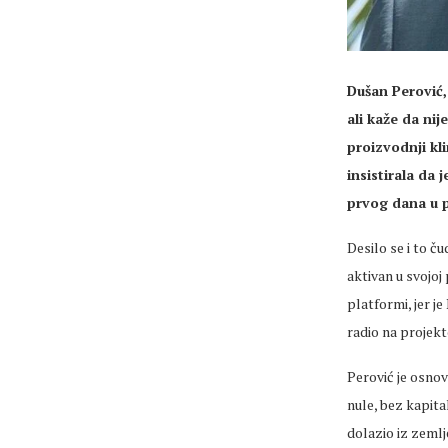
Dušan Perović,
ali kaže da ni
proizvodnji kl
insistirala da 
prvog dana u p
Desilo se i to č
aktivan u svojo
platformi, jer j
radio na projekt
Perović je osno
nule, bez kapita
dolazio iz zemlj