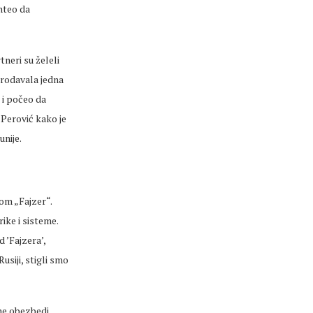
hteo da
neri su želeli
prodavala jedna
 i počeo da
 Perović kako je
nije.
om „Fajzer“.
ike i sisteme.
 ’Fajzera’,
siji, stigli smo
 ne obezbedi