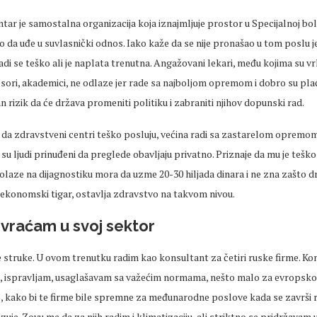
ntar je samostalna organizacija koja iznajmljuje prostor u Specijalnoj bol
eo da uđe u suvlasnički odnos. Iako kaže da se nije pronašao u tom poslu je
adi se teško ali je naplata trenutna. Angažovani lekari, među kojima su v
esori, akademici, ne odlaze jer rade sa najboljom opremom i dobro su pla
an rizik da će država promeniti politiku i zabraniti njihov dopunski rad.
 da zdravstveni centri teško posluju, većina radi sa zastarelom opremom
su ljudi prinuđeni da preglede obavljaju privatno. Priznaje da mu je tešk
dolaze na dijagnostiku mora da uzme 20-30 hiljada dinara i ne zna zašto dr
 ekonomski tigar, ostavlja zdravstvo na takvom nivou.
vraćam u svoj sektor
e struke. U ovom trenutku radim kao konsultant za četiri ruske firme. Ko
e, ispravljam, usaglašavam sa važećim normama, nešto malo za evropsko a
, kako bi te firme bile spremne za međunarodne poslove kada se završi ra
izuje. Zovu me da za njih radim i klimatizaciju, ali striktno se pridržavam