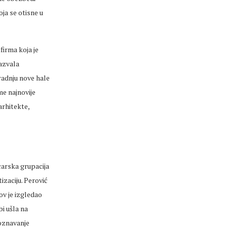
ja se otisne u
firma koja je
zazvala
gradnju nove hale
me najnovije
arhitekte,
carska grupacija
izaciju. Perović
ov je izgledao
i ušla na
poznavanje