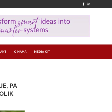
AKT
O NAMA
MEDIA KIT
JE, PA
OLIK