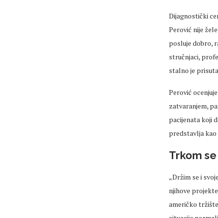
Dijagnostički ce
Perović nije žel
posluje dobro, r
stručnjaci, prof
stalno je prisut
Perović ocenjuje
zatvaranjem, pa 
pacijenata koji 
predstavlja kao
Trkom se 
„Držim se i svoj
njihove projekt
američko tržište
situacija normal