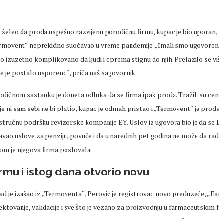
e želeo da proda uspešno razvijenu porodičnu firmu, kupac je bio uporan,
ermovent“ neprekidno suočavao u vreme pandemije. „Imali smo ugovorene
ilo izuzetno komplikovano da ljudi i oprema stignu do njih. Prelazilo se viš
e je postalo usporeno“, priča naš sagovornik.
odičnom sastanku je doneta odluka da se firma ipak proda. Tražili su cen
 je ni sam sebi ne bi platio, kupac je odmah pristao i „Termovent“ je prod
 stručnu podršku revizorske kompanije EY. Uslov iz ugovora bio je da se 
njavao uslove za penziju, povuče i da u narednih pet godina ne može da rad
kom je njegova firma poslovala.
rmu i istog dana otvorio novu
kad je izašao iz „Termoventa“, Perović je registrovao novo preduzeće, „F
ktovanje, validacije i sve što je vezano za proizvodnju u farmaceutskim f