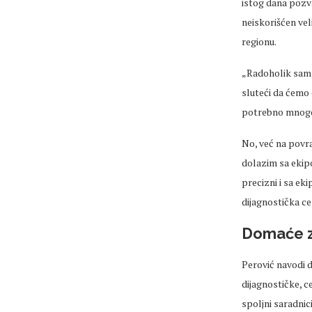
istog dana pozva
neiskorišćen vel
regionu.
„Radoholik sam, 
sluteći da ćemo 
potrebno mnogo 
No, već na povra
dolazim sa ekip
precizni i sa ek
dijagnostička ce
Domaće zd
Perović navodi d
dijagnostičke, 
spoljni saradnici