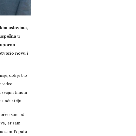
kim uslovima,
 uspešna u
“ uporno
otvorio novu i
ije, dok je bio
o video
sa svojim timom
u industriju.
„Počeo sam od
ve, jer sam
vao sam 19 puta