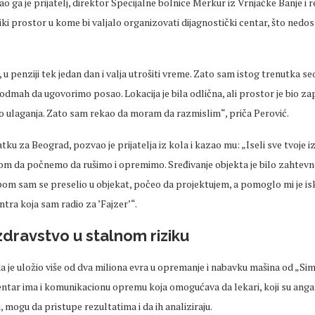
o ga je prijatelj, direktor Specijalne bolnice Merkur iz Vrnjačke Banje i
iki prostor u kome bi valjalo organizovati dijagnostički centar, što nedo
u penziji tek jedan dan i valja utrošiti vreme. Zato sam istog trenutka seo
odmah da ugovorimo posao. Lokacija je bila odlična, ali prostor je bio zap
ulaganja. Zato sam rekao da moram da razmislim“, priča Perović.
tku za Beograd, pozvao je prijatelja iz kola i kazao mu: „Iseli sve tvoje i
om da počnemo da rušimo i opremimo. Sređivanje objekta je bilo zahtevn
ipom sam se preselio u objekat, počeo da projektujem, a pomoglo mi je isk
ntra koja sam radio za ’Fajzer’“.
ravstvo u stalnom riziku
a je uložio više od dva miliona evra u opremanje i nabavku mašina od „Si
centar ima i komunikacionu opremu koja omogućava da lekari, koji su ang
, mogu da pristupe rezultatima i da ih analiziraju.