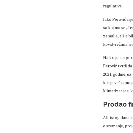
regulative.
Iako Perović nij
sa kojima se „T
zemalja, ali je b
kovid-režima, sv
Na kraju, na por
Perović tvrdi da
2021. godine, uz
koji je već ispu
klimatizacije u 
Prodao fi
Ali, istog dana 
opremanje, proje