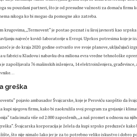
toga su pouzdani partneri, što je od presudne važnosti za domaću firmu ko
e nema nikoga ko bi mogao da pomogne ako zatreba.
 krugovima, „Termovent“ je postao poznat i u široj javnosti kao srpska 
avljanju najveće kovid-laboratorije u Evropi. Uprkos potresima koje je i
zeće je do kraja 2020. godine ostvarilo sve svoje planove, uključujući iz
a u fabrici u Kladovu i nabavku dva miliona evra vredne tehnološke opre
a je zapošljavala 76 mašinskih inženjera, 14 elektroinženjera, građevince, 
avnike…
ka greška
oventu“ pojavio ambasador Švajcarske, koje je Peroviću saopštio da švaj
da kupi njegovu firmu, kako bi zaokružila svoj program za grejanje i klimat
onija“ tada imala više od 2.000 zaposlenih, „a naš promet u odnosu na njih
greška“. Švajcarska korporacija je želela da kupi srpsko preduzeće kako b
ište, što nije nimalo lako jer je za to potrebno veliko iskustvo i dobro 