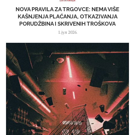
Ekonomija
NOVA PRAVILA ZA TRGOVCE: NEMA VIŠE
KAŠNJENJA PLAĆANJA, OTKAZIVANJA
PORUDŽBINA I SKRIVENIH TROŠKOVA
1. јул 2026.