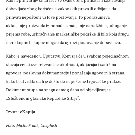
Kao neprihvatljiv smatraće se svaki oblik pritiska ili kažnjavanja
dobavljača zbog korišćenja zakonskih prava ili odbijanja da
prihvati nepoštene uslove poslovanja. To podrazumeva
uklanjanje proizvoda iz ponude, smanjenje narudžbina, odlaganje
prijema robe, uskraćivanje marketinške podrške ili bilo koju drugu
meru kojom bi kupac mogao da ugrozi poslovanje dobavljača.
Kako je navedeno u Uputstvu, Komisija će u svakom pojedinačnom
slučaju ceniti sve relevantne okolnosti, uključujući sadržinu
ugovora, poslovnu dokumentaciju i ponašanje ugovornih strana,
kako bi utvrdila da li je došlo do nepoštene trgovačke prakse.
Dokument stupa na snagu osmog dana od objavljivanja u
„Službenom glasniku Republike Srbije“.
Izvor: eKapija
Foto: Micha Frank, Unsplash