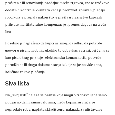
proširenje ili renoviranje prodajne mreže trgovca, snose troškove
dodatnih kontrola kvaliteta kada je proizvod ispravan, plaćaju
robu koja je propala nakon što je prešla u vlasništvo kupca ili
prihvate multilateralne kompenzacije i prenos dugova na treća
lica.
Posebno je naglašeno da kupci ne smeju da odbiju da potvrde
ugovor u pisanom obliku ukoliko to dobavljač zatraži, pri čemu se
kao pisani trag priznaje i elektronska komunikacija, potvrde
porudžbina ili druga dokumentacija iz koje se jasno vide cena,
količina i rokovi plaćanja.
Siva lista
Na „sivoj listi“ nalaze se prakse koje mogu biti dozvoljene samo
pod jasno definisanim uslovima, među kojima su vraćanje
neprodate robe, naplata skladištenja, naknada za ulistavanje