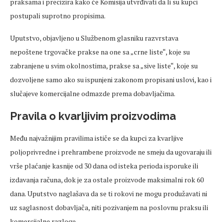
praksama i precizira kako će Komisija utvrđivati da li su kupci
postupali suprotno propisima.
Uputstvo, objavljeno u Službenom glasniku razvrstava
nepoštene trgovačke prakse na one sa „crne liste“, koje su
zabranjene u svim okolnostima, prakse sa „sive liste“, koje su
dozvoljene samo ako su ispunjeni zakonom propisani uslovi, kao i
slučajeve komercijalne odmazde prema dobavljačima.
Pravila o kvarljivim proizvodima
Među najvažnijim pravilima ističe se da kupci za kvarljive
poljoprivredne i prehrambene proizvode ne smeju da ugovaraju ili
vrše plaćanje kasnije od 30 dana od isteka perioda isporuke ili
izdavanja računa, dok je za ostale proizvode maksimalni rok 60
dana. Uputstvo naglašava da se ti rokovi ne mogu produžavati ni
uz saglasnost dobavljača, niti pozivanjem na poslovnu praksu ili
komercijalne razloge.