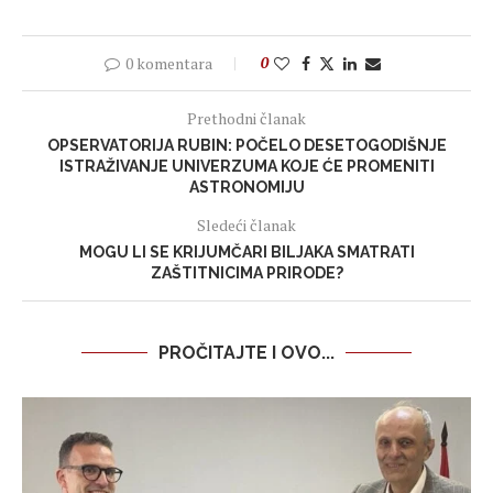
0 komentara
0
Prethodni članak
OPSERVATORIJA RUBIN: POČELO DESETOGODIŠNJE
ISTRAŽIVANJE UNIVERZUMA KOJE ĆE PROMENITI
ASTRONOMIJU
Sledeći članak
MOGU LI SE KRIJUMČARI BILJAKA SMATRATI
ZAŠTITNICIMA PRIRODE?
PROČITAJTE I OVO...