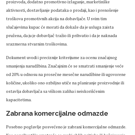
proizvoda, dodatno promotivno izlaganje, marketinške
aktivnosti, dostavljanje podataka o prodaji, kao i prenošenje
troškova promotivnih akcija na dobavljače. U svim tim
slučajevima kupac će morati da dokaže da je usluga zaista
pružena, da ju je dobavljač tražio ili prihvatio i da je naknada
srazmerna stvarnim troškovima.
Dokument uvodi i preciznije kriterijume za ocenu značajnog
smanjenja narudžbina. Značajnim će se smatrati smanjenje veće
od 20% u odnosu na prosečne mesečne narudžbine ili ugovorene
količine, ukoliko ono ozbiljno utiče na planiranje proizvodnje ili
ostavlja dobavljača sa viškom zaliha i neiskorišćenim
kapacitetima.
Zabrana komercijalne odmazde
Posebno poglavlje posvećeno je zabrani komercijalne odmazde.