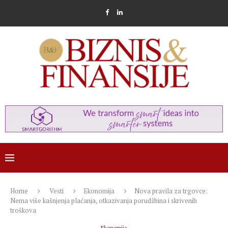
Home
Vesti
Ekonomija
Nova pravila za trgovce:
Nema više kašnjenja plaćanja, otkazivanja porudžbina i skrivenih
troškova