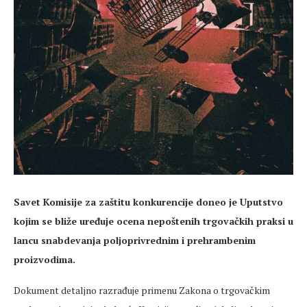
Savet Komisije za zaštitu konkurencije doneo je Uputstvo
kojim se bliže uređuje ocena nepoštenih trgovačkih praksi u
lancu snabdevanja poljoprivrednim i prehrambenim
proizvodima.
Dokument detaljno razrađuje primenu Zakona o trgovačkim