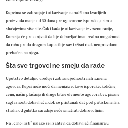
Kupcima se zabranjuje i otkazivanje narudžbina kvarljivih
proizvoda manje od 30 dana pre ugovorene isporuke, osim u
slučajevima više sile. Čak i kada je otkazivanje izvršeno ranije,
Komisija će procenjivati da li je dobavljač imao realnu mogućnost
da robu proda drugom kupcu ili je sav tržišni rizik neopravdano
prebačen na njega.
Šta sve trgovci ne smeju da rade
Uputstvo detaljno uređuje i zabranu jednostranih izmena
ugovora. Kupci neće moći da menjaju rokove isporuke, količine,
cenu, način plaćanja ili druge bitne elemente ugovora bez pisane
saglasnosti dobavljača, dok se pristanak dat pod pritiskom ili iz
straha od gubitka saradnje neće smatrati dobrovoljnim.
Na „crnoj listi“ nalaze se i zahtevi da dobavljači finansiraju