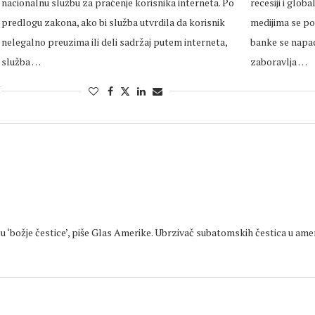
nacionalnu službu za praćenje korisnika interneta. Po
recesiji i globa
predlogu zakona, ako bi služba utvrdila da korisnik
medijima se p
nelegalno preuzima ili deli sadržaj putem interneta,
banke se napad
služba …
zaboravlja …
u ‘božje čestice’, piše Glas Amerike. Ubrzivač subatomskih čestica u ameri