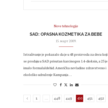
Nove tehnologije
SAD: OPASNA KOZMETIKA ZA BEBE
15. март 2009.
Istraživanje je pokazalo da je u 48 proizvoda za decu koji
se prodaju u SAD prisutan karcinogen 1.4-dioksin, a 23 je
imalo formalaldehid. Američka nevladino zdravstveno i
ekološko udruženje Kampanja …
…
450
1
448
449
451
452