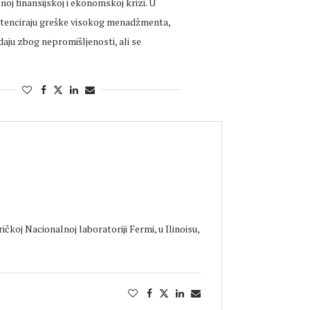
lnoj finansijskoj i ekonomskoj krizi. U
otenciraju greške visokog menadžmenta,
aju zbog nepromišljenosti, ali se
čkoj Nacionalnoj laboratoriji Fermi, u Ilinoisu,