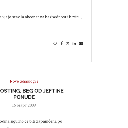
nija je stavila akcenat na bezbednost i brzinu,
Nove tehnologije
STING: BEG OD JEFTINE
PONUDE
16. март 2009.
godina sigurno će biti zapamćena po