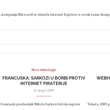
, kompanija Microsoft je objavila Internet Explorer u verziji osam. Kompa
Nove tehnologije
E
FRANCUSKA: SARKOZI U BORBI PROTIV
WEBHO
INTERNET PIRATERIJE
16. март 2009.
Francuski predsednik Nikola Sarkozi želi da napravi
Tekuća, 2009. 