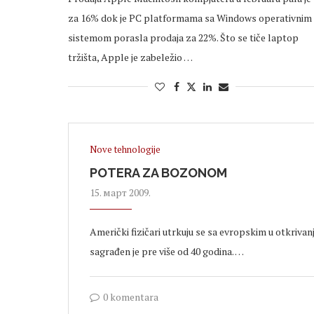
za 16% dok je PC platformama sa Windows operativnim
sistemom porasla prodaja za 22%. Što se tiče laptop
tržišta, Apple je zabeležio …
Nove tehnologije
POTERA ZA BOZONOM
15. март 2009.
Američki fizičari utrkuju se sa evropskim u otkrivanj
sagrađen je pre više od 40 godina. …
0 komentara