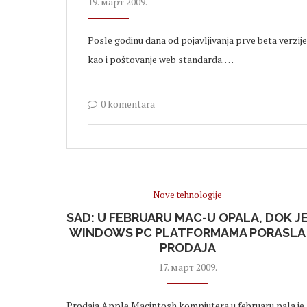
19. март 2009.
Posle godinu dana od pojavljivanja prve beta verzije
kao i poštovanje web standarda. …
0 komentara
Nove tehnologije
SAD: U FEBRUARU MAC-U OPALA, DOK J
WINDOWS PC PLATFORMAMA PORASLA
PRODAJA
17. март 2009.
Prodaja Apple Macintosh kompjutera u februaru pala je