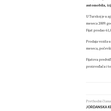
automobila, iz
U Turskoj je u a
meseca 2009. god
Fijat prodao 61,
Prodaja vozila u
meseca, počevši 
Fijatova predviđ
proizvođača i to
Prethodni član
JORDANSKA K