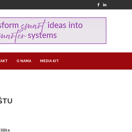
AKT
O NAMA
MEDIA KIT
IŠTU
žišta