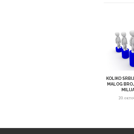
KOLIKO SRBI
MALOG BROJ
MILIJ
20. окто