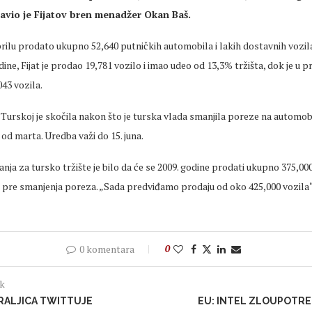
javio je Fijatov bren menadžer Okan Baš.
prilu prodato ukupno 52,640 putničkih automobila i lakih dostavnih vozila
ine, Fijat je prodao 19,781 vozilo i imao udeo od 13,3% tržišta, dok je u p
043 vozila.
 Turskoj je skočila nakon što je turska vlada smanjila poreze na automobi
od marta. Uredba važi do 15. juna.
anja za tursko tržište je bilo da će se 2009. godine prodati ukupno 375,000
 pre smanjenja poreza. „Sada predviđamo prodaju od oko 425,000 vozila“, 
0 komentara
0
ak
RALJICA TWITTUJE
EU: INTEL ZLOUPOTR