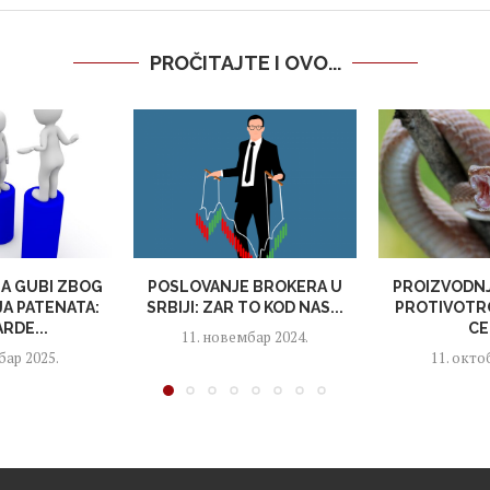
PROČITAJTE I OVO...
JA GUBI ZBOG
POSLOVANJE BROKERA U
PROIZVODNJ
A PATENATA:
SRBIJI: ZAR TO KOD NAS...
PROTIVOTRO
ARDE...
CE
11. новембар 2024.
бар 2025.
11. окто