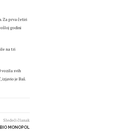
. Za prva četiri
rošloj godini
le na tri
 vozila svih
izjavio je Baš.
Sledeći članak
EBIO MONOPOL