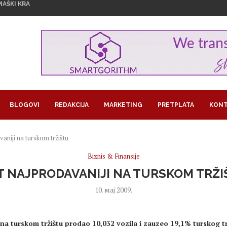
U ZNAKU ŽENSKOG...
1,29 MILIJARDI EVRA...
GROŽAVA PRINOSE, KAKO NAVODNJAVATI USEVE...
RA U BITKOINIMA IZ JEDNOG...
LOM SLADOLEDA
 POSAO I POSTALA SARAČ
REUZEO RAIFFEISEN
MA KORISTI OD LAŽNIH OGLASA...
JEDAN PAPAGAJ
BLOGOVI
REDAKCIJA
MARKETING
PRETPLATA
KONT
vaniji na turskom tržištu
Biznis & Finansije
T NAJPRODAVANIJI NA TURSKOM TRŽ
10. мај 2009.
u na turskom tržištu prodao 10,032 vozila i zauzeo 19,1% turskog tr